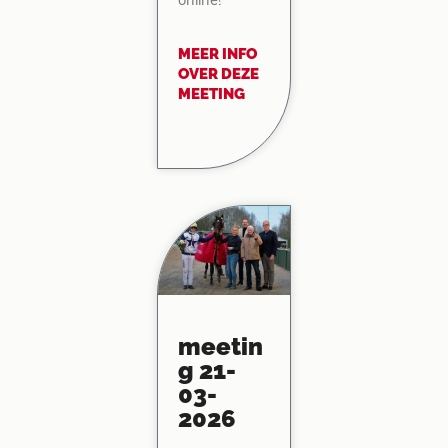
online!
MEER INFO
OVER DEZE
MEETING
meetin
g 21-
03-
2026