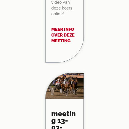
video van
deze koers
online!
MEER INFO
OVER DEZE
MEETING
meetin
g 13-
03-