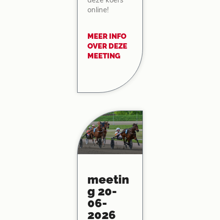
deze koers
online!
MEER INFO
OVER DEZE
MEETING
meetin
g 20-
06-
2026