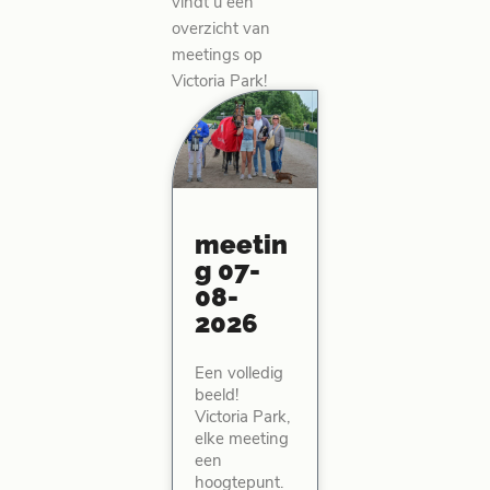
vindt u een
overzicht van
meetings op
Victoria Park!
meetin
g 07-
08-
2026
Een volledig
beeld!
Victoria Park,
elke meeting
een
hoogtepunt.