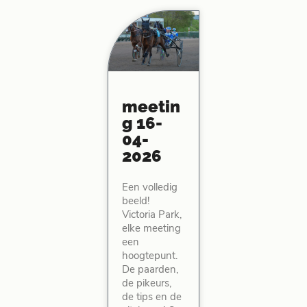
meetin
g 16-
04-
2026
Een volledig
beeld!
Victoria Park,
elke meeting
een
hoogtepunt.
De paarden,
de pikeurs,
de tips en de