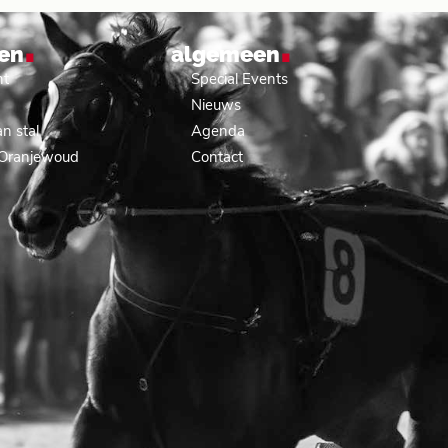
.
.
en
algemeen
nt
Special Events
Nieuws
n stal
Agenda
 Oranjewoud
Contact