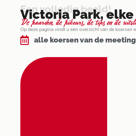
Een volledig beeld!
Victoria Park, el
De paarden, de pikeurs, de tips en de uits
Op deze pagina vindt u een overzicht van de koersen en
alle koersen van de meeting