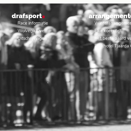
.
drafsport
arrangement
Race informatie
Winterarrangeme
Wolvega Live!
Elke koers telt
Uitschrijvingen
Het beste paard va
Parkhotel Tjaarda