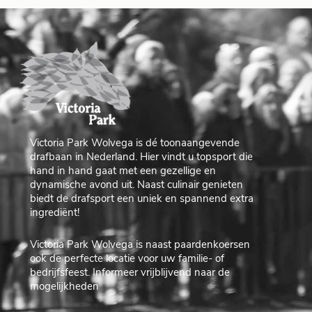
Victoria Park Wolvega is dé toonaangevende
drafbaan in Nederland. Hier vindt u topsport die
hand in hand gaat met een gezellige en
dynamische avond uit. Naast culinair genieten
biedt de drafsport een uniek en spannend extra
ingrediënt!
Victoria Park Wolvega is naast paardenkoersen
ook de perfecte locatie voor uw familie- of
bedrijfsfeest. Informeer vrijblijvend naar de
mogelijkheden