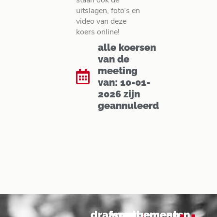
staan ook de
uitslagen, foto’s en
video van deze
koers online!
alle koersen
van de
meeting
van: 10-01-
2026 zijn
geannuleerd
.
.
.
drafsport
arrangementen
algemeen