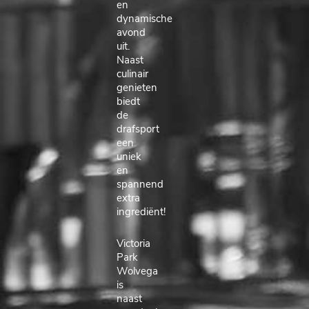
en
dynamische
avond
uit.
Naast
culinair
genieten
biedt
de
drafsport
een
uniek
en
spannend
extra
ingrediënt!
Victoria
Park
Wolvega
is
naast