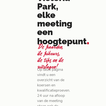
Park,
elke
meeting
een
.
hoogtepunt
De paarden,
de pikeurs,
de tips en de
uitslagen!
Op deze pagina
vindt u een
overzicht van de
koersen en
kwalificatieproeven.
24 uur na afloop
van de meeting