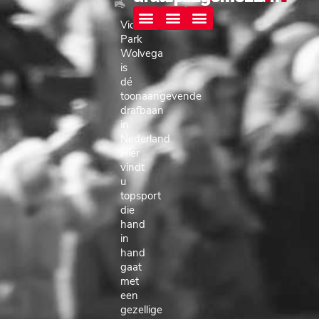
Victoria
Park
Race informatie
Wolvega Live!
Elke koers telt
Het beste paard van stal
Parkhotel Tjaarda Oranjewoud
Special Events
Wolvega
is
dé
toonaangevende
drafbaan
in
Nederland.
Hier
vindt
u
topsport
die
hand
in
hand
gaat
met
een
gezellige