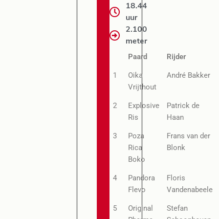
18.44
uur
2.100
meter
Paard
Rijder
1
Oika
André Bakker
Vrijthout
2
Explosive
Patrick de
Ris
Haan
3
Poza
Frans van der
Rica
Blonk
Boko
4
Pandora
Floris
Flevo
Vandenabeele
5
Original
Stefan