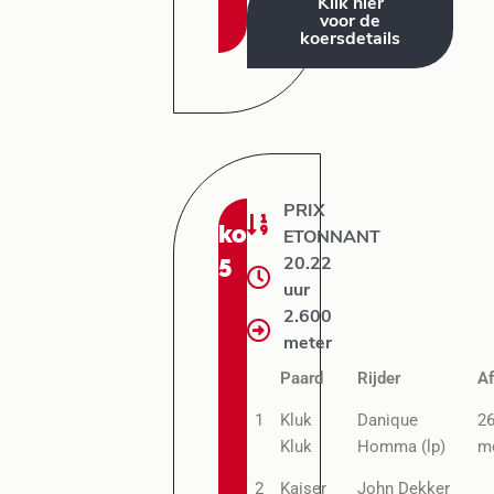
Klik hier
voor de
koersdetails
PRIX
koers:
ETONNANT
5
20.22
uur
2.600
meter
Paard
Rijder
A
1
Kluk
Danique
2
Kluk
Homma (lp)
m
2
Kaiser
John Dekker