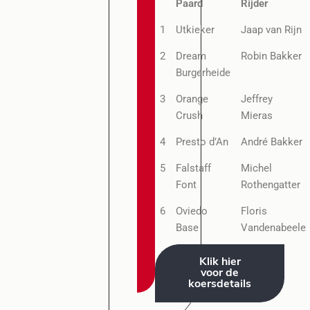
Paard
Rijder
1
Utkieker
Jaap van Rijn
2
Dream
Robin Bakker
Burgerheide
3
Orange
Jeffrey
Crush
Mieras
4
Presto d’An
André Bakker
5
Falstaff
Michel
Font
Rothengatter
6
Oviedo
Floris
Base
Vandenabeele
Klik hier
voor de
koersdetails