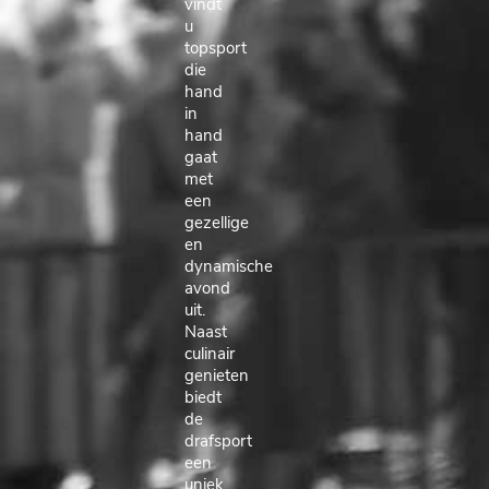
vindt
u
topsport
die
hand
in
hand
gaat
met
een
gezellige
en
dynamische
avond
uit.
Naast
culinair
genieten
biedt
de
drafsport
een
uniek