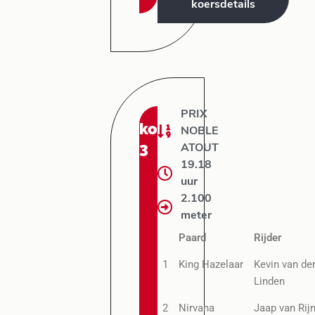
koersdetails
PRIX
koers:
NOBLE
3
ATOUT
19.18
uur
2.100
meter
Paard
Rijder
1
King Hazelaar
Kevin van de
Linden
2
Nirvana
Jaap van Rij