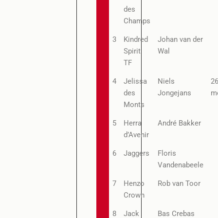
des
Champs
3
Kindred
Johan van der
Spirit
Wal
TF
4
Jelissa
Niels
2
des
Jongejans
m
Monts
5
Herra
André Bakker
d’Avenir
6
Jaggers
Floris
Vandenabeele
7
Henzo
Rob van Toor
Crown
8
Jack
Bas Crebas