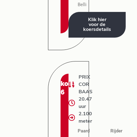
Belli
Klik hier
voor de
koersdetails
PRIX
koers:
COR
6
BAAS
20.47
uur
2.100
meter
Paard
Rijder