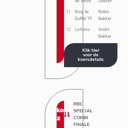
de Vetre
Dekker
11
King de
Robin
Duffel TF
Bakker
12
Lotterio
André
Bakker
Klik hier
voor de
koersdetails
RBC
koers:
SPECIAL
2
COMBI
FINALE