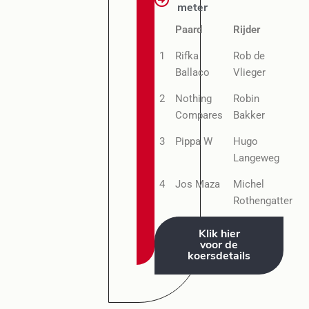
meter
Paard
Rijder
1
Rifka
Rob de
Ballaco
Vlieger
2
Nothing
Robin
Compares
Bakker
3
Pippa W
Hugo
Langeweg
4
Jos Maza
Michel
Rothengatter
Klik hier
voor de
koersdetails