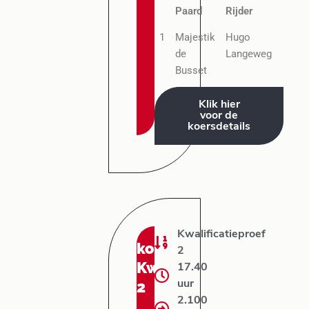
Paard
Rijder
1
Majestik
Hugo
de
Langeweg
Busset
Klik hier
voor de
koersdetails
Kwalificatieproef
koers:
2
Kw
17.40
2
uur
2.100