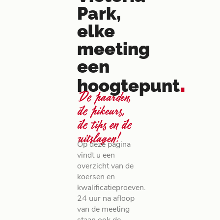
Park,
elke
meeting
een
.
hoogtepunt
De paarden,
de pikeurs,
de tips en de
uitslagen!
Op deze pagina
vindt u een
overzicht van de
koersen en
kwalificatieproeven.
24 uur na afloop
van de meeting