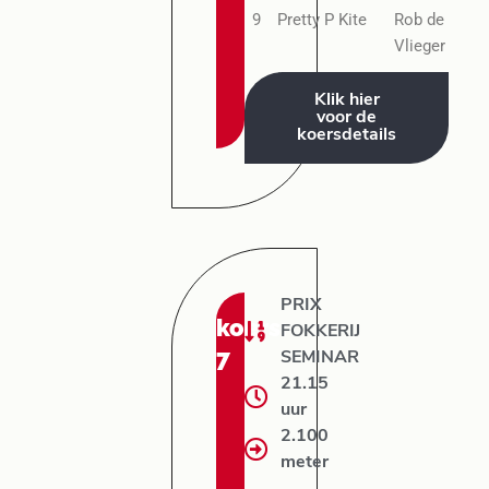
9
Pretty P Kite
Rob de
Vlieger
Klik hier
voor de
koersdetails
PRIX
koers:
FOKKERIJ
7
SEMINAR
21.15
uur
2.100
meter