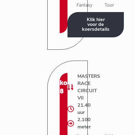
Fantasy
Toor
Klik hier
voor de
koersdetails
MASTERS
koers:
RACE
8
CIRCUIT
VII
21.40
uur
2.100
meter