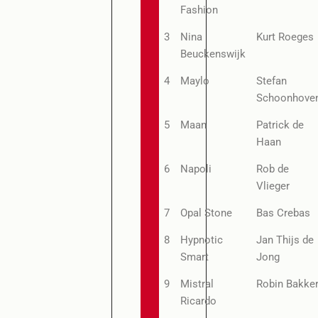
Fashion
3
Nina
Kurt Roeges
Beuckenswijk
4
Maylo
Stefan
Schoonhove
5
Maan
Patrick de
Haan
6
Napoli
Rob de
Vlieger
7
Opal Stone
Bas Crebas
8
Hypnotic
Jan Thijs de
Smart
Jong
9
Mistral
Robin Bakke
Ricardo