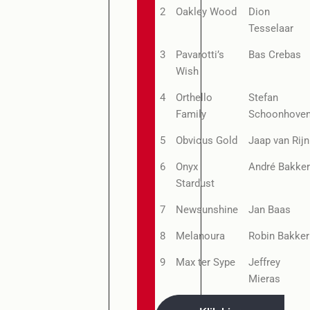
2
Oakley Wood
Dion
Tesselaar
3
Pavarotti’s
Bas Crebas
Wish
4
Orthello
Stefan
Family
Schoonhove
5
Obvious Gold
Jaap van Rijn
6
Onyx
André Bakke
Stardust
7
Newsunshine
Jan Baas
8
Melanoura
Robin Bakker
9
Max ter Sype
Jeffrey
Mieras