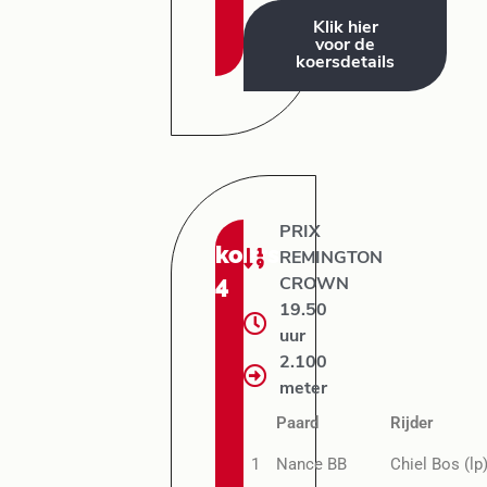
Klik hier
voor de
koersdetails
PRIX
koers:
REMINGTON
4
CROWN
19.50
uur
2.100
meter
Paard
Rijder
1
Nance BB
Chiel Bos (lp