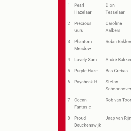
1
Pearl
Dion
Hazelaar
Tesselaar
2
Precious
Caroline
Guru
Aalbers
3
Phantom
Robin Bakke
Meadow
4
Lovely Sam
André Bakke
5
Purple Haze
Bas Crebas
6
Paycheck H
Stefan
Schoonhove
7
Ocean
Rob van Too
Fantasie
8
Proud
Jaap van Rij
Beuckenswijk