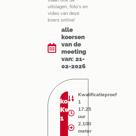
staan ook de
uitslagen, foto’s en
video van deze
koers online!
alle
koersen
van de
meeting
van: 21-
02-2026
Kwalificatieproef
koers:
1
Kw
17.25
1
uur
2.100
meter