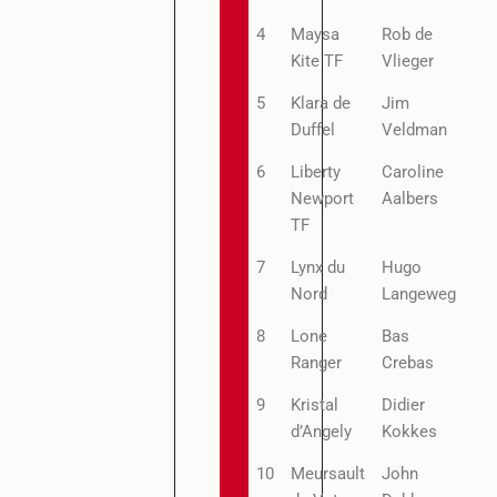
4
Maysa
Rob de
Kite TF
Vlieger
5
Klara de
Jim
Duffel
Veldman
6
Liberty
Caroline
Newport
Aalbers
TF
7
Lynx du
Hugo
Nord
Langeweg
8
Lone
Bas
Ranger
Crebas
9
Kristal
Didier
d’Angely
Kokkes
10
Meursault
John