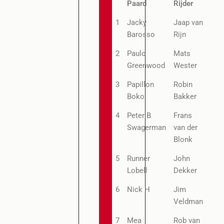
Paard
Rijder
1
Jacky
Jaap van
Barosso
Rijn
2
Paulo
Mats
Greenwood
Wester
3
Papillon
Robin
Boko
Bakker
4
Peter B
Frans
Swagerman
van der
Blonk
5
Runner
John
Lobell
Dekker
6
Nick H
Jim
Veldman
7
Mea
Rob van