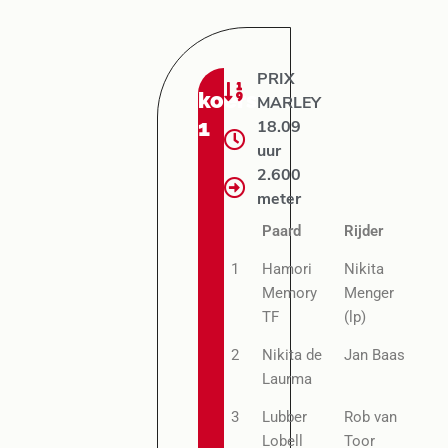
PRIX
koers:
MARLEY
1
18.09
uur
2.600
meter
Paard
Rijder
1
Hamori
Nikita
Memory
Menger
TF
(lp)
2
Nikita de
Jan Baas
Laurma
3
Lubber
Rob van
Lobell
Toor