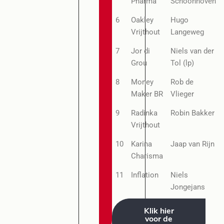
Pharma
Schoonhoven
6
Oakley
Hugo
Vrijthout
Langeweg
7
Jor di
Niels van der
Grou
Tol (lp)
8
Money
Rob de
Maker BR
Vlieger
9
Radinka
Robin Bakker
Vrijthout
10
Karina
Jaap van Rijn
Charisma
11
Inflation
Niels
Jongejans
Klik hier
voor de