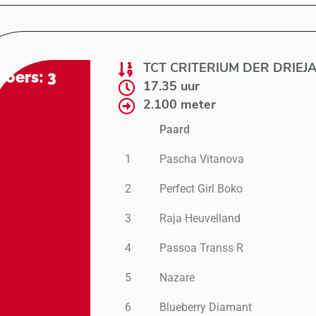
TCT CRITERIUM DER DRIEJA
koers: 3
17.35 uur
2.100 meter
Paard
1
Pascha Vitanova
2
Perfect Girl Boko
3
Raja Heuvelland
4
Passoa Transs R
5
Nazare
6
Blueberry Diamant