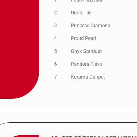
2
Uriah Tile
3
Princess Diamond
4
Proud Pearl
5
Onyx Stardust
6
Pandora Flevo
7
Kurama Dairpet