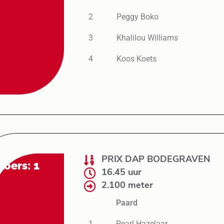
2
Peggy Boko
3
Khalilou Williams
4
Koos Koets
PRIX DAP BODEGRAVEN
koers: 1
16.45 uur
2.100 meter
Paard
1
Pearl Hazelaar