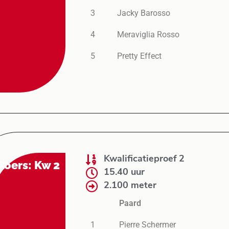
3
Jacky Barosso
4
Meraviglia Rosso
5
Pretty Effect
Kwalificatieproef 2
koers: Kw 2
15.40 uur
2.100 meter
Paard
1
Pierre Schermer