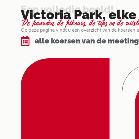
Een volledig beeld!
Victoria Park, el
De paarden, de pikeurs, de tips en de uits
Op deze pagina vindt u een overzicht van de koersen en
alle koersen van de meeting