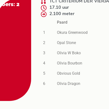
TCT CRITERIUM DER VIERJ
koers: 2
17.10 uur
2.100 meter
Paard
1
Okura Greenwood
2
Opal Stone
3
Olivia W Boko
4
Olivia Bourbon
5
Obvious Gold
6
Olivia Dragon