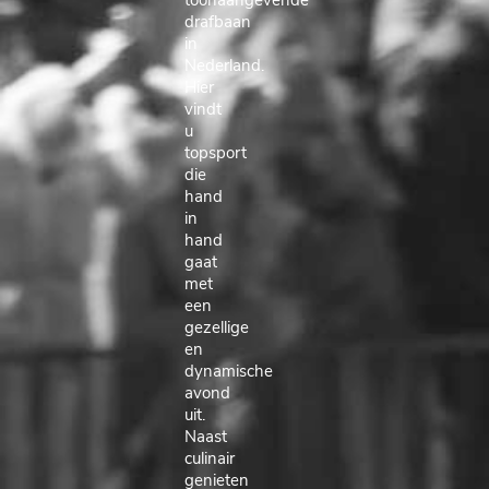
toonaangevende
drafbaan
in
Nederland.
Hier
vindt
u
topsport
die
hand
in
hand
gaat
met
een
gezellige
en
dynamische
avond
uit.
Naast
culinair
genieten