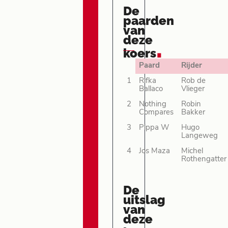
De
paarden
van
deze
.
koers
Paard
Rijder
1
Rifka
Rob de
Ballaco
Vlieger
2
Nothing
Robin
Compares
Bakker
3
Pippa W
Hugo
Langeweg
4
Jos Maza
Michel
Rothengatter
De
uitslag
van
deze