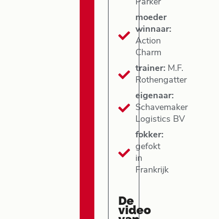
Parker
moeder
winnaar:
Action
Charm
trainer:
M.F.
Rothengatter
eigenaar:
Schavemaker
Logistics BV
fokker:
gefokt
in
Frankrijk
De
video