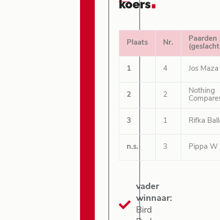
.
koers
Paarden
Plaats
Nr.
(geslacht
1
4
Jos Maza
Nothing
2
2
Compare
3
1
Rifka Bal
n.s.
3
Pippa W
vader
winnaar:
Bird