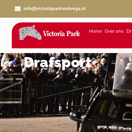
Ga
info@victoriaparkwolvega.nl
naar
de
inhoud
Home
Over ons
Dr
Drafsport
.