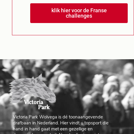
klik hier voor de Franse
challenges
Victoria Park Wolvega is dé toonaangevende
drafbaan in Nederland. Hier vindt u topsport die
hand in hand gaat met een gezellige en