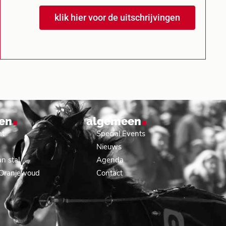
klik hier voor de uitschrijvingen
.
.
en
algemeen
nt
Special Events
Nieuws
n stal
Agenda
 Oranjewoud
Contact