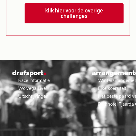
klik hier voor de overige
challenges
.
drafsport
arrangement
Race informatie
Winterarrangeme
Wolvega Live!
Elke koers telt
Uitschrijvingen
Het beste paard va
Parkhotel Tjaarda