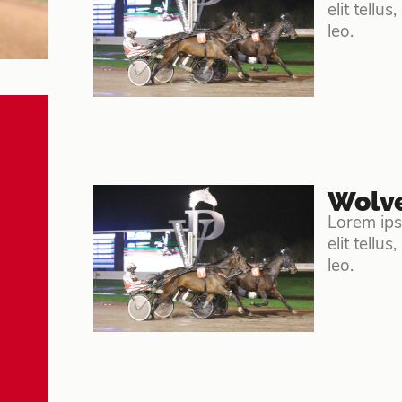
elit tellu
leo.
Wolve
Lorem ipsu
elit tellu
leo.