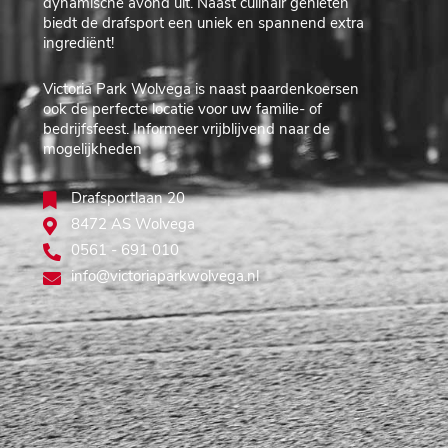
dynamische avond uit. Naast culinair genieten
biedt de drafsport een uniek en spannend extra
ingrediënt!
Victoria Park Wolvega is naast paardenkoersen
ook de perfecte locatie voor uw familie- of
bedrijfsfeest. Informeer vrijblijvend naar de
mogelijkheden
Drafsportlaan 20
8472 AS Wolvega
0561 - 691 010
info@victoriaparkwolvega.nl