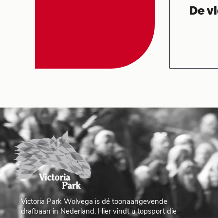
De v
Victoria Park Wolvega is dé toonaangevende
drafbaan in Nederland. Hier vindt u topsport die