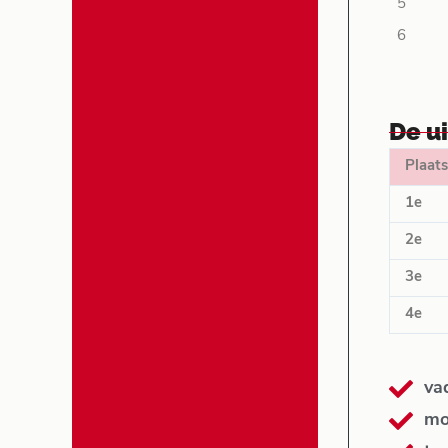
5
6
De u
Plaats
1e
2e
3e
4e
va
mo