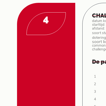
CHAL
4
datum k
starttijd
afstand:
soort st
dotering
soort 
common p
challeng
De p
1
2
3
4