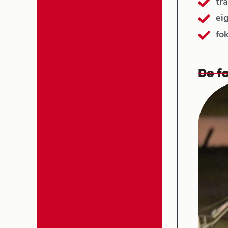
tra
ei
fo
De fo