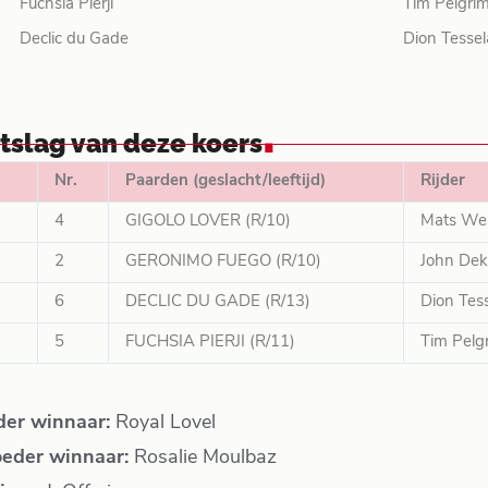
Fuchsia Pierji
Tim Pelgri
Declic du Gade
Dion Tessel
.
itslag van deze koers
Nr.
Paarden (geslacht/leeftijd)
Rijder
4
GIGOLO LOVER (R/10)
Mats We
2
GERONIMO FUEGO (R/10)
John Dek
6
DECLIC DU GADE (R/13)
Dion Tes
5
FUCHSIA PIERJI (R/11)
Tim Pelg
der winnaar:
Royal Lovel
eder winnaar:
Rosalie Moulbaz