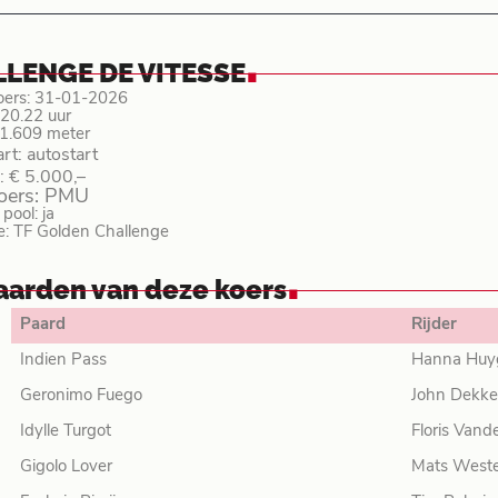
.
LENGE DE VITESSE
oers: 31-01-2026
: 20.22 uur
 1.609 meter
art: autostart
: € 5.000,–
koers: PMU
ool: ja
e: TF Golden Challenge
.
aarden van deze koers
Paard
Rijder
Indien Pass
Hanna Huy
Geronimo Fuego
John Dekke
Idylle Turgot
Floris Vand
Gigolo Lover
Mats West