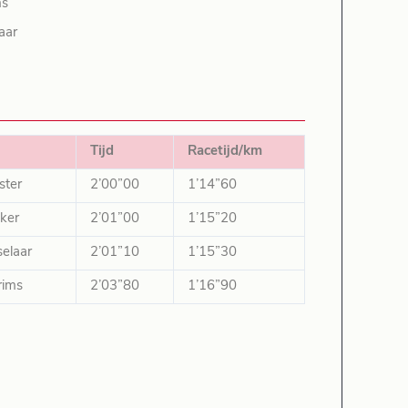
ms
aar
Tijd
Racetijd/km
ster
2’00”00
1’14”60
ker
2’01”00
1’15”20
selaar
2’01”10
1’15”30
rims
2’03”80
1’16”90