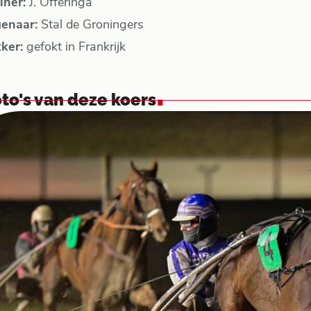
iner:
J. Offeringa
genaar:
Stal de Groningers
kker:
gefokt in Frankrijk
.
to's van deze koers