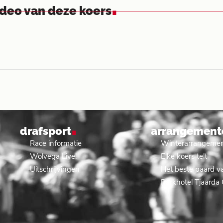
.
ideo van deze koers
.
drafsport
arrangement
Race informatie
Winterarrangeme
Wolvega Live!
Elke koers telt
Uitschrijvingen
Het beste paard va
Parkhotel Tjaarda