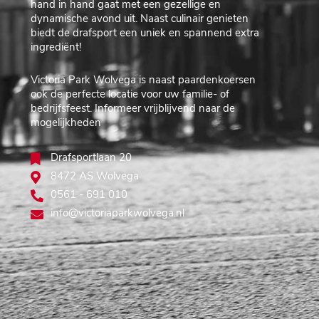
hand in hand gaat met een gezellige en
dynamische avond uit. Naast culinair genieten
biedt de drafsport een uniek en spannend extra
ingrediënt!
Victoria Park Wolvega is naast paardenkoersen
ook de perfecte locatie voor uw familie- of
bedrijfsfeest. Informeer vrijblijvend naar de
mogelijkheden
Drafsportlaan 20
8472 AS Wolvega
0561 - 691 010
info@victoriaparkwolvega.nl