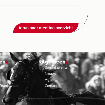
terug naar meeting overzicht
.
.
en
algemeen
nt
Special Events
Nieuws
n stal
Agenda
 Oranjewoud
Contact