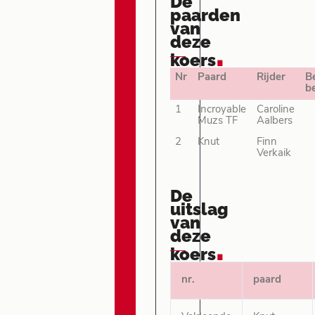
De
paarden
van
deze
.
koers
Nr
Paard
Rijder
B
b
1
Incroyable
Caroline
Muzs TF
Aalbers
2
Knut
Finn
Verkaik
De
uitslag
van
deze
.
koers
nr.
paard