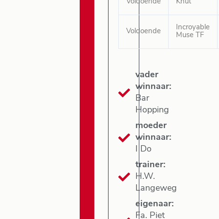
Voldoende
Knut
Incroyable
Voldoende
Muse TF
vader
winnaar:
Bar
Hopping
moeder
winnaar:
I Do
trainer:
H.W.
Langeweg
eigenaar:
Fa. Piet