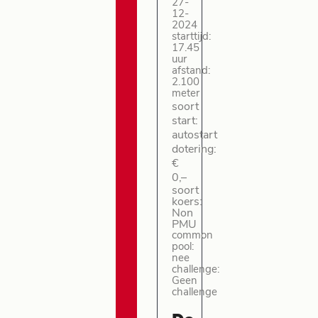
27-
12-
2024
starttijd:
17.45
uur
afstand:
2.100
meter
soort
start:
autostart
dotering:
€
0,–
soort
koers:
Non
PMU
common
pool:
nee
challenge:
Geen
challenge