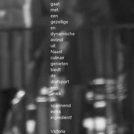
gaat
met
een
gezellige
en
dynamische
avond
uit.
Naast
culinair
genieten
biedt
de
drafsport
een
uniek
en
spannend
extra
ingrediënt!
Victoria