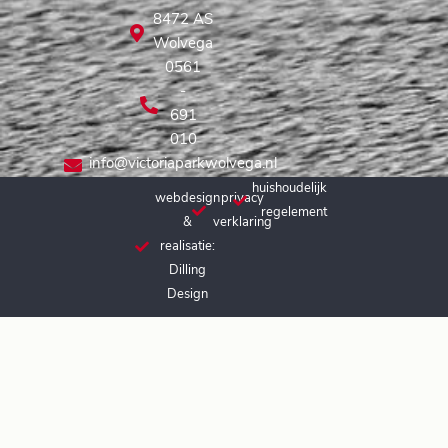
8472 AS
Wolvega
0561
-
691
010
info@victoriaparkwolvega.nl
huishoudelijk
webdesign
privacy
regelement
&
verklaring
realisatie:
Dilling
Design