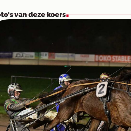
.
to's van deze koers