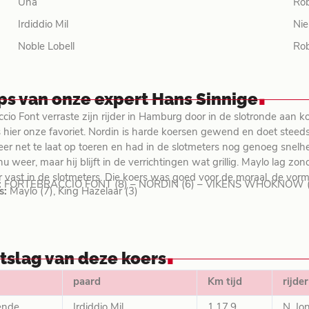
Una
Rob
Irdiddio Mil
Nie
Noble Lobell
Rob
.
ips van onze expert Hans Sinnige
ccio Font verraste zijn rijder in Hamburg door in de slotronde aan k
 is hier onze favoriet. Nordin is harde koersen gewend en doet st
keer net te laat op toeren en had in de slotmeters nog genoeg snel
u weer, maar hij blijft in de verrichtingen wat grillig. Maylo lag z
r vast in de slotmeters. Die koers was goed voor de moraal, de vorm 
:
FORTEBRACCIO FONT (8) – NORDIN (6) – VIKENS WHOKNOW (
s:
Maylo (7), King Hazelaar (3)
.
itslag van deze koers
paard
Km tijd
rijder
ende
Irdiddio Mil
1.17,9
N. Jo