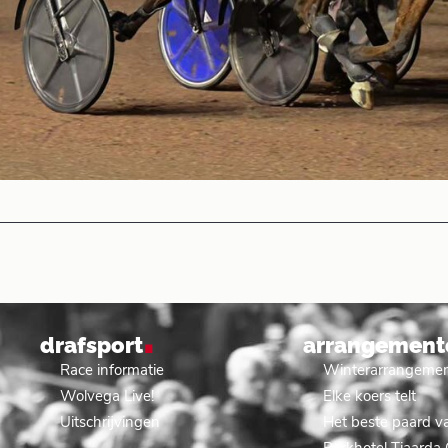
.
drafsport
arrangement
Race informatie
Winterarrangeme
Wolvega Live!
Elke koers telt
Uitschrijvingen
Het beste paard va