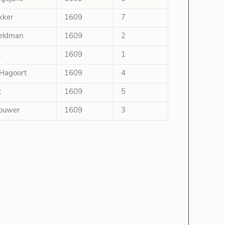
kker
1609
7
Veldman
1609
2
t
1609
1
. Hagoort
1609
4
t
1609
5
rouwer
1609
3