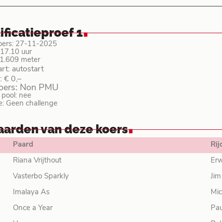
.
ificatieproef 1
oers: 27-11-2025
: 17.10 uur
 1.609 meter
art: autostart
: € 0,–
koers: Non PMU
pool: nee
e: Geen challenge
.
aarden van deze koers
Paard
Rij
Riana Vrijthout
Erw
Vasterbo Sparkly
Jim
Imalaya As
Mi
Once a Year
Pau