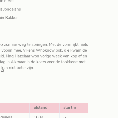
bin Bot
ls Jongejans
in Bakker
op zomaar weg te springen. Met de vorm lijkt niets
eeds voorin mee. Vikens Whoknow ook, die kwam de
heid. King Hazelaar won vorige week van kop af en
ondag in Alkmaar in de koers voor de topklasse met
kan niet beter zijn.
2)
afstand
startnr
ngejans
1609
6