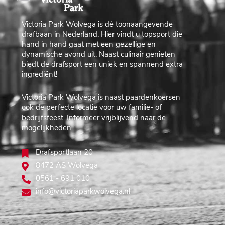
Victoria Park Wolvega is dé toonaangevende
drafbaan in Nederland. Hier vindt u topsport die
hand in hand gaat met een gezellige en
dynamische avond uit. Naast culinair genieten
biedt de drafsport een uniek en spannend extra
ingrediënt!
Victoria Park Wolvega is naast paardenkoersen
ook de perfecte locatie voor uw familie- of
bedrijfsfeest. Informeer vrijblijvend naar de
mogelijkheden
Drafsportlaan 20
8472 AS Wolvega
0561 - 691 010
info@victoriaparkwolvega.nl