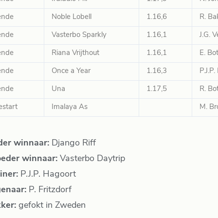
ende
Noble Lobell
1.16,6
R. Ba
ende
Vasterbo Sparkly
1.16,1
J.G. 
ende
Riana Vrijthout
1.16,1
E. Bo
ende
Once a Year
1.16,3
P.J.P
ende
Una
1.17,5
R. Bo
estart
Imalaya As
M. B
der winnaar:
Django Riff
eder winnaar:
Vasterbo Daytrip
iner:
P.J.P. Hagoort
genaar:
P. Fritzdorf
kker:
gefokt in Zweden