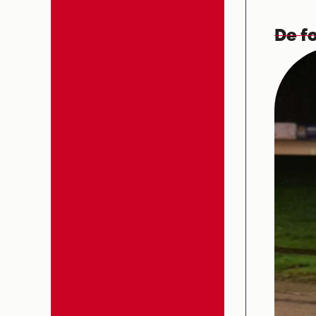
De fo