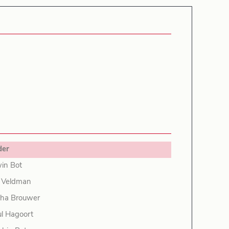
der
in Bot
 Veldman
cha Brouwer
l Hagoort