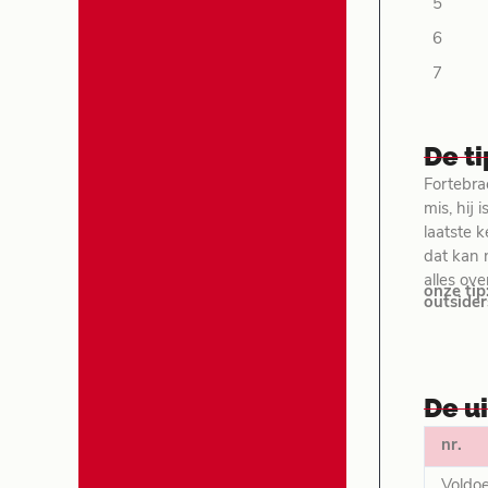
5
6
7
De t
Fortebra
mis, hij
laatste 
dat kan n
alles ove
onze tip
outsider
De u
nr.
Voldo