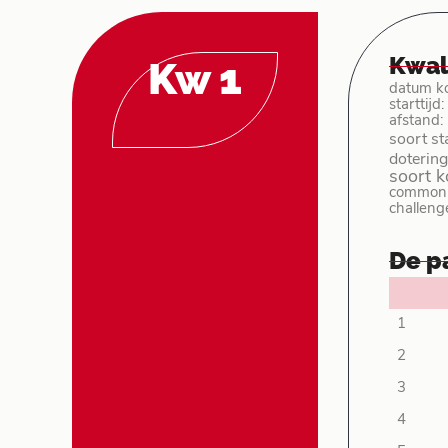
Kwal
Kw 1
datum k
starttijd
afstand:
soort st
dotering
soort 
common 
challeng
De p
1
2
3
4