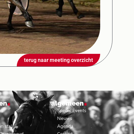
terug naar meeting overzicht
.
.
en
algemeen
nt
Special Events
Nieuws
n stal
Agenda