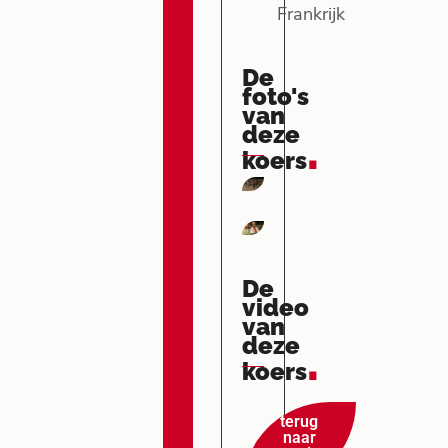
Frankrijk
De
foto's
van
deze
.
koers
De
video
van
deze
.
koers
terug
naar