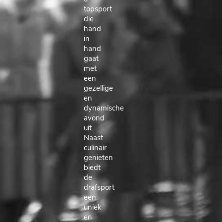
topsport
die
hand
in
hand
gaat
met
een
gezellige
en
dynamische
avond
uit.
Naast
culinair
genieten
biedt
de
drafsport
een
uniek
en