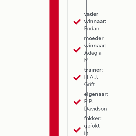
vader
winnaar:
Eridan
moeder
winnaar:
Adagia
M
trainer:
H.A.J.
Grift
eigenaar:
P.P.
Davidson
fokker:
gefokt
in