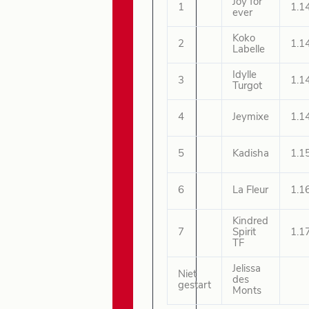
Joy for
1
1.1
ever
Koko
2
1.1
Labelle
Idylle
3
1.1
Turgot
4
Jeymixe
1.1
5
Kadisha
1.1
6
La Fleur
1.1
Kindred
7
Spirit
1.1
TF
Jelissa
Niet
des
gestart
Monts