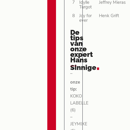
7
Idylle
Jeffrey Mieras
Turgot
8
Joy for
Henk Grift
ever
De
tips
van
onze
expert
Hans
.
Sinnige
–
onze
tip:
KOKO
LABELLE
(6)
–
JEYMIXE