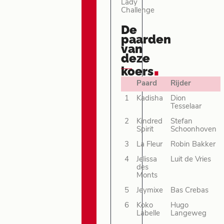
Lady
Challenge
De
paarden
van
deze
.
koers
Paard
Rijder
1
Kadisha
Dion
Tesselaar
2
Kindred
Stefan
Spirit
Schoonhoven
3
La Fleur
Robin Bakker
4
Jelissa
Luit de Vries
des
Monts
5
Jeymixe
Bas Crebas
6
Koko
Hugo
Labelle
Langeweg