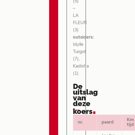
(5)
–
LA
FLEUR
(3)
outsiders:
Idylle
Turgot
(7),
Kadisha
(1)
De
uitslag
van
deze
.
koers
Km
nr.
paard
tijd