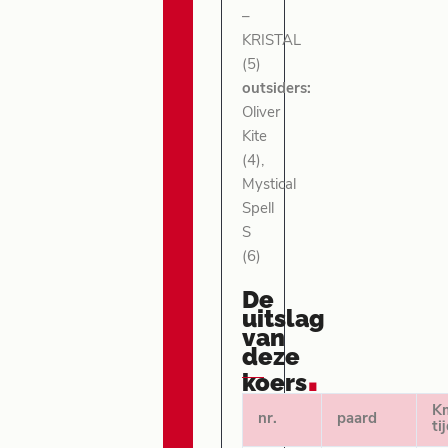
–
KRISTAL
(5)
outsiders:
Oliver
Kite
(4),
Mystical
Spell
S
(6)
De
uitslag
van
deze
.
koers
K
nr.
paard
ti