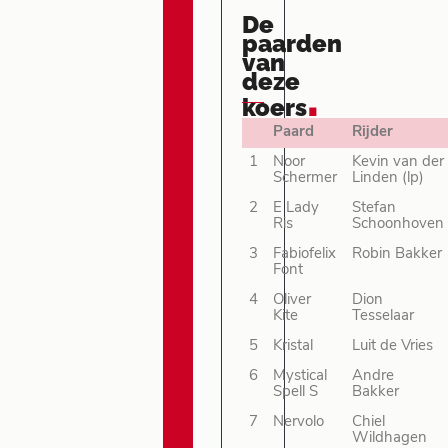
De
paarden
van
deze
.
koers
Paard
Rijder
1
Noor
Kevin van der
Schermer
Linden (lp)
2
E Lady
Stefan
Ris
Schoonhoven
3
Fabiofelix
Robin Bakker
Font
4
Oliver
Dion
Kite
Tesselaar
5
Kristal
Luit de Vries
6
Mystical
Andre
Spell S
Bakker
7
Nervolo
Chiel
Wildhagen