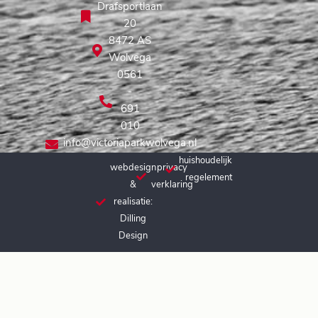
Drafsportlaan
20
8472 AS
Wolvega
0561
-
691
010
info@victoriaparkwolvega.nl
huishoudelijk
webdesign
privacy
regelement
&
verklaring
realisatie:
Dilling
Design