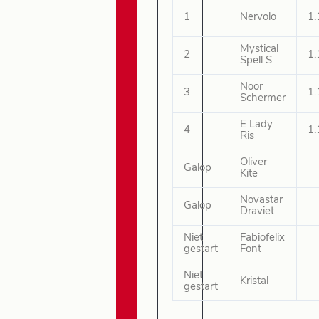
1
Nervolo
1.
Mystical
2
1.
Spell S
Noor
3
1.
Schermer
E Lady
4
1.
Ris
Oliver
Galop
Kite
Novastar
Galop
Draviet
Niet
Fabiofelix
gestart
Font
Niet
Kristal
gestart