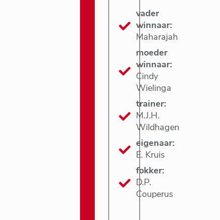
vader
winnaar:
Maharajah
moeder
winnaar:
Cindy
Wielinga
trainer:
M.J.H.
Wildhagen
eigenaar:
E. Kruis
fokker:
D.P.
Couperus