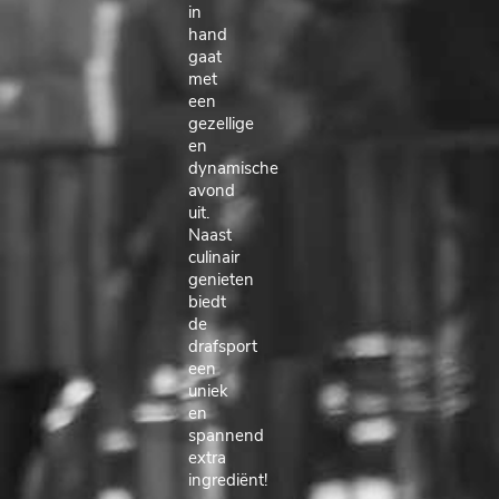
in
hand
gaat
met
een
gezellige
en
dynamische
avond
uit.
Naast
culinair
genieten
biedt
de
drafsport
een
uniek
en
spannend
extra
ingrediënt!