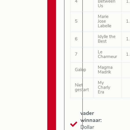
4
Between
1
Us
Marie
5
Jose
1
Labelle
Idylle the
6
1
Best
Le
7
1
Charmeur
Magma
Galop
Madrik
My
Niet
Charly
gestart
Era
vader
winnaar:
Dollar