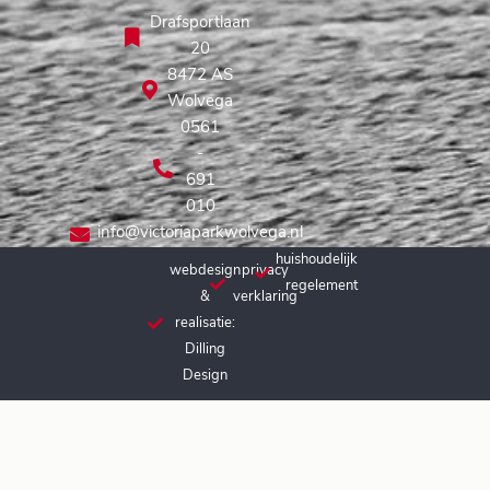
Drafsportlaan
20
8472 AS
Wolvega
0561
-
691
010
info@victoriaparkwolvega.nl
huishoudelijk
webdesign
privacy
regelement
&
verklaring
realisatie:
Dilling
Design