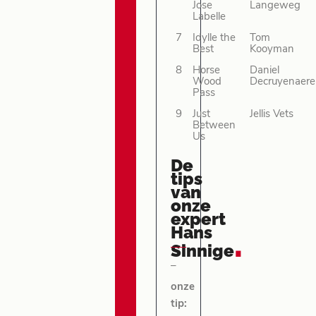
Jose
Langeweg
Labelle
7
Idylle the
Tom
Best
Kooyman
8
Horse
Daniel
Wood
Decruyenaere
Pass
9
Just
Jellis Vets
Between
Us
De
tips
van
onze
expert
Hans
.
Sinnige
–
onze
tip: