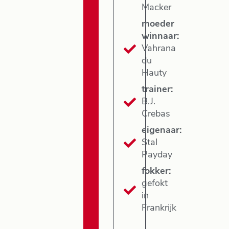
Macker
moeder
winnaar:
Vahrana
du
Hauty
trainer:
B.J.
Crebas
eigenaar:
Stal
Payday
fokker:
gefokt
in
Frankrijk