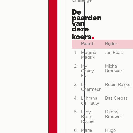
Challenge
De
paarden
van
deze
.
koers
Paard
Rijder
1
Magma
Jan Baas
Madrik
2
My
Micha
Charly
Brouwer
Era
3
Le
Robin Bakker
Charmeur
4
Lahrana
Bas Crebas
du Hauty
5
Lady
Danny
Black
Brouwer
Rochel
6
Marie
Hugo