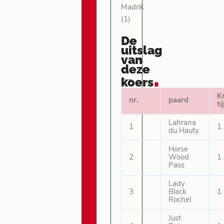
Madrik
(1)
De
uitslag
van
deze
.
koers
K
nr.
paard
ti
Lahrana
1
1
du Hauty
Horse
2
Wood
1
Pass
Lady
3
Black
1
Rochel
Just