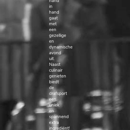
hand
in
hand
gaat
met
een
gezellige
en
dynamische
avond
uit.
Naast
culinair
genieten
biedt
de
drafsport
een
uniek
en
spannend
extra
ingrediënt!