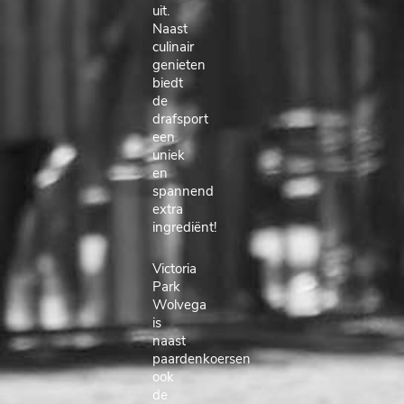
uit.
Naast
culinair
genieten
biedt
de
drafsport
een
uniek
en
spannend
extra
ingrediënt!
Victoria
Park
Wolvega
is
naast
paardenkoersen
ook
de