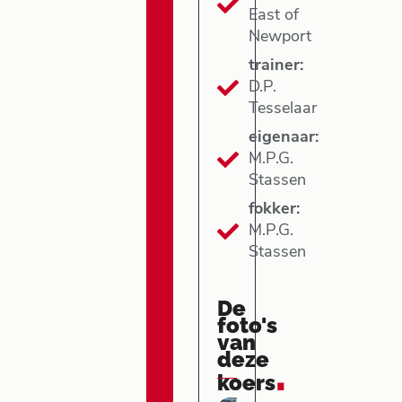
East of
Newport
trainer:
D.P.
Tesselaar
eigenaar:
M.P.G.
Stassen
fokker:
M.P.G.
Stassen
De
foto's
van
deze
.
koers