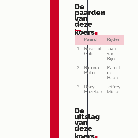
De
paarden
van
deze
.
koers
Paard
Rijder
1
Roses of
Jaap
Gold
van
Rijn
2
Riciona
Patrick
Boko
de
Haan
3
Roxy
Jeffrey
Hazelaar
Mieras
De
uitslag
van
deze
.
koers