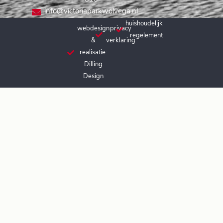
info@victoriaparkwolvega.nl
huishoudelijk
webdesign
privacy
regelement
&
verklaring
realisatie:
Dilling
Design