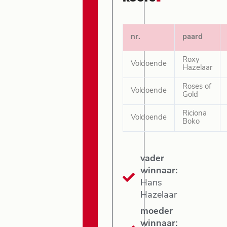
nr.
paard
Roxy
Voldoende
Hazelaar
Roses of
Voldoende
Gold
Riciona
Voldoende
Boko
vader
winnaar:
Hans
Hazelaar
moeder
winnaar: