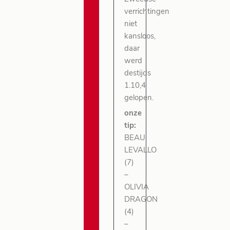
verrichtingen
niet
kansloos,
daar
werd
destijds
1.10,4
gelopen.
onze
tip:
BEAU
LEVALLO
(7)
–
OLIVIA
DRAGON
(4)
–