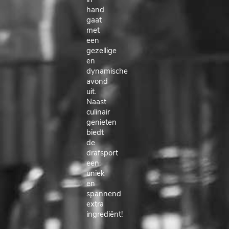
in
hand
gaat
met
een
gezellige
en
dynamische
avond
uit.
Naast
culinair
genieten
biedt
de
drafsport
een
uniek
en
spannend
extra
ingrediënt!