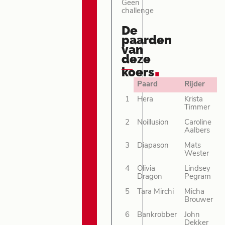
Geen
challenge
De
paarden
van
deze
.
koers
Paard
Rijder
1
Hera
Krista
Timmer
2
Noillusion
Caroline
Aalbers
3
Diapason
Mats
Wester
4
Olivia
Lindsey
Dragon
Pegram
5
Tara Mirchi
Micha
Brouwer
6
Bankrobber
John
Dekker