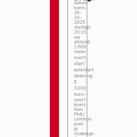
datum
koers:
26-
10-
2025
starttijd:
20.10
uur
afstand:
1.609
meter
soort
start:
autostart
dotering:
€
3300
euro,–
soort
koers:
Non
PMU
common
pool:
ja
challenge: