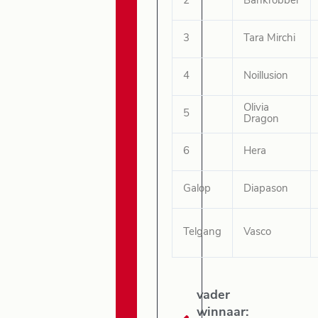
2
Bankrobber
3
Tara Mirchi
4
Noillusion
Olivia
5
Dragon
6
Hera
Galop
Diapason
Telgang
Vasco
vader
winnaar: