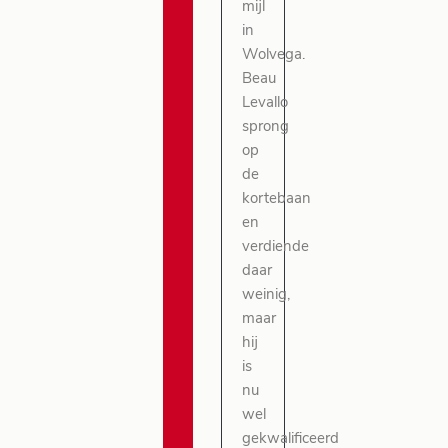
mijl
in
Wolvega.
Beau
Levallo
sprong
op
de
kortebaan
en
verdiende
daar
weinig,
maar
hij
is
nu
wel
gekwalificeerd