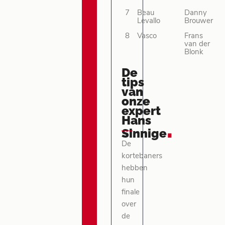
7
Beau
Danny
Levallo
Brouwer
8
Vasco
Frans
van der
Blonk
De
tips
van
onze
expert
Hans
.
Sinnige
De
kortebaners
hebben
hun
finale
over
de