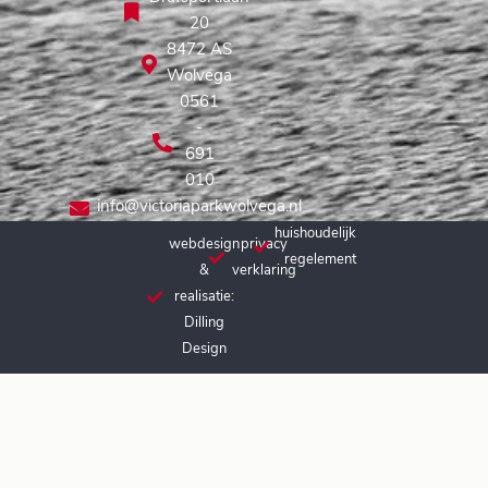
20
8472 AS
Wolvega
0561
-
691
010
info@victoriaparkwolvega.nl
huishoudelijk
webdesign
privacy
regelement
&
verklaring
realisatie:
Dilling
Design