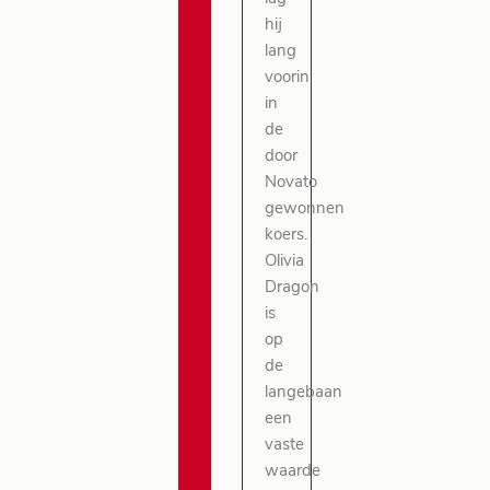
hij
lang
voorin
in
de
door
Novato
gewonnen
koers.
Olivia
Dragon
is
op
de
langebaan
een
vaste
waarde