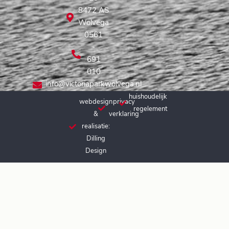
8472 AS
Wolvega
0561
-
691
010
info@victoriaparkwolvega.nl
huishoudelijk
webdesign
privacy
regelement
&
verklaring
realisatie:
Dilling
Design