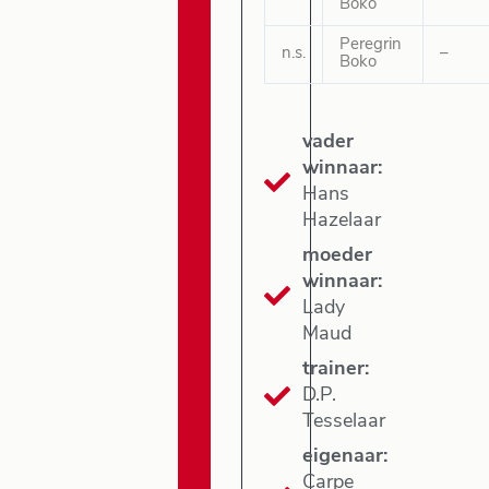
Boko
Peregrin
n.s.
–
Boko
vader
winnaar:
Hans
Hazelaar
moeder
winnaar:
Lady
Maud
trainer:
D.P.
Tesselaar
eigenaar:
Carpe