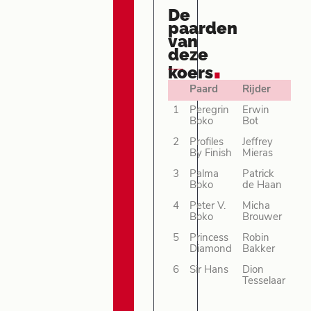
De
paarden
van
deze
.
koers
Paard
Rijder
1
Peregrin
Erwin
Boko
Bot
2
Profiles
Jeffrey
By Finish
Mieras
3
Palma
Patrick
Boko
de Haan
4
Peter V.
Micha
Boko
Brouwer
5
Princess
Robin
Diamond
Bakker
6
Sir Hans
Dion
Tesselaar