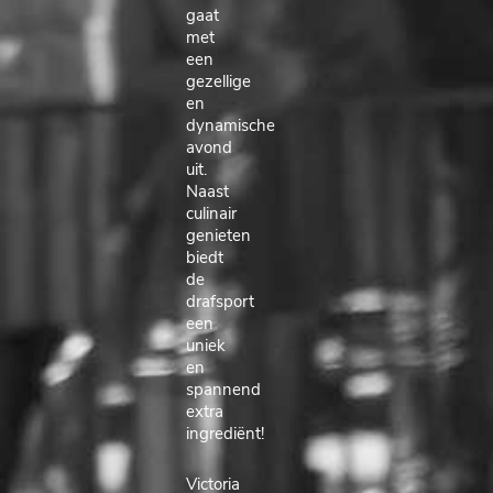
gaat
met
een
gezellige
en
dynamische
avond
uit.
Naast
culinair
genieten
biedt
de
drafsport
een
uniek
en
spannend
extra
ingrediënt!
Victoria