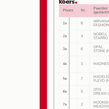
koers
Paarden
Plaats
Nr.
(geslacht
NIRVAN
1e
8
FASHION
NOBELL
2e
4
STARRO 
OPAL
3e
6
STONE (
4e
3
MADNESS
MADELE
5e
7
FLEVO (M
OTIS
6e
5
DREAM (
MOONSH
7e
2
MEADOW 