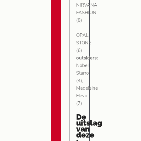
NIRVANA
FASHION
(8)
–
OPAL
STONE
(6)
outsiders:
Nobell
Starro
(4),
Madeleine
Flevo
(7)
De
uitslag
van
deze
.