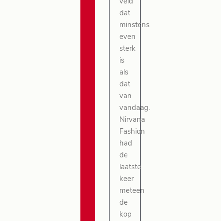
veld
dat
minstens
even
sterk
is
als
dat
van
vandaag.
Nirvana
Fashion
had
de
laatste
keer
meteen
de
kop