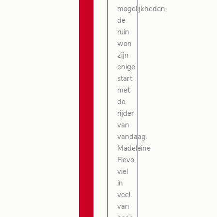
mogelijkheden,
de
ruin
won
zijn
enige
start
met
de
rijder
van
vandaag.
Madeleine
Flevo
viel
in
veel
van