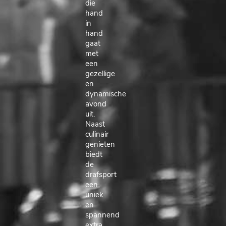
die
hand
in
hand
gaat
met
een
gezellige
en
dynamische
avond
uit.
Naast
culinair
genieten
biedt
de
drafsport
een
uniek
en
spannend
extra