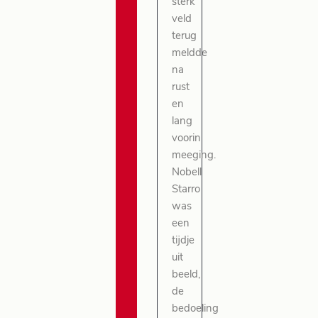
sterk
veld
terug
meldde
na
rust
en
lang
voorin
meeging.
Nobell
Starro
was
een
tijdje
uit
beeld,
de
bedoeling