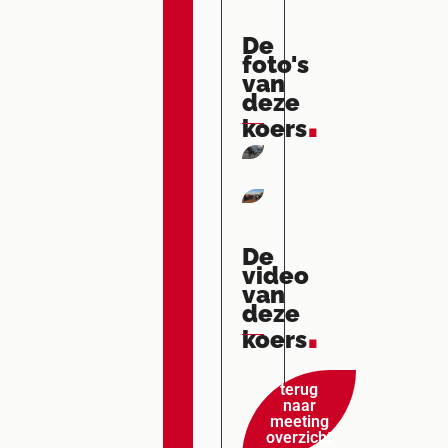
De
foto's
van
deze
.
koers
De
video
van
deze
.
koers
terug
naar
meeting
overzicht