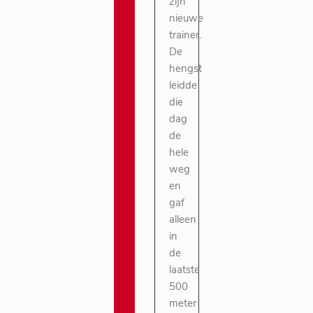
zijn
nieuwe
trainer.
De
hengst
leidde
die
dag
de
hele
weg
en
gaf
alleen
in
de
laatste
500
meter