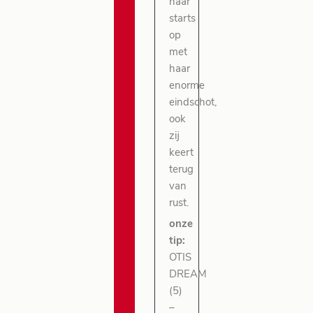
haar
starts
op
met
haar
enorme
eindschot,
ook
zij
keert
terug
van
rust.
onze
tip:
OTIS
DREAM
(5)
–