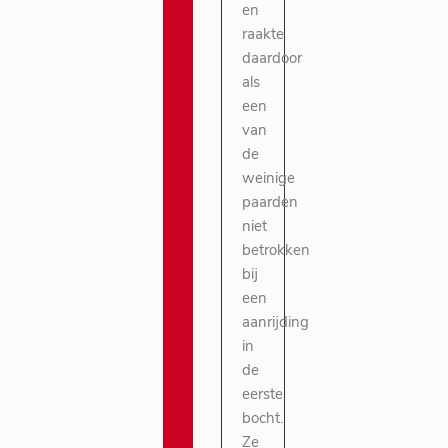
en
raakte
daardoor
als
een
van
de
weinige
paarden
niet
betrokken
bij
een
aanrijding
in
de
eerste
bocht.
Ze