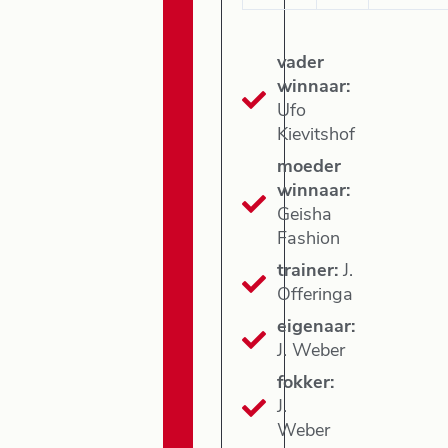
vader
winnaar:
Ufo
Kievitshof
moeder
winnaar:
Geisha
Fashion
trainer:
J.
Offeringa
eigenaar:
J. Weber
fokker:
J.
Weber