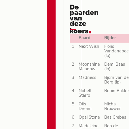
De
paarden
van
deze
.
koers
Paard
Rijder
1
Next Wish
Floris
Vandenabee
(lp)
2
Moonshine
Demi Baas
Meadow
(lp)
3
Madness
Björn van d
Berg (lp)
4
Nobell
Robin Bakke
Starro
5
Otis
Micha
Dream
Brouwer
6
Opal Stone
Bas Crebas
7
Madeleine
Rob de