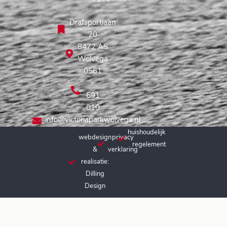
Drafsportlaan
20
8472 AS
Wolvega
0561
-
691
010
info@victoriaparkwolvega.nl
huishoudelijk
webdesign
privacy
regelement
&
verklaring
realisatie:
Dilling
Design