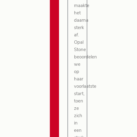
maakte
het
daarna
sterk
af.
Opal
Stone
beoordelen
we
op
haar
voorlaatste
start,
toen
ze
zich
in
een