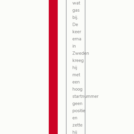
wat
gas
bij.
De
keer
erna
in
Zweden
kreeg
hij
met
een
hoog
startnummer
geen
positie
en
zette
hij