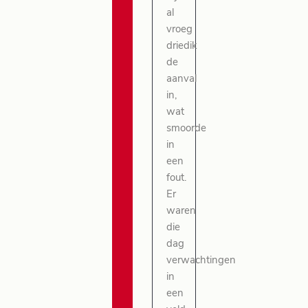
al
vroeg
driedik
de
aanval
in,
wat
smoorde
in
een
fout.
Er
waren
die
dag
verwachtingen
in
een