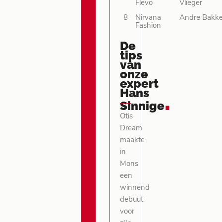
Flevo
Vlieger
8
Nirvana
Andre Bakke
Fashion
De
tips
van
onze
expert
Hans
.
Sinnige
Otis
Dream
maakte
in
Mons
een
winnend
debuut
voor