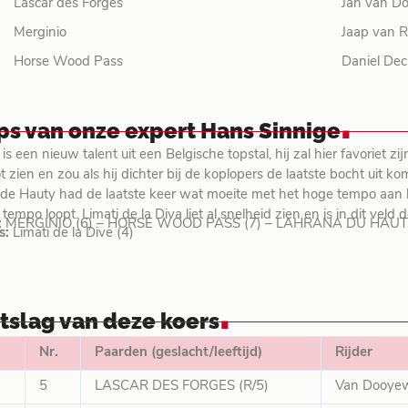
Lascar des Forges
Jan van D
Merginio
Jaap van R
Horse Wood Pass
Daniel De
.
ips van onze expert Hans Sinnige
is een nieuw talent uit een Belgische topstal, hij zal hier favoriet
t zien en zou als hij dichter bij de koplopers de laatste bocht uit 
de Hauty had de laatste keer wat moeite met het hoge tempo aan kop
tempo loopt. Limati de la Diva liet al snelheid zien en is in dit veld 
:
MERGINIO (6) – HORSE WOOD PASS (7) – LAHRANA DU HAUTY
s:
Limati de la Dive (4)
.
itslag van deze koers
Nr.
Paarden (geslacht/leeftijd)
Rijder
5
LASCAR DES FORGES (R/5)
Van Dooyew