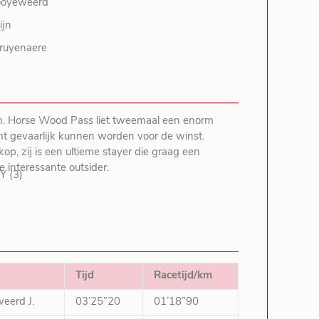
ooyeweerd
ijn
cruyenaere
 zijn. Horse Wood Pass liet tweemaal een enorm
komt gevaarlijk kunnen worden voor de winst.
, zij is een ultieme stayer die graag een
de interessante outsider.
 (3)
Tijd
Racetijd/km
eerd J.
03’25”20
01’18”90