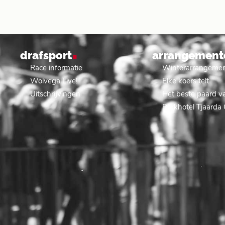
.
drafsport
arrangement
Race informatie
Winterarrangeme
Wolvega Live!
Elke koers telt
Uitschrijvingen
Het beste paard va
Parkhotel Tjaarda