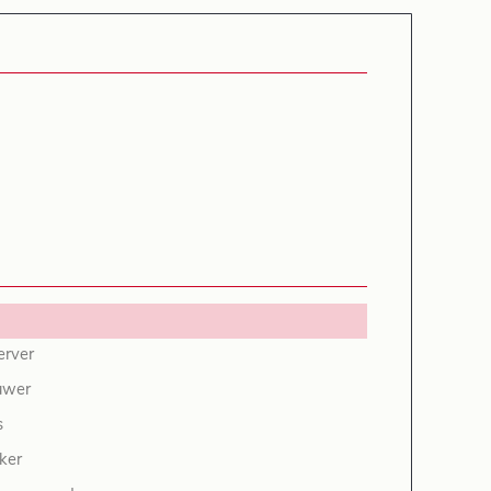
rver
uwer
s
ker