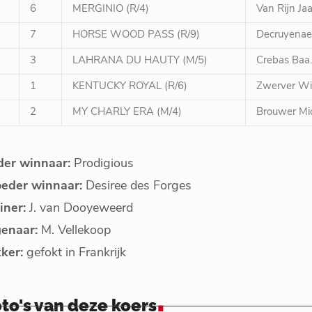
6
MERGINIO (R/4)
Van Rijn Jaa
7
HORSE WOOD PASS (R/9)
Decruyenae
3
LAHRANA DU HAUTY (M/5)
Crebas Baa. 
1
KENTUCKY ROYAL (R/6)
Zwerver Wi
2
MY CHARLY ERA (M/4)
Brouwer Mic
der winnaar:
Prodigious
eder winnaar:
Desiree des Forges
iner:
J. van Dooyeweerd
genaar:
M. Vellekoop
kker:
gefokt in Frankrijk
.
to's van deze koers