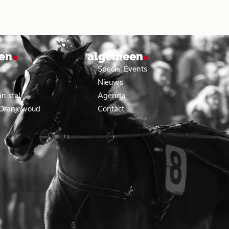
.
.
en
algemeen
nt
Special Events
Nieuws
n stal
Agenda
 Oranjewoud
Contact