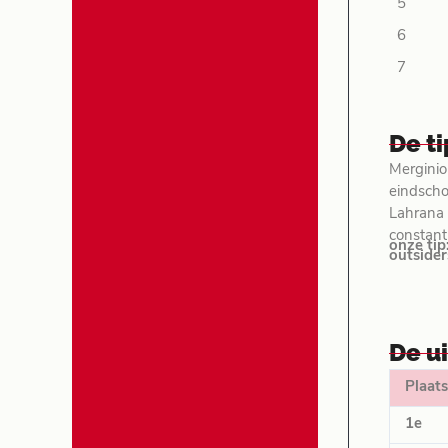
5
6
7
De t
Merginio 
eindscho
Lahrana 
constant 
onze tip
outsider
De u
Plaats
1e