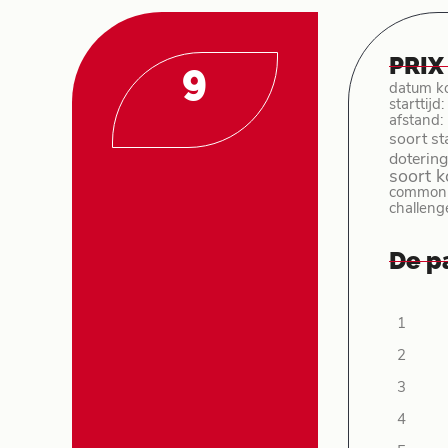
PRIX
9
datum k
starttijd
afstand:
soort st
dotering
soort 
common p
challeng
De p
1
2
3
4