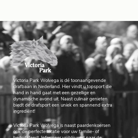
Victoria Park Wolvega is dé toonaangevende
drafbaan in Nederland. Hier vindt u topsport die
hand in hand gaat met een gezellige en
dynamische avond uit. Naast culinair genieten
biedt de drafsport een uniek en spannend extra
ingrediënt!
Victoria Park Wolvega is naast paardenkoersen
ook de perfecte locatie voor uw familie- of