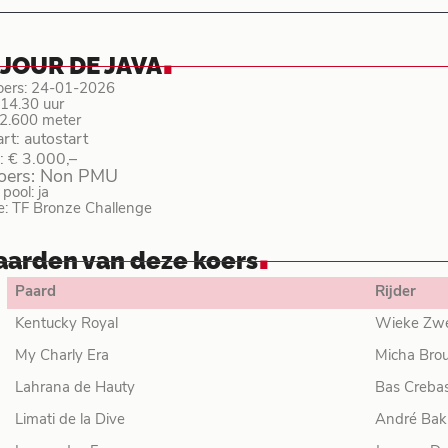
.
 JOUR DE JAVA
oers: 24-01-2026
: 14.30 uur
 2.600 meter
art: autostart
: € 3.000,–
koers: Non PMU
ool: ja
e: TF Bronze Challenge
.
aarden van deze koers
Paard
Rijder
Kentucky Royal
Wieke Zwe
My Charly Era
Micha Bro
Lahrana de Hauty
Bas Creba
Limati de la Dive
André Bak