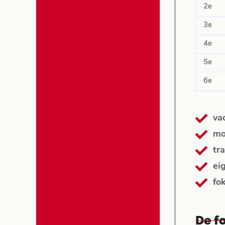
2e
3e
4e
5e
6e
va
mo
tra
ei
fo
De fo