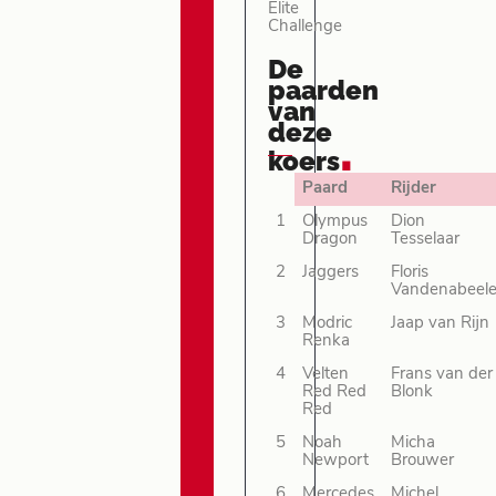
Elite
Challenge
De
paarden
van
deze
.
koers
Paard
Rijder
1
Olympus
Dion
Dragon
Tesselaar
2
Jaggers
Floris
Vandenabeel
3
Modric
Jaap van Rijn
Renka
4
Velten
Frans van der
Red Red
Blonk
Red
5
Noah
Micha
Newport
Brouwer
6
Mercedes
Michel