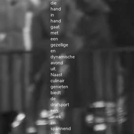
die
hand
in
hand
gaat
met
een
gezellige
en
dynamische
avond
uit.
Naast
culinair
genieten
biedt
de
drafsport
een
uniek
en
spannend