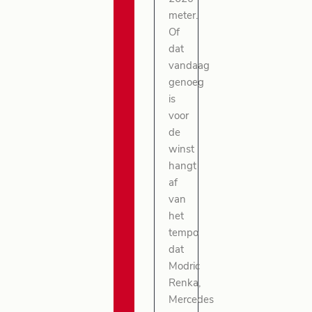
meter.
Of
dat
vandaag
genoeg
is
voor
de
winst
hangt
af
van
het
tempo
dat
Modric
Renka,
Mercedes