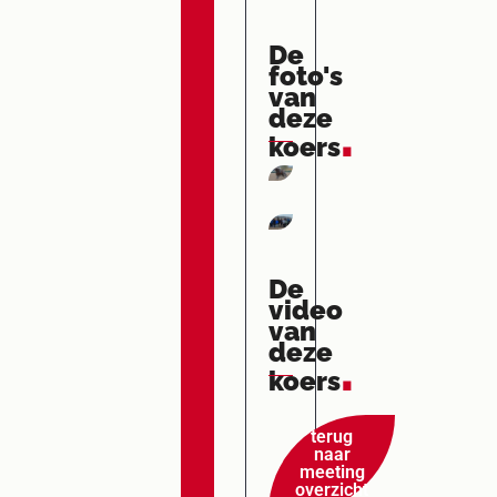
De
foto's
van
deze
.
koers
De
video
van
deze
.
koers
terug
naar
meeting
overzicht