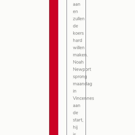
aan
en
zullen
de
koers
hard
willen
maken.
Noah
Newport
sprong
maandag
in
Vincennes
aan
de
start,
hij
is