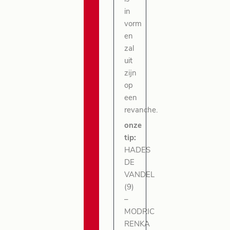
in
vorm
en
zal
uit
zijn
op
een
revanche.
onze
tip:
HADES
DE
VANDEL
(9)
–
MODRIC
RENKA