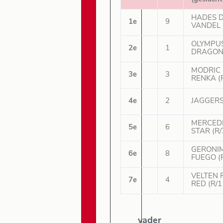
HADES 
1e
9
VANDEL 
OLYMPU
2e
1
DRAGON 
MODRIC
3e
3
RENKA (R
4e
2
JAGGERS 
MERCED
5e
6
STAR (R/
GERONI
6e
8
FUEGO (
VELTEN 
7e
4
RED (R/1
vader