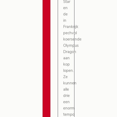
Star
en
de
in
Frankrijk
pechvol
koersende
Olympus
Dragon
aan
kop
lopen.
Ze
kunnen
alle
drie
een
enorm
tempo