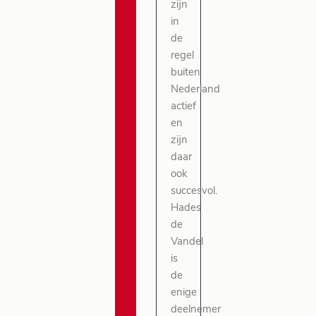
zijn
in
de
regel
buiten
Nederland
actief
en
zijn
daar
ook
succesvol.
Hades
de
Vandel
is
de
enige
deelnemer