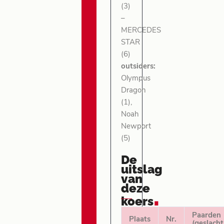
(3)
–
MERCEDES
STAR
(6)
outsiders:
Olympus
Dragon
(1),
Noah
Newport
(5)
De
uitslag
van
deze
.
koers
Paarden
Plaats
Nr.
(geslacht