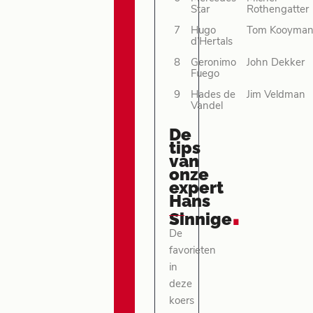
Star
Rothengatter
7
Hugo
Tom Kooyma
d’Hertals
8
Geronimo
John Dekker
Fuego
9
Hades de
Jim Veldman
Vandel
De
tips
van
onze
expert
Hans
.
Sinnige
De
favorieten
in
deze
koers