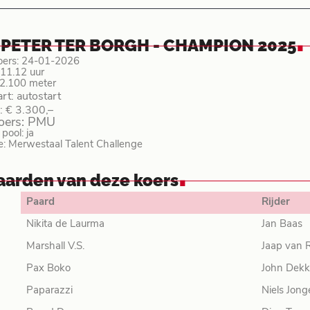
.
 PETER TER BORGH - CHAMPION 2025
oers: 24-01-2026
: 11.12 uur
 2.100 meter
art: autostart
: € 3.300,–
koers: PMU
ool: ja
e: Merwestaal Talent Challenge
.
aarden van deze koers
Paard
Rijder
Nikita de Laurma
Jan Baas
Marshall V.S.
Jaap van R
Pax Boko
John Dekk
Paparazzi
Niels Jong