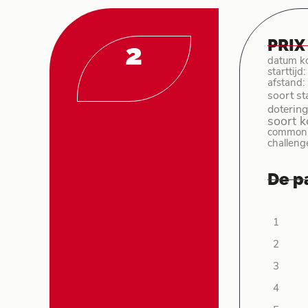
PRIX
2
datum k
starttijd
afstand:
soort st
dotering
soort 
common p
challeng
De p
1
2
3
4