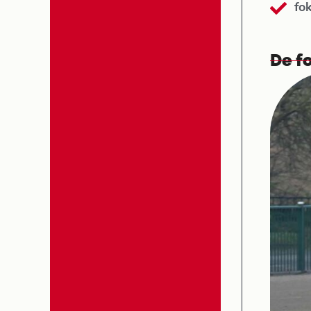
fo
De fo