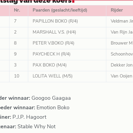
itslag van deze koers
Nr.
Paarden (geslacht/leeftijd)
Rijder
7
PAPILLON BOKO (R/4)
Veldman J
2
MARSHALL V.S. (H/4)
Van Rijn Ja
8
PETER V.BOKO (R/4)
Brouwer Mi
9
PAYCHECK H (R/4)
Schoonhov
3
PAX BOKO (M/4)
Dekker Jon
10
LOLITA WELL (M/5)
Van Ooijen
der winnaar:
Googoo Gaagaa
eder winnaar:
Emotion Boko
iner:
P.J.P. Hagoort
genaar:
Stable Why Not