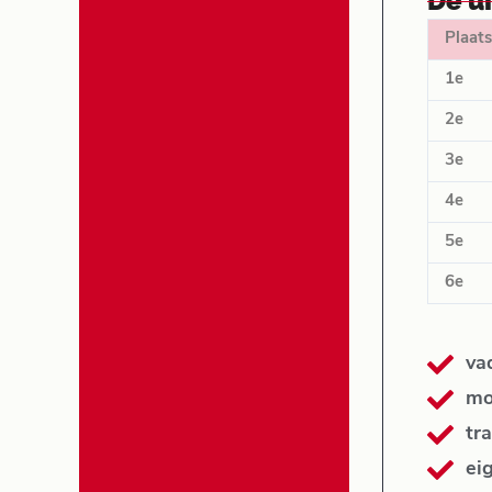
De u
Plaats
1e
2e
3e
4e
5e
6e
va
mo
tra
ei