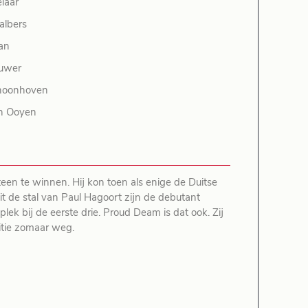
laar
albers
an
uwer
hoonhoven
an Ooyen
teen te winnen. Hij kon toen als enige de Duitse
t de stal van Paul Hagoort zijn de debutant
ek bij de eerste drie. Proud Deam is dat ook. Zij
itie zomaar weg.