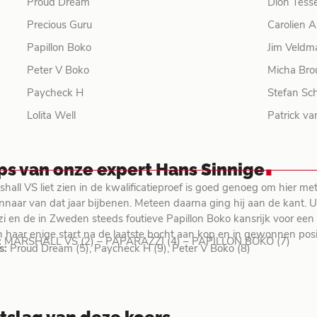
Proud Dream
Dion Tesse
Precious Guru
Carolien A
Papillon Boko
Jim Veldm
Peter V Boko
Micha Bro
Paycheck H
Stefan Sc
Lolita Well
Patrick v
.
ips van onze expert Hans Sinnige
hall VS liet zien in de kwalificatieproef is goed genoeg om hier me
naar van dat jaar bijbenen. Meteen daarna ging hij aan de kant. Ui
i en de in Zweden steeds foutieve Papillon Boko kansrijk voor een pl
n haar enige start na de laatste bocht aan kop en in gewonnen pos
:
MARSHALL VS (2) – PAPARAZZI (4) – PAPILLON BOKO (7)
s:
Proud Dream (5), Paycheck H (9), Peter V Boko (8)
.