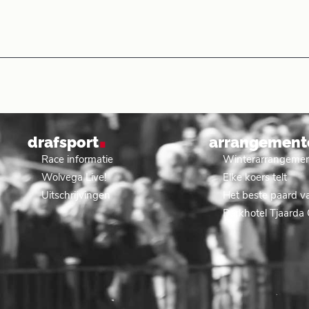
.
drafsport
arrangement
Race informatie
Winterarrangeme
Wolvega Live!
Elke koers telt
Uitschrijvingen
Het beste paard va
Parkhotel Tjaarda