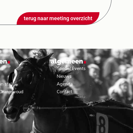
terug naar meeting overzicht
.
.
en
algemeen
nt
Special Events
Nieuws
n stal
Agenda
 Oranjewoud
Contact