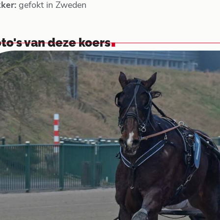
kker:
gefokt in Zweden
.
to's van deze koers