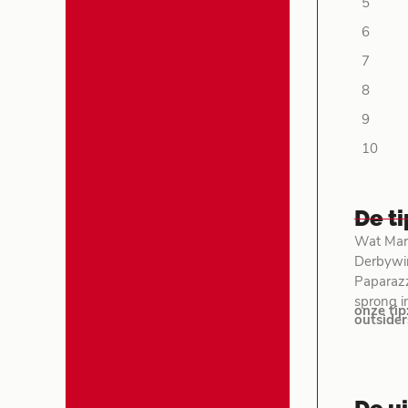
5
6
7
8
9
10
De t
Wat Mars
Derbywin
Paparazz
sprong i
onze tip
outsider