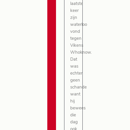
laatste
keer
zijn
waterloo
vond
tegen
Vikens
Whoknow.
Dat
was
echter
geen
schande
want
hij
bewees
die
dag
ook