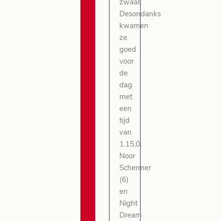
zwaar.
Desondanks
kwamen
ze
goed
voor
de
dag
met
een
tijd
van
1.15,0.
Noor
Schermer
(6)
en
Night
Dream