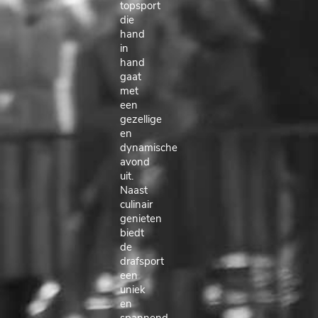
topsport
die
hand
in
hand
gaat
met
een
gezellige
en
dynamische
avond
uit.
Naast
culinair
genieten
biedt
de
drafsport
een
uniek
en