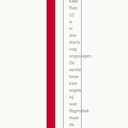
Killer
Rain
(2)
is
in
drie
starts
nog
ongeslagen.
De
eerste
twee
keer
oogde
hij
wat
flegmatiek
maar
de