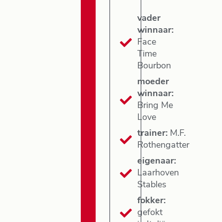
vader
winnaar:
Face
Time
Bourbon
moeder
winnaar:
Bring Me
Love
trainer:
M.F.
Rothengatter
eigenaar:
Laarhoven
Stables
fokker:
gefokt