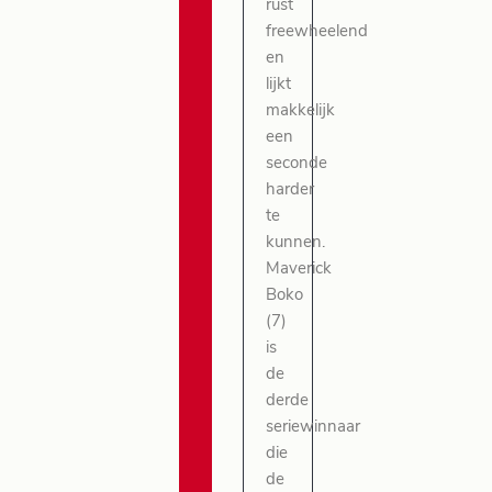
rust
freewheelend
en
lijkt
makkelijk
een
seconde
harder
te
kunnen.
Maverick
Boko
(7)
is
de
derde
seriewinnaar
die
de