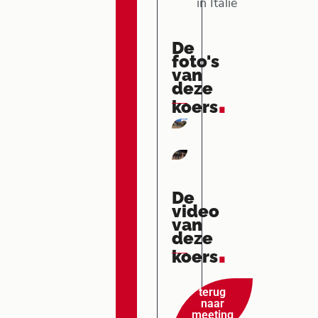
in Italië
De
foto's
van
deze
.
koers
De
video
van
deze
.
koers
terug
naar
meeting