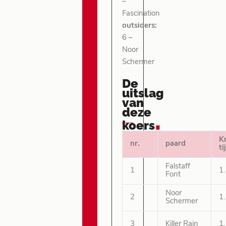
–
Fascination
outsiders:
6 –
Noor
Schermer
De
uitslag
van
deze
.
koers
K
nr.
paard
ti
Falstaff
1
1
Font
Noor
2
1
Schermer
3
Killer Rain
1