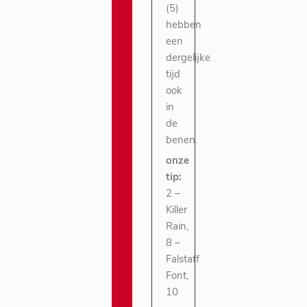
(5)
hebben
een
dergelijke
tijd
ook
in
de
benen.
onze
tip:
2 –
Killer
Rain,
8 –
Falstaff
Font,
10