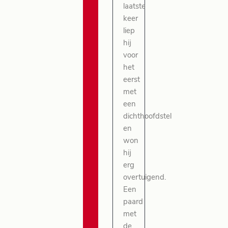
laatste
keer
liep
hij
voor
het
eerst
met
een
dichthoofdstel
en
won
hij
erg
overtuigend.
Een
paard
met
de