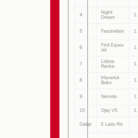
Night
4
1
Dream
5
Fascination
1
First Equos
6
1
Jet
Lisboa
7
1
Renka
Maverick
8
1
Boko
9
Nervolo
1
10
Ojay VS
1
Galop
E Lady Ris