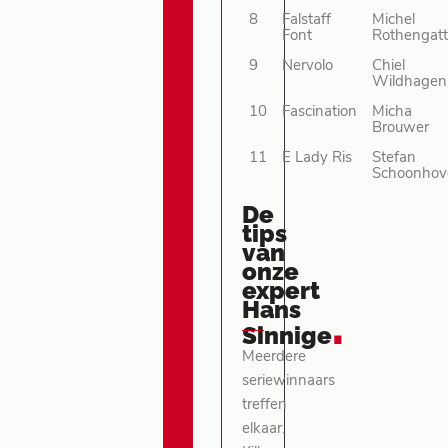
8
Falstaff
Michel
Font
Rothengatt
9
Nervolo
Chiel
Wildhagen
10
Fascination
Micha
Brouwer
11
E Lady Ris
Stefan
Schoonhov
De
tips
van
onze
expert
Hans
.
Sinnige
Meerdere
seriewinnaars
treffen
elkaar.