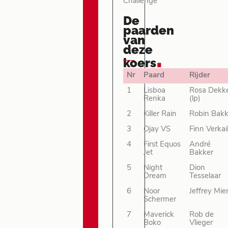
Challenge
De
paarden
van
deze
.
koers
Nr
Paard
Rijder
1
Lisboa
Rosa Dekk
Renka
(lp)
2
Killer Rain
Robin Bakk
3
Ojay VS
Finn Verkai
4
First Equos
André
Jet
Bakker
5
Night
Dion
Dream
Tesselaar
6
Noor
Jeffrey Mie
Schermer
7
Maverick
Rob de
Boko
Vlieger