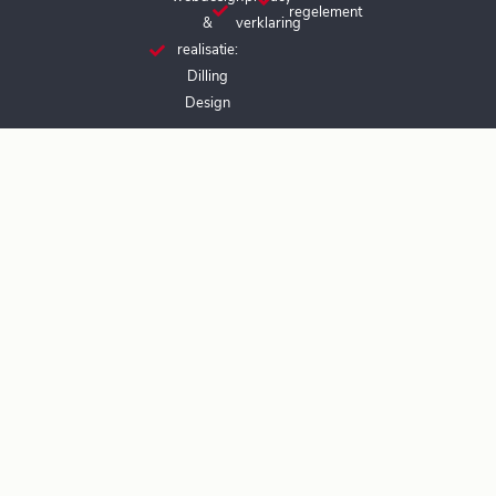
regelement
&
verklaring
realisatie:
Dilling
Design