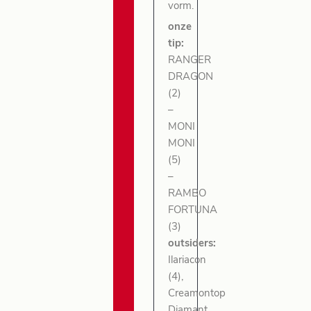
vorm.
onze
tip:
RANGER
DRAGON
(2)
–
MONI
MONI
(5)
–
RAMBO
FORTUNA
(3)
outsiders:
Ilariacon
(4),
Creamontop
Diamant