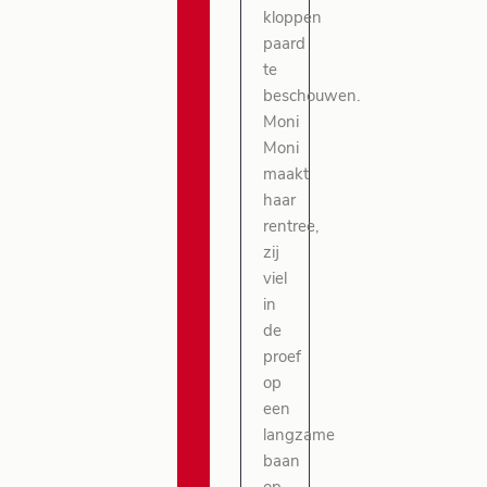
kloppen
paard
te
beschouwen.
Moni
Moni
maakt
haar
rentree,
zij
viel
in
de
proef
op
een
langzame
baan