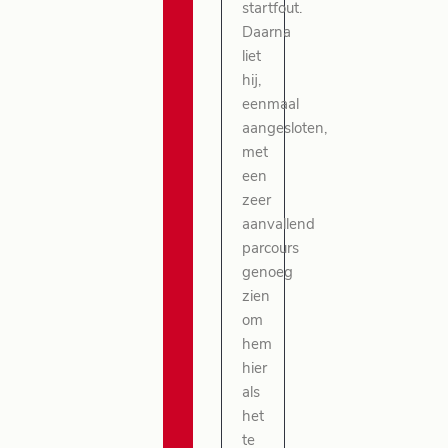
startfout.
Daarna
liet
hij,
eenmaal
aangesloten,
met
een
zeer
aanvallend
parcours
genoeg
zien
om
hem
hier
als
het
te