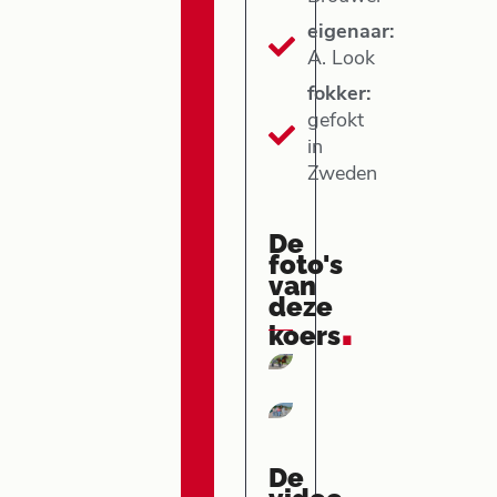
eigenaar:
A. Look
fokker:
gefokt
in
Zweden
De
foto's
van
deze
.
koers
De