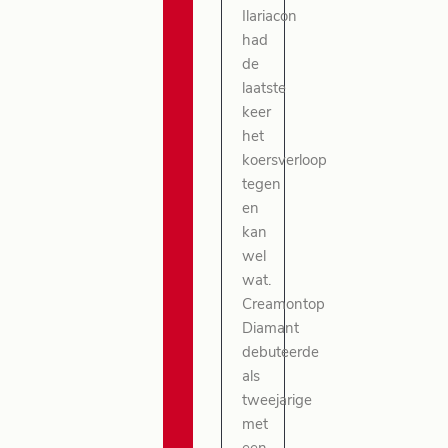
Ilariacon
had
de
laatste
keer
het
koersverloop
tegen
en
kan
wel
wat.
Creamontop
Diamant
debuteerde
als
tweejarige
met