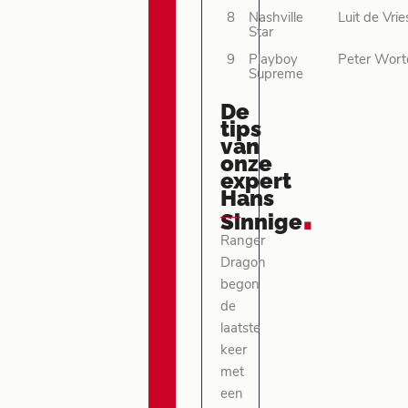
8
Nashville
Luit de Vrie
Star
9
Playboy
Peter Wort
Supreme
De
tips
van
onze
expert
Hans
.
Sinnige
Ranger
Dragon
begon
de
laatste
keer
met
een