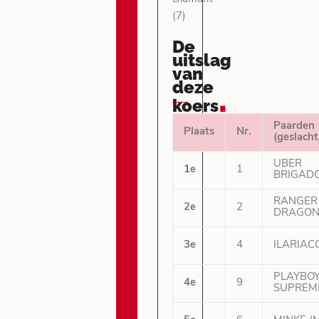
(7)
De
uitslag
van
deze
.
koers
Paarden
Plaats
Nr.
(geslacht
UBER
1e
1
BRIGADO
RANGER
2e
2
DRAGON 
3e
4
ILARIAC
PLAYBO
4e
9
SUPREME