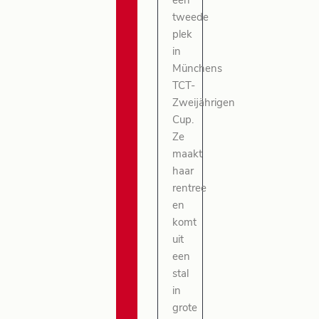
een
tweede
plek
in
Münchens
TCT-
Zweijährigen
Cup.
Ze
maakt
haar
rentree
en
komt
uit
een
stal
in
grote