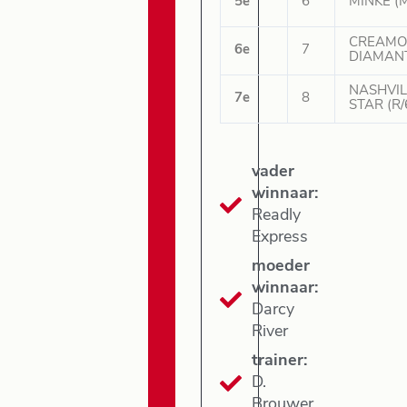
5e
6
MINKE (M
CREAMO
6e
7
DIAMANT
NASHVIL
7e
8
STAR (R/
vader
winnaar:
Readly
Express
moeder
winnaar:
Darcy
River
trainer:
D.
Brouwer