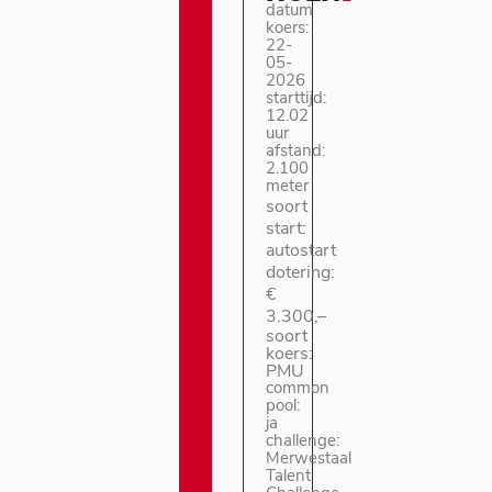
datum
koers:
22-
05-
2026
starttijd:
12.02
uur
afstand:
2.100
meter
soort
start:
autostart
dotering:
€
3.300,–
soort
koers:
PMU
common
pool:
ja
challenge:
Merwestaal
Talent