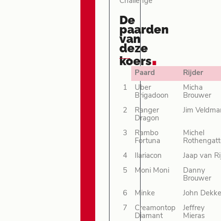
Challenge
De
paarden
van
deze
.
koers
Paard
Rijder
1
Uber
Micha
Brigadoon
Brouwer
2
Ranger
Jim Veldma
Dragon
3
Rambo
Michel
Fortuna
Rothengatt
4
Ilariacon
Jaap van Ri
5
Moni Moni
Danny
Brouwer
6
Minke
John Dekke
7
Creamontop
Jeffrey
Diamant
Mieras