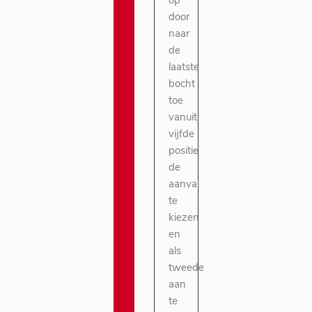
op
door
naar
de
laatste
bocht
toe
vanuit
vijfde
positie
de
aanval
te
kiezen
en
als
tweede
aan
te