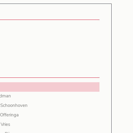
ldman
 Schoonhoven
 Offeringa
 Vries