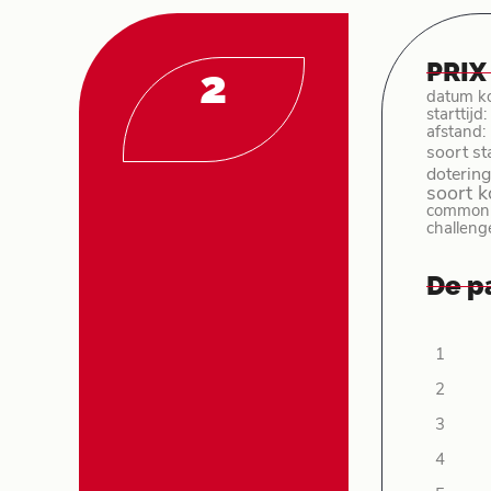
PRIX
2
datum k
starttijd
afstand:
soort st
dotering
soort 
common p
challeng
De p
1
2
3
4