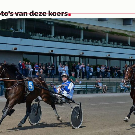
.
to's van deze koers