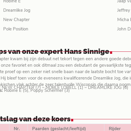
Robine E
Jaap v
Dreamlike Jog
Jeffrey
New Chapter
Micha 
Pole Position
John D
.
ips van onze expert Hans Sinnige
ter kwam bij zijn debuut net tekort tegen een andere goede debutan
onze favoriet en ook ditmaal zou een debutant de gevaarlijkste tege
tste proef op een zeker niet snelle baan naar de laatste bocht toe v
. Hij bleef toen voor de eveneens kwalificerende Dreamlike Jog, di
nkirchen vlak achter de zeer talentvolle Wisconsin die daarna nog
:
NEW CHAPTER (7) – NOBLE LOBELL (1) – DREAMLIKE JOG (6)
s:
Robine E (5), Poppy Schermer (3)
.
itslag van deze koers
Nr.
Paarden (geslacht/leeftijd)
Rijder