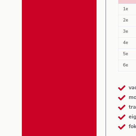
1e
2e
3e
4e
5e
6e
va
mo
tra
ei
fo