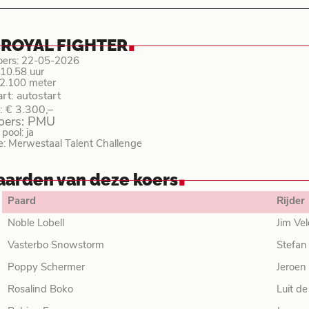
.
 ROYAL FIGHTER
oers: 22-05-2026
: 10.58 uur
 2.100 meter
art: autostart
: € 3.300,–
koers: PMU
ool: ja
e: Merwestaal Talent Challenge
.
aarden van deze koers
Paard
Rijder
Noble Lobell
Jim Ve
Vasterbo Snowstorm
Stefan
Poppy Schermer
Jeroen
Rosalind Boko
Luit de