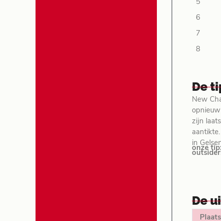
5
6
7
8
De t
New Chap
opnieuw 
zijn laa
aantikte
in Gelse
onze tip
outsider
De u
Plaats