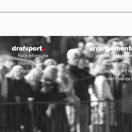
.
drafsport
arrangement
Race informatie
Winterarrangeme
Wolvega Live!
Elke koers telt
Uitschrijvingen
Het beste paard va
Parkhotel Tjaarda