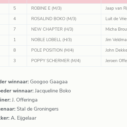
5
ROBINE E (M/3)
Jaap van Ri
4
ROSALIND BOKO (M/3)
Luit de Vrie
7
NEW CHAPTER (H/3)
Micha Bro
1
NOBLE LOBELL (H/3)
Jim Veldm
8
POLE POSITION (M/4)
John Dekke
3
POPPY SCHERMER (M/4)
Jeroen Offe
der winnaar:
Googoo Gaagaa
eder winnaar:
Jacqueline Boko
iner:
J. Offeringa
genaar:
Stal de Groningers
kker:
A. Eijgelaar