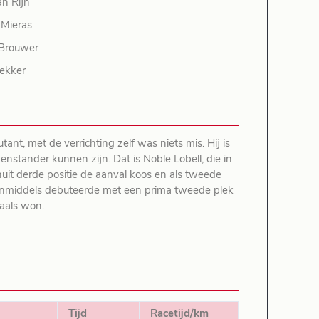
an Rijn
 Mieras
Brouwer
ekker
t, met de verrichting zelf was niets mis. Hij is
nstander kunnen zijn. Dat is Noble Lobell, die in
anuit derde positie de aanval koos en als tweede
e inmiddels debuteerde met een prima tweede plek
maals won.
Tijd
Racetijd/km