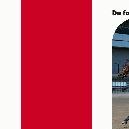
De fo