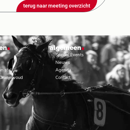
terug naar meeting overzicht
.
.
en
algemeen
nt
Special Events
Nieuws
n stal
Agenda
 Oranjewoud
Contact