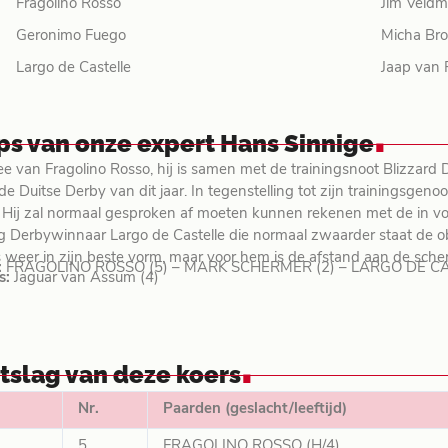
Fragolino Rosso
Jim Veld
Geronimo Fuego
Micha Br
Largo de Castelle
Jaap van 
.
ips van onze expert Hans Sinnige
ee van Fragolino Rosso, hij is samen met de trainingsnoot Blizzard 
de Duitse Derby van dit jaar. In tegenstelling tot zijn trainingsgenoo
 Hij zal normaal gesproken af moeten kunnen rekenen met de in v
g Derbywinnaar Largo de Castelle die normaal zwaarder staat de ob
 weer in zijn beste vorm, maar voor hem is de afstand aan de sche
:
FRAGOLINO ROSSO (5) – MARK SCHERMER (2) – LARGO DE CA
s:
Jaguar van Assum (4)
.
itslag van deze koers
Nr.
Paarden (geslacht/leeftijd)
5
FRAGOLINO ROSSO (H/4)