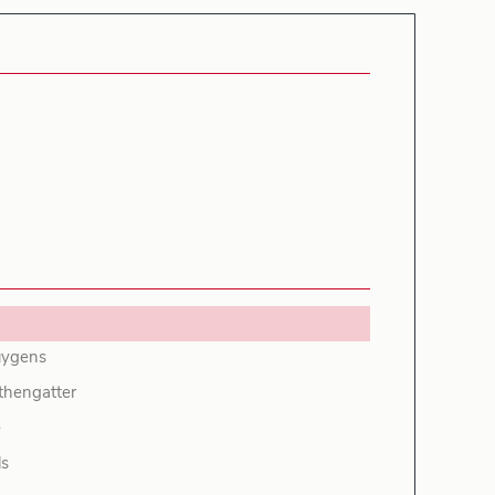
ygens
thengatter
e
ls