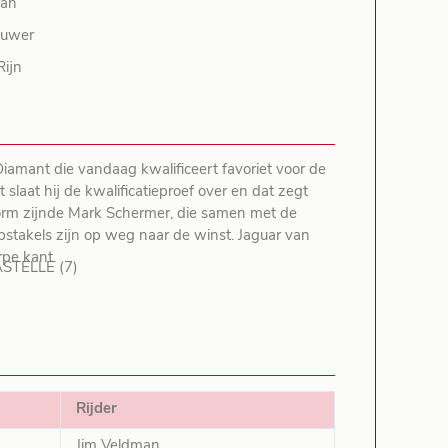
man
ouwer
Rijn
Diamant die vandaag kwalificeert favoriet voor de
t slaat hij de kwalificatieproef over en dat zegt
orm zijnde Mark Schermer, die samen met de
stakels zijn op weg naar de winst. Jaguar van
rpe kant.
STELLE (7)
Rijder
Jim Veldman