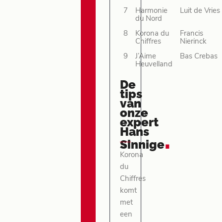
7
Harmonie
Luit de Vries
du Nord
8
Korona du
Francis
Chiffres
Nierinck
9
J’Aime
Bas Crebas
Heuvelland
De
tips
van
onze
expert
Hans
.
Sinnige
Korona
du
Chiffres
komt
met
een