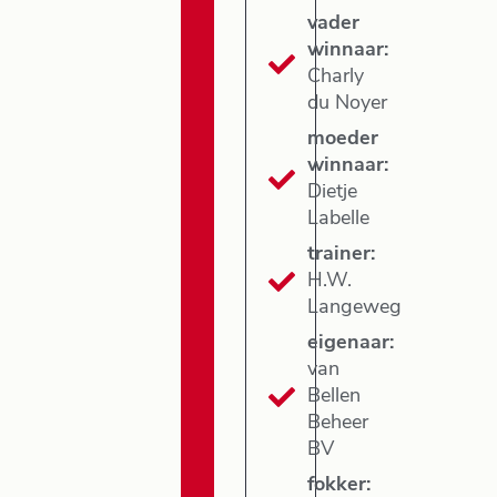
vader
winnaar:
Charly
du Noyer
moeder
winnaar:
Dietje
Labelle
trainer:
H.W.
Langeweg
eigenaar:
van
Bellen
Beheer
BV
fokker: