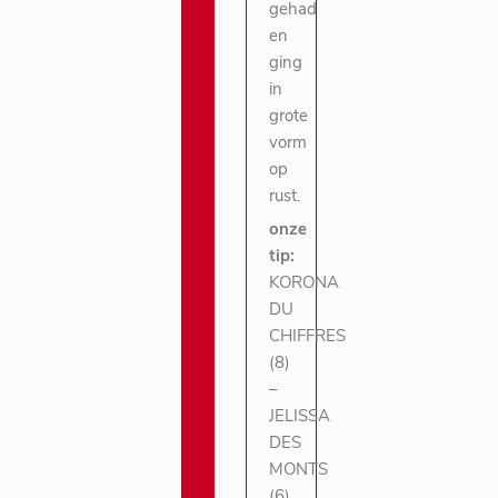
gehad
en
ging
in
grote
vorm
op
rust.
onze
tip:
KORONA
DU
CHIFFRES
(8)
–
JELISSA
DES
MONTS
(6)