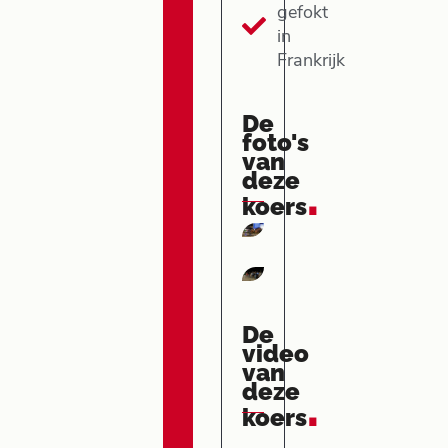
gefokt
in
Frankrijk
De
foto's
van
deze
.
koers
De
video
van
deze
.
koers