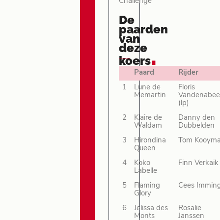
Challenge
De
paarden
van
deze
.
koers
Paard
Rijder
1
Lune de
Floris
Memartin
Vandenabee
(lp)
2
Klaire de
Danny den
Waldam
Dubbelden
3
Hirondina
Tom Kooym
Queen
4
Koko
Finn Verkaik
Labelle
5
Flaming
Cees Immin
Glory
6
Jelissa des
Rosalie
Monts
Janssen