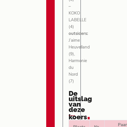
–
KOKO
LABELLE
(4)
outsiders:
J’aime
Heuvelland
(9),
Harmonie
du
Nord
(7)
De
uitslag
van
deze
.
koers
Paa