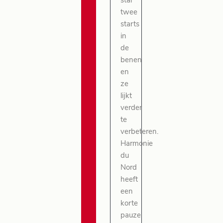
stal
twee
starts
in
de
benen
en
ze
lijkt
verder
te
verbeteren.
Harmonie
du
Nord
heeft
een
korte
pauze