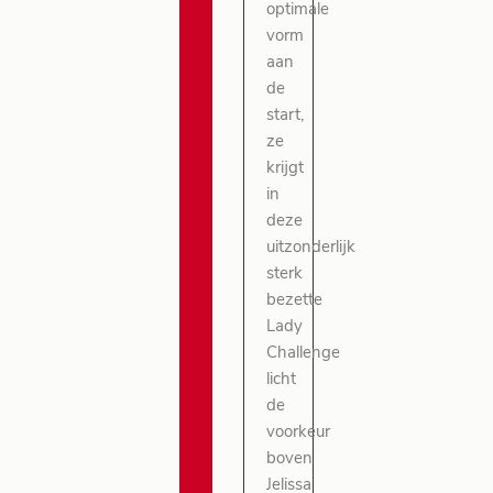
optimale
vorm
aan
de
start,
ze
krijgt
in
deze
uitzonderlijk
sterk
bezette
Lady
Challenge
licht
de
voorkeur
boven
Jelissa