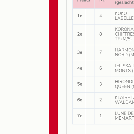
Plaats
Nr.
(geslacht
KOKO
1e
4
LABELLE 
KORONA
2e
8
CHIFFRE
TF (M/5)
HARMON
3e
7
NORD (M
JELISSA
4e
6
MONTS (
HIROND
5e
3
QUEEN (
KLAIRE 
6e
2
WALDAM
LUNE DE
7e
1
MEMARTI