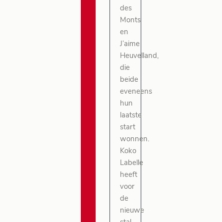
des
Monts
en
J’aime
Heuvelland,
die
beide
eveneens
hun
laatste
start
wonnen.
Koko
Labelle
heeft
voor
de
nieuwe