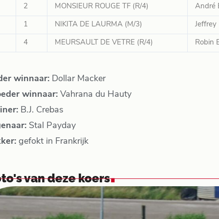
2
MONSIEUR ROUGE TF (R/4)
André 
1
NIKITA DE LAURMA (M/3)
Jeffrey
4
MEURSAULT DE VETRE (R/4)
Robin 
der winnaar:
Dollar Macker
eder winnaar:
Vahrana du Hauty
iner:
B.J. Crebas
genaar:
Stal Payday
kker:
gefokt in Frankrijk
.
to's van deze koers