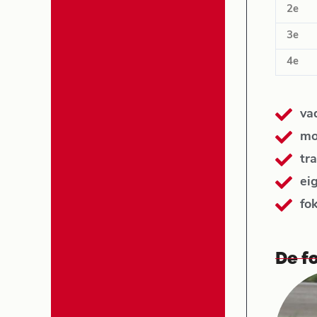
2e
3e
4e
va
mo
tra
ei
fo
De fo