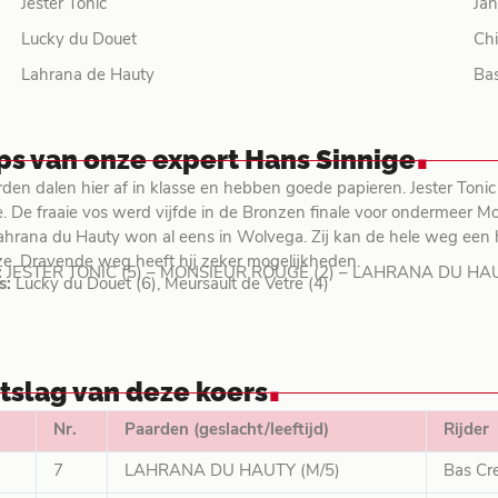
Jester Tonic
Jan
Lucky du Douet
Ch
Lahrana de Hauty
Ba
.
ips van onze expert Hans Sinnige
den dalen hier af in klasse en hebben goede papieren. Jester Tonic li
. De fraaie vos werd vijfde in de Bronzen finale voor ondermeer M
ahrana du Hauty won al eens in Wolvega. Zij kan de hele weg ee
e. Dravende weg heeft hij zeker mogelijkheden.
:
JESTER TONIC (5) – MONSIEUR ROUGE (2) – LAHRANA DU HAU
s:
Lucky du Douet (6), Meursault de Vetre (4)
.
itslag van deze koers
Nr.
Paarden (geslacht/leeftijd)
Rijder
7
LAHRANA DU HAUTY (M/5)
Bas Cr