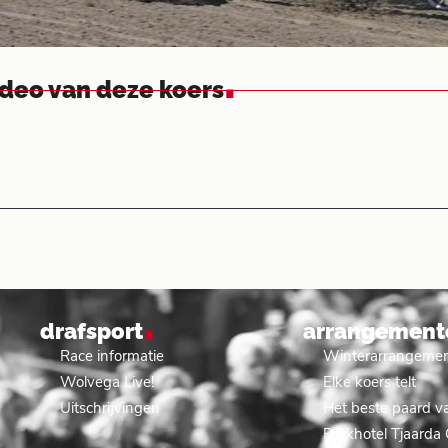
.
ideo van deze koers
.
drafsport
arrangement
Race informatie
Winterarrangeme
Wolvega Live!
Elke koers telt
Uitschrijvingen
Het beste paard va
Parkhotel Tjaarda