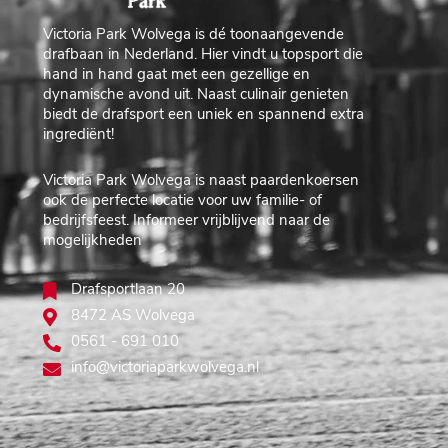
Victoria Park Wolvega is dé toonaangevende
drafbaan in Nederland. Hier vindt u topsport die
hand in hand gaat met een gezellige en
dynamische avond uit. Naast culinair genieten
biedt de drafsport een uniek en spannend extra
ingrediënt!
Victoria Park Wolvega is naast paardenkoersen
ook de perfecte locatie voor uw familie- of
bedrijfsfeest. Informeer vrijblijvend naar de
mogelijkheden
Drafsportlaan 20
8472 AS Wolvega
0561 - 691 010
info@victoriaparkwolvega.nl