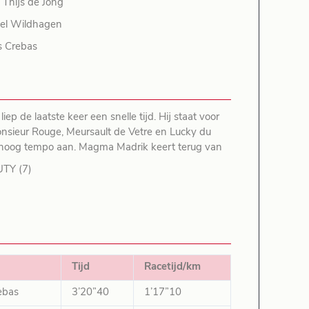
 Thijs de Jong
iel Wildhagen
s Crebas
ep de laatste keer een snelle tijd. Hij staat voor
onsieur Rouge, Meursault de Vetre en Lucky du
n hoog tempo aan. Magma Madrik keert terug van
TY (7)
Tijd
Racetijd/km
ebas
3’20”40
1’17”10