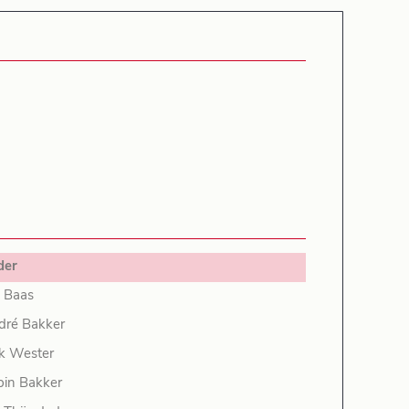
der
 Baas
dré Bakker
k Wester
bin Bakker