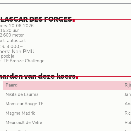
.
 LASCAR DES FORGES
oers: 20-06-2026
: 15.20 uur
 2.600 meter
art: autostart
: € 3.000,–
koers: Non PMU
ool: ja
e: TF Bronze Challenge
.
aarden van deze koers
Paard
Rij
Nikita de Laurma
Jan
Monsieur Rouge TF
An
Magma Madrik
Ric
Meursault de Vetre
Ro