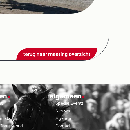
terug naar meeting overzicht
.
.
en
algemeen
nt
Special Events
Nieuws
n stal
Agenda
 Oranjewoud
Contact