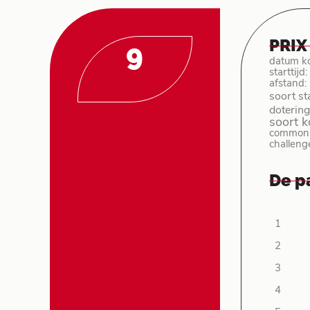
PRIX
9
datum k
starttijd
afstand:
soort st
dotering
soort 
common p
challeng
De p
1
2
3
4