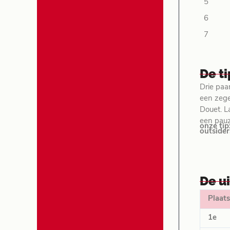
5
6
7
De t
Drie paar
een zege
Douet. L
een pauz
onze tip
outsider
De u
Plaats
1e