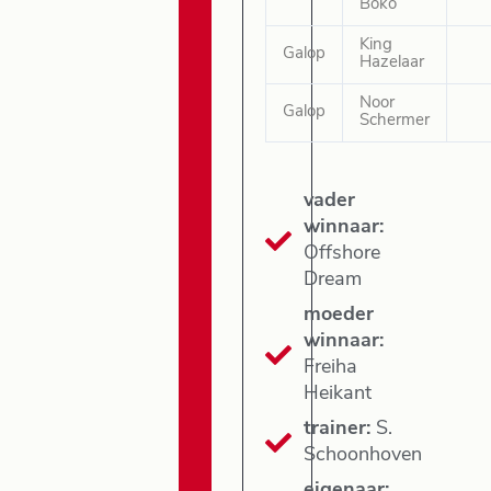
Boko
King
Galop
Hazelaar
Noor
Galop
Schermer
vader
winnaar:
Offshore
Dream
moeder
winnaar:
Freiha
Heikant
trainer:
S.
Schoonhoven
eigenaar: