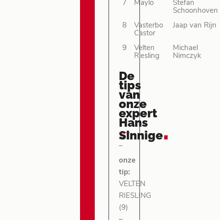
7
Maylo
Stefan
Schoonhoven
8
Vasterbo
Jaap van Rijn
Castor
9
Velten
Michael
Riesling
Nimczyk
De
tips
van
onze
expert
Hans
.
Sinnige
–
onze
tip:
VELTEN
RIESLING
(9)
–