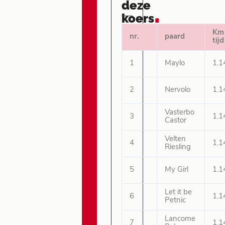
deze
.
koers
Km
nr.
paard
tijd
1
Maylo
1.1
2
Nervolo
1.1
Vasterbo
3
1.1
Castor
Velten
4
1.1
Riesling
5
My Girl
1.1
Let it be
6
1.1
Petnic
Lancome
7
1.1