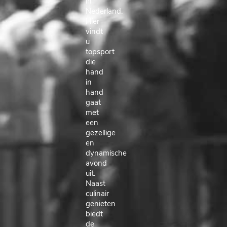
in
Nederland.
Hier
vindt
u
topsport
die
hand
in
hand
gaat
met
een
gezellige
en
dynamische
avond
uit.
Naast
culinair
genieten
biedt
de