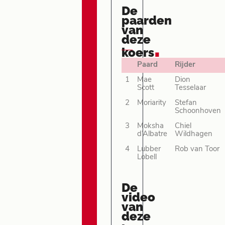
De
paarden
van
deze
.
koers
Paard
Rijder
1
Mae
Dion
Scott
Tesselaar
2
Moriarity
Stefan
Schoonhoven
3
Moksha
Chiel
d’Albatre
Wildhagen
4
Lubber
Rob van Toor
Lobell
De
video
van
deze