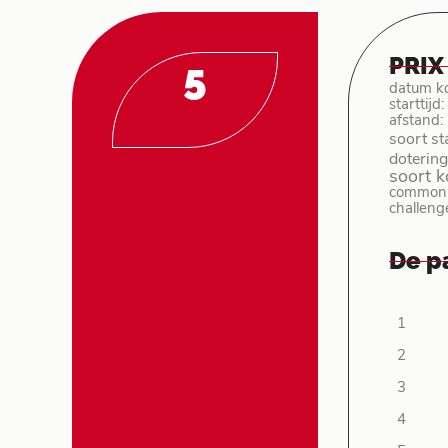
PRIX
5
datum k
starttijd
afstand:
soort st
dotering
soort 
common p
challeng
De p
1
2
3
4