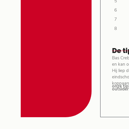
5
6
7
8
De t
Bas Creb
en kan o
Hij liep
eindschot
koppaard
onze tip
outsider