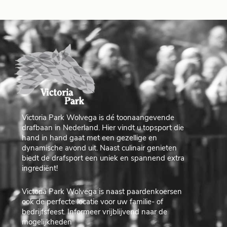
Victoria Park Wolvega is dé toonaangevende
drafbaan in Nederland. Hier vindt u topsport die
hand in hand gaat met een gezellige en
dynamische avond uit. Naast culinair genieten
biedt de drafsport een uniek en spannend extra
ingrediënt!
Victoria Park Wolvega is naast paardenkoersen
ook de perfecte locatie voor uw familie- of
bedrijfsfeest. Informeer vrijblijvend naar de
mogelijkheden