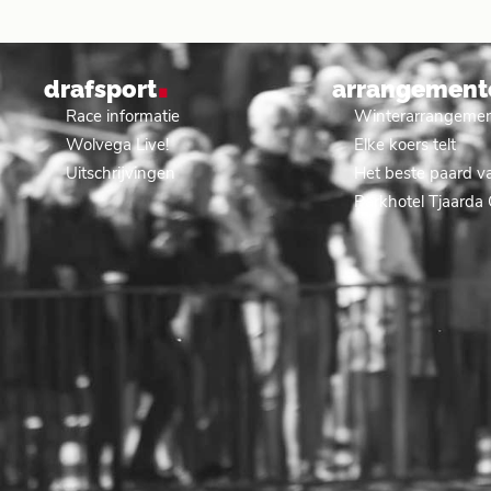
.
drafsport
arrangement
Race informatie
Winterarrangeme
Wolvega Live!
Elke koers telt
Uitschrijvingen
Het beste paard va
Parkhotel Tjaarda