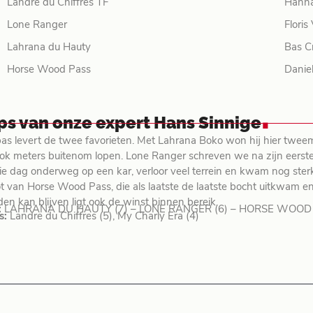
Landre du Chiffres TF
Hann
Lone Ranger
Flori
Lahrana du Hauty
Bas C
Horse Wood Pass
Danie
.
ips van onze expert Hans Sinnige
as levert de twee favorieten. Met Lahrana Boko won hij hier twee
ok meters buitenom lopen. Lone Ranger schreven we na zijn eerste 
 die dag onderweg op een kar, verloor veel terrein en kwam nog ster
 van Horse Wood Pass, die als laatste de laatste bocht uitkwam en na
en kan blijven ligt ook de winst binnen bereik.
:
LAHRANA DU HAUTY (7) – LONE RANGER (6) – HORSE WOOD 
s:
Landre du Chiffres (5), My Charly Era (4)