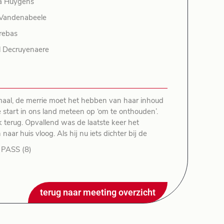
a Huygens
s Vandenabeele
rebas
l Decruyenaere
maal, de merrie moet het hebben van haar inhoud
start in ons land meteen op ‘om te onthouden’.
k terug. Opvallend was de laatste keer het
ar huis vloog. Als hij nu iets dichter bij de
PASS (8)
terug naar meeting overzicht