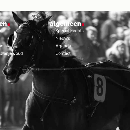
.
.
en
algemeen
nt
Special Events
Nieuws
n stal
Agenda
 Oranjewoud
Contact