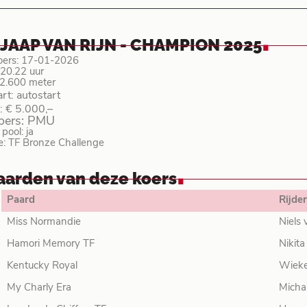
.
 JAAP VAN RIJN - CHAMPION 2025
oers: 17-01-2026
: 20.22 uur
 2.600 meter
art: autostart
: € 5.000,–
koers: PMU
ool: ja
e: TF Bronze Challenge
.
aarden van deze koers
Paard
Rijder
Miss Normandie
Niels 
Hamori Memory TF
Nikita
Kentucky Royal
Wieke
My Charly Era
Micha