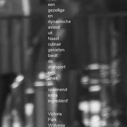
een
gezellige
en
dynamische
avond
uit.
Naast
culinair
genieten
biedt
de
drafsport
een
uniek
en
spannend
extra
ingrediënt!
Victoria
Park
Wolvega