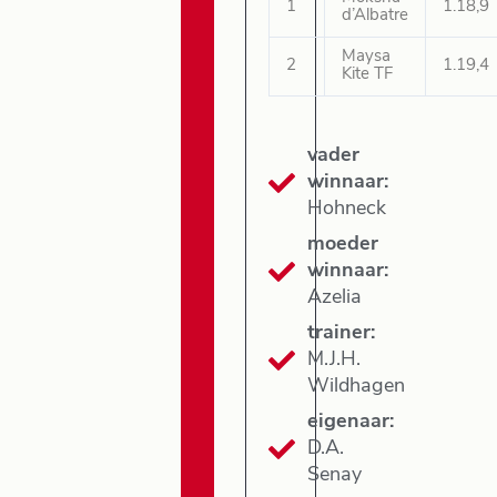
1
1.18,9
d’Albatre
Maysa
2
1.19,4
Kite TF
vader
winnaar:
Hohneck
moeder
winnaar:
Azelia
trainer:
M.J.H.
Wildhagen
eigenaar:
D.A.
Senay