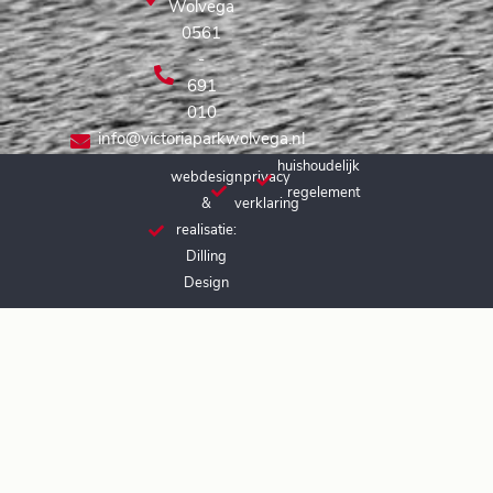
Wolvega
0561
-
691
010
info@victoriaparkwolvega.nl
huishoudelijk
webdesign
privacy
regelement
&
verklaring
realisatie:
Dilling
Design