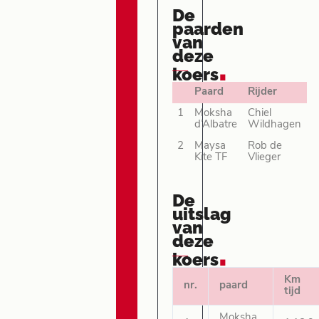
De
paarden
van
deze
.
koers
Paard
Rijder
1
Moksha
Chiel
d’Albatre
Wildhagen
2
Maysa
Rob de
Kite TF
Vlieger
De
uitslag
van
deze
.
koers
Km
nr.
paard
tijd
Moksha