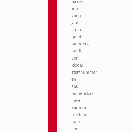
Saluki
liep
vorig
jaar
tegen
goede
paarden,
heeft
een
ideaal
startnummer
en
zou
binnendoor
mee
kunnen
trekken
naar
een