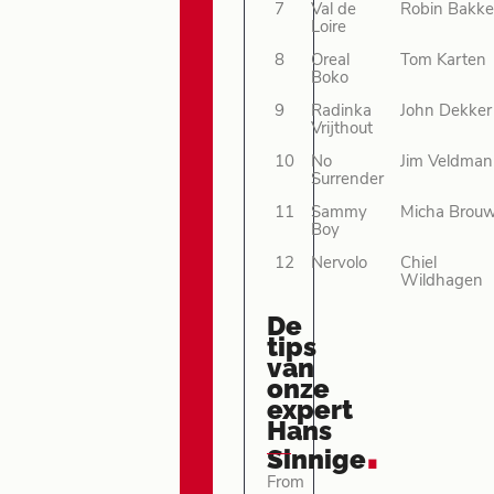
7
Val de
Robin Bakke
Loire
8
Oreal
Tom Karten
Boko
9
Radinka
John Dekker
Vrijthout
10
No
Jim Veldman
Surrender
11
Sammy
Micha Brou
Boy
12
Nervolo
Chiel
Wildhagen
De
tips
van
onze
expert
Hans
.
Sinnige
From