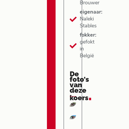
Brouwer
eigenaar:
Naleki
Stables
fokker:
gefokt
in
België
De
foto's
van
deze
.
koers