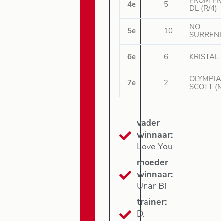
FROM FR
4e
5
DL (R/4)
NO
5e
10
SURREND
6e
6
KRISTAL 
OLYMPI
7e
2
SCOTT (M
vader
winnaar:
Love You
moeder
winnaar:
Unar Bi
trainer:
D.