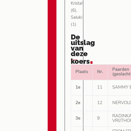
Kristal
(6),
Saluki
(1)
De
uitslag
van
deze
.
koers
Paarden
Plaats
Nr.
(geslacht
1e
11
SAMMY B
2e
12
NERVOLO
RADINK
3e
9
VRIJTHO