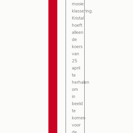
mooie
klassering.
Kristal
hoeft
alleen
de
koers
van
25
april
te
herhalen
om
in
beeld
te
komen
voor
de