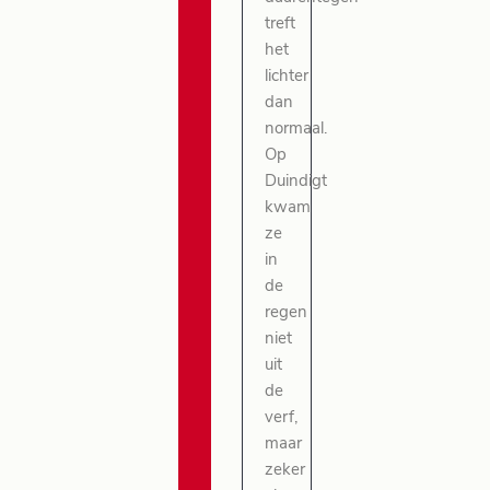
treft
het
lichter
dan
normaal.
Op
Duindigt
kwam
ze
in
de
regen
niet
uit
de
verf,
maar
zeker