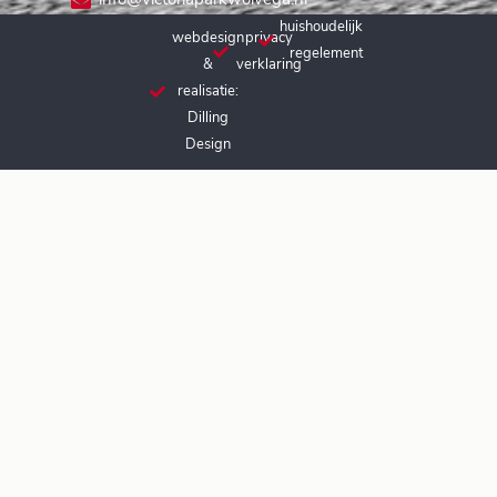
info@victoriaparkwolvega.nl
huishoudelijk
webdesign
privacy
regelement
&
verklaring
realisatie:
Dilling
Design