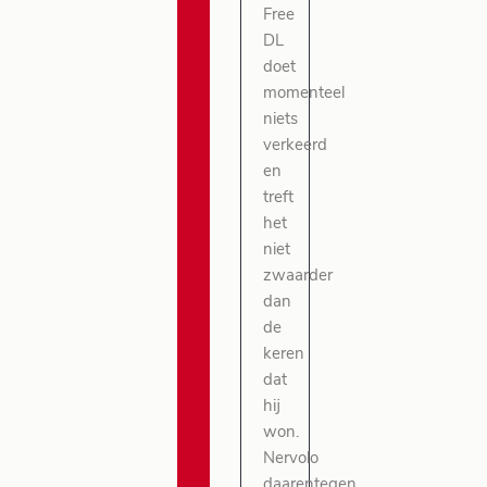
Free
DL
doet
momenteel
niets
verkeerd
en
treft
het
niet
zwaarder
dan
de
keren
dat
hij
won.
Nervolo
daarentegen