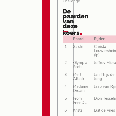
Challenge
De
paarden
van
deze
.
koers
Paard
Rijder
1
Saluki
Christa
Louwershei
(lp)
2
Olympia
Jeffrey Mier
Scott
3
Mert
Jan Thijs de
Attack
Jong
4
Madame
Jaap van Rij
Dream
5
From
Dion Tessela
Free DL
6
Kristal
Luit de Vries