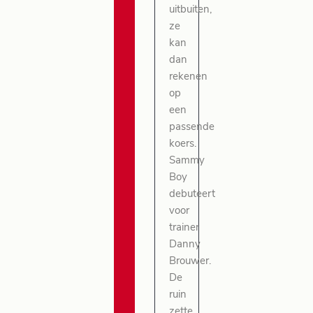
uitbuiten,
ze
kan
dan
rekenen
op
een
passende
koers.
Sammy
Boy
debuteert
voor
trainer
Danny
Brouwer.
De
ruin
zette