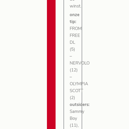
winst.
onze
tip:
FROM
FREE
DL
(5)
–
NERVOLO
(12)
–
OLYMPIA
SCOTT
(2)
outsiders:
Sammy
Boy
(11),