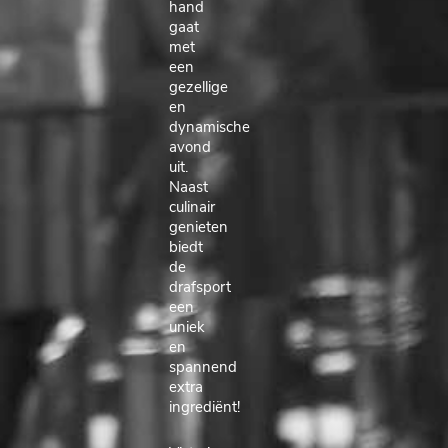
hand
gaat
met
een
gezellige
en
dynamische
avond
uit.
Naast
culinair
genieten
biedt
de
drafsport
een
uniek
en
spannend
extra
ingrediënt!