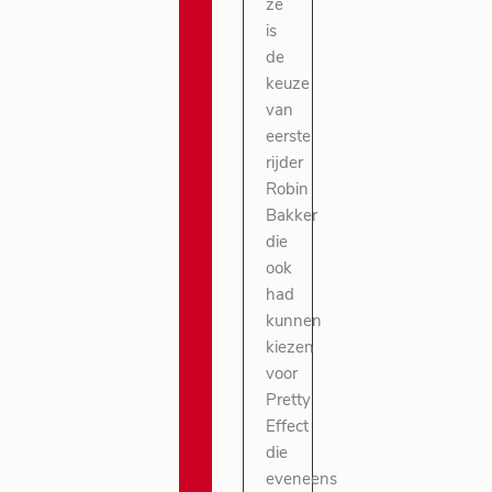
ze
is
de
keuze
van
eerste
rijder
Robin
Bakker
die
ook
had
kunnen
kiezen
voor
Pretty
Effect
die
eveneens