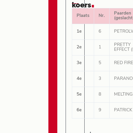
.
koers
Paarden
Plaats
Nr.
(geslacht
1e
6
PETROLW
PRETTY
2e
1
EFFECT (
3e
5
RED FIRE
4e
3
PARANOI
5e
8
MELTING 
6e
9
PATRICK 