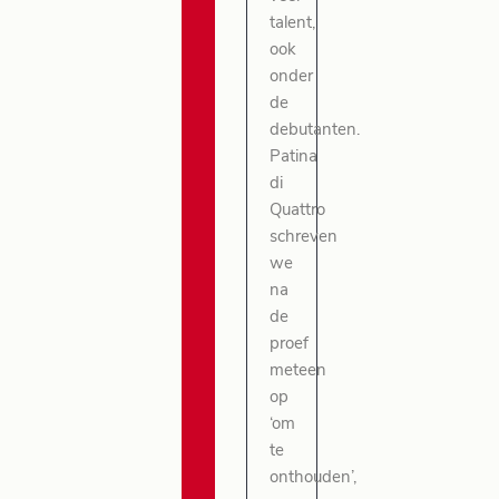
talent,
ook
onder
de
debutanten.
Patina
di
Quattro
schreven
we
na
de
proef
meteen
op
‘om
te
onthouden’,