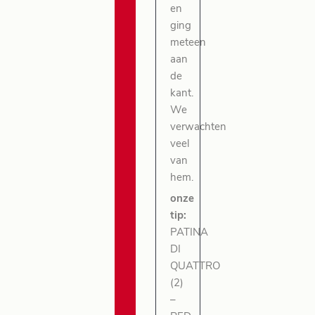
en
ging
meteen
aan
de
kant.
We
verwachten
veel
van
hem.
onze
tip:
PATINA
DI
QUATTRO
(2)
–