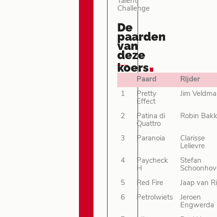
Talent
Challenge
De
paarden
van
deze
.
koers
Paard
Rijder
1
Pretty
Jim Veldm
Effect
2
Patina di
Robin Bakk
Quattro
3
Paranoia
Clarisse
Lelievre
4
Paycheck
Stefan
H
Schoonhov
5
Red Fire
Jaap van Ri
6
Petrolwiets
Jeroen
Engwerda