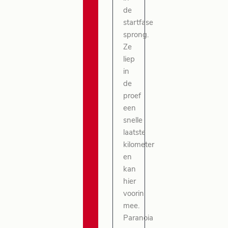
de
startfase
sprong.
Ze
liep
in
de
proef
een
snelle
laatste
kilometer
en
kan
hier
voorin
mee.
Paranoia