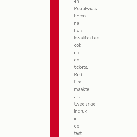
en
Petrolwiets
horen
na
hun
kwalificaties
ook
op
de
tickets.
Red
Fire
maakte
als
tweejarige
indruk
in
de
test