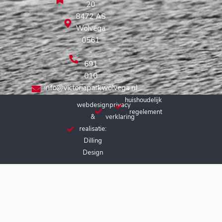
20
8472 AS
Wolvega
0561
-
691
010
info@victoriaparkwolvega.nl
huishoudelijk
webdesign
privacy
regelement
&
verklaring
realisatie:
Dilling
Design