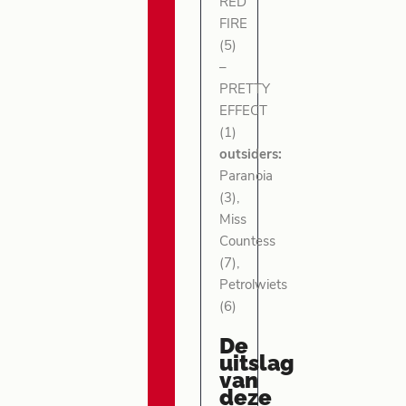
RED
FIRE
(5)
–
PRETTY
EFFECT
(1)
outsiders:
Paranoia
(3),
Miss
Countess
(7),
Petrolwiets
(6)
De
uitslag
van
deze