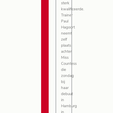
sterk
kwalificeerde.
Trainer
Paul
Hagoort
neemt
zelf
plaats
achter
Miss
Countess
die
zondag
bij
haar
debuut
in
Hamburg
in