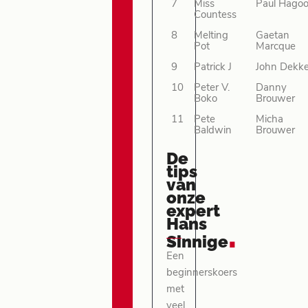
7
Miss
Paul Hagoo
Countess
8
Melting
Gaetan
Pot
Marcque
9
Patrick J
John Dekke
10
Peter V.
Danny
Boko
Brouwer
11
Pete
Micha
Baldwin
Brouwer
De
tips
van
onze
expert
Hans
.
Sinnige
Een
beginnerskoers
met
veel