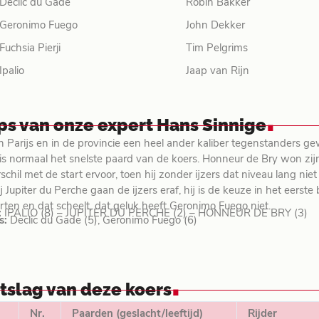
Declic du Gade
Robin Bakker
Geronimo Fuego
John Dekker
Fuchsia Pierji
Tim Pelgrims
Ipalio
Jaap van Rijn
.
ips van onze expert Hans Sinnige
 in Parijs en in de provincie een heel ander kaliber tegenstanders g
 is normaal het snelste paard van de koers. Honneur de Bry won zijn
schil met de start ervoor, toen hij zonder ijzers dat niveau lang ni
j Jupiter du Perche gaan de ijzers eraf, hij is de keuze in het eers
rten en dat scheelt, dat geluk heeft Geronimo Fuego niet.
:
IPALIO (8) – JUPITER DU PERCHE (2) – HONNEUR DE BRY (3)
s:
Declic du Gade (5), Geronimo Fuego (6)
.
itslag van deze koers
Nr.
Paarden (geslacht/leeftijd)
Rijder