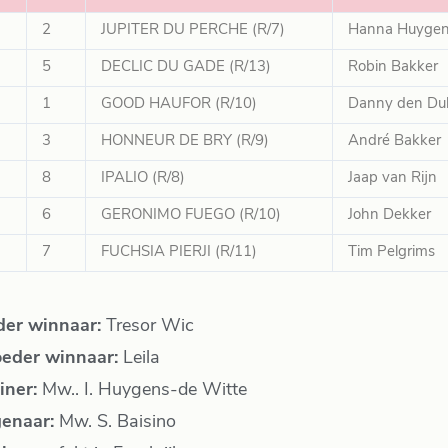
2
JUPITER DU PERCHE (R/7)
Hanna Huyge
5
DECLIC DU GADE (R/13)
Robin Bakker
1
GOOD HAUFOR (R/10)
Danny den Du
3
HONNEUR DE BRY (R/9)
André Bakker
8
IPALIO (R/8)
Jaap van Rijn
6
GERONIMO FUEGO (R/10)
John Dekker
7
FUCHSIA PIERJI (R/11)
Tim Pelgrims
der winnaar:
Tresor Wic
eder winnaar:
Leila
iner:
Mw.. I. Huygens-de Witte
genaar:
Mw. S. Baisino