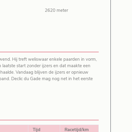
2620 meter
ewend. Hij treft weliswaar enkele paarden in vorm,
 laatste start zonder ijzers en dat maakte een
et haalde. Vandaag blijven de ijzers er opnieuw
te band. Declic du Gade mag nog net in het eerste
Tijd
Racetijd/km