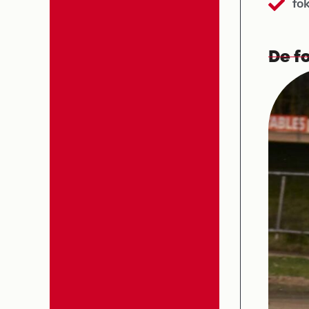
fo
De fo