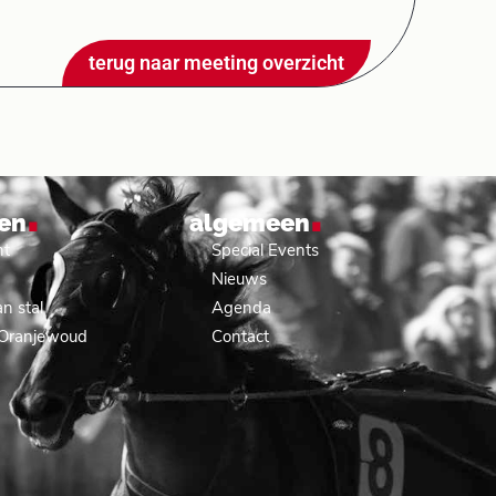
terug naar meeting overzicht
.
.
en
algemeen
nt
Special Events
Nieuws
n stal
Agenda
 Oranjewoud
Contact