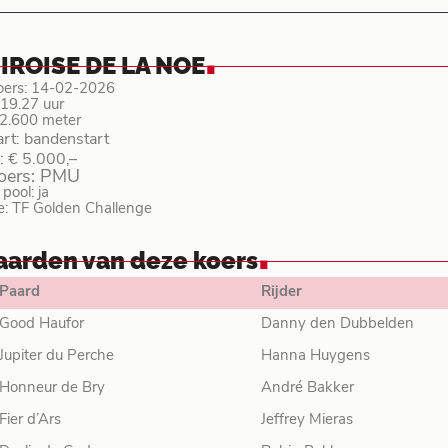
.
 IROISE DE LA NOE
oers: 14-02-2026
: 19.27 uur
 2.600 meter
art: bandenstart
: € 5.000,–
koers: PMU
ool: ja
e: TF Golden Challenge
.
aarden van deze koers
Paard
Rijder
Good Haufor
Danny den Dubbelden
Jupiter du Perche
Hanna Huygens
Honneur de Bry
André Bakker
Fier d’Ars
Jeffrey Mieras