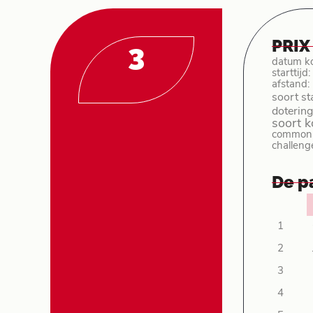
PRIX
3
datum k
starttijd
afstand:
soort st
dotering
soort 
common p
challeng
De p
1
2
3
4