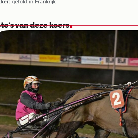
kker:
gefokt in Frankrijk
.
to's van deze koers