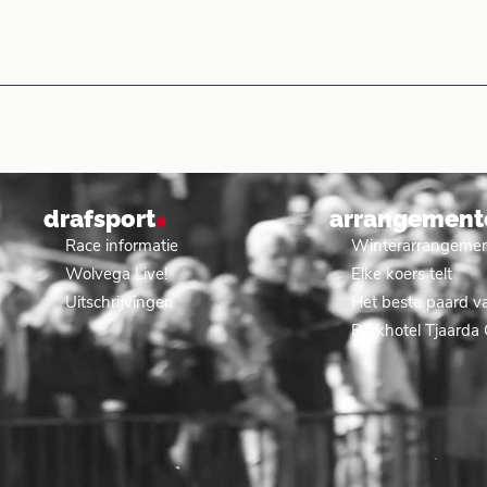
.
drafsport
arrangement
Race informatie
Winterarrangeme
Wolvega Live!
Elke koers telt
Uitschrijvingen
Het beste paard va
Parkhotel Tjaarda