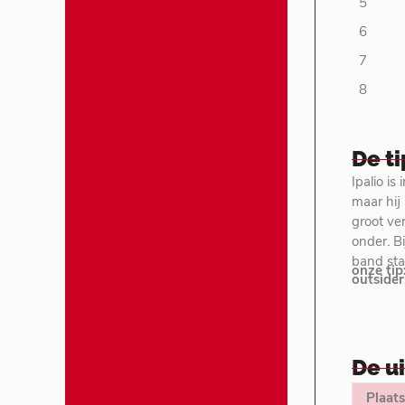
5
6
7
8
De t
Ipalio is
maar hij
groot ver
onder. Bi
band sta
onze tip
outsider
De u
Plaats