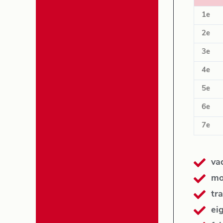
1e
2e
3e
4e
5e
6e
7e
va
mo
tra
ei