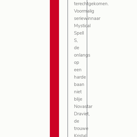
terechtgekomen.
Voormalig
seriewinnaar
Mystical
Spell
S,
de
onlangs
op
een
harde
baan
niet
blije
Novastar
Draviet,
de
trouwe
Kristal,