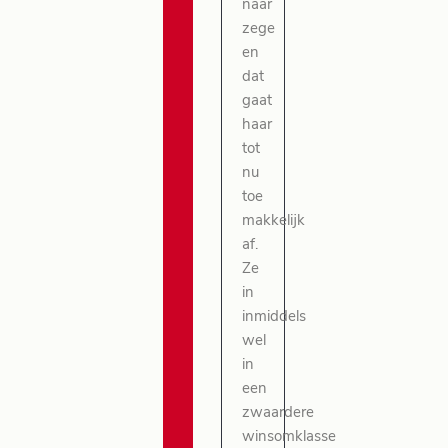
naar
zege
en
dat
gaat
haar
tot
nu
toe
makkelijk
af.
Ze
in
inmiddels
wel
in
een
zwaardere
winsomklasse