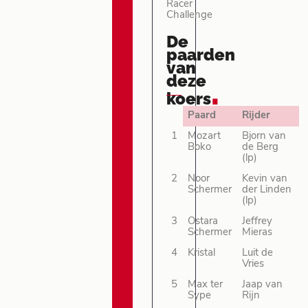
Racer
Challenge
De
paarden
van
deze
.
koers
Paard
Rijder
1
Mozart
Bjorn van
Boko
de Berg
(lp)
2
Noor
Kevin van
Schermer
der Linden
(lp)
3
Ostara
Jeffrey
Schermer
Mieras
4
Kristal
Luit de
Vries
5
Max ter
Jaap van
Sype
Rijn