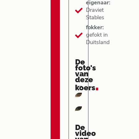
eigenaar:
Draviet
Stables
fokker:
gefokt in
Duitsland
De
foto's
van
deze
.
koers
De
video