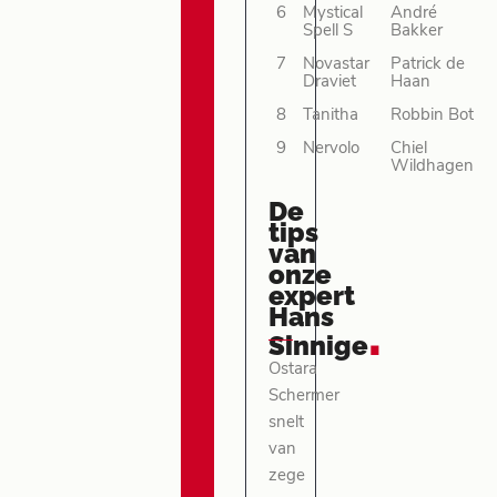
6
Mystical
André
Spell S
Bakker
7
Novastar
Patrick de
Draviet
Haan
8
Tanitha
Robbin Bot
9
Nervolo
Chiel
Wildhagen
De
tips
van
onze
expert
Hans
.
Sinnige
Ostara
Schermer
snelt
van
zege