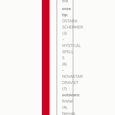
trof.
onze
tip:
OSTARA
SCHERMER
(3)
–
MYSTICAL
SPELL
S
(6)
–
NOVASTAR
DRAVIET
(7)
outsiders:
Kristal
(4),
Nervolo