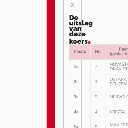
(9)
De
uitslag
van
deze
.
koers
Paa
Plaats
Nr.
(geslacht
NOVAST
1e
7
DRAVIET 
OSTARA
2e
3
SCHERME
3e
9
NERVOLO
4e
4
KRISTAL 
MAX TE
5e
5