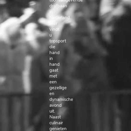
toonaangevende
drafbaan
in
Nederland.
Hier
vindt
u
topsport
die
hand
in
hand
gaat
met
een
gezellige
en
dynamische
avond
uit.
Naast
culinair
genieten