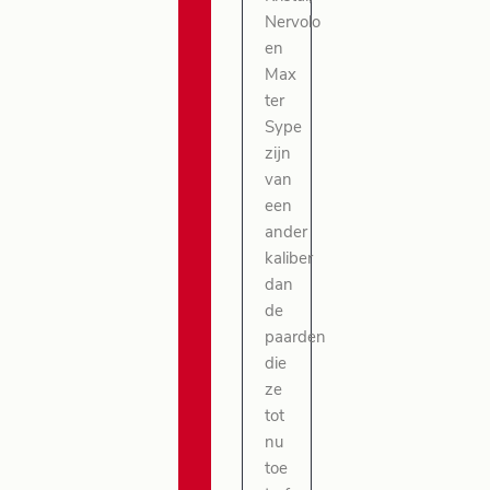
Nervolo
en
Max
ter
Sype
zijn
van
een
ander
kaliber
dan
de
paarden
die
ze
tot
nu
toe