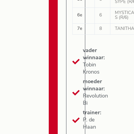
SYPE (R/
MYSTICA
6e
6
S (R/6)
7e
8
TANITHA
vader
winnaar:
Tobin
Kronos
moeder
winnaar:
Revolution
Bi
trainer:
P. de
Haan