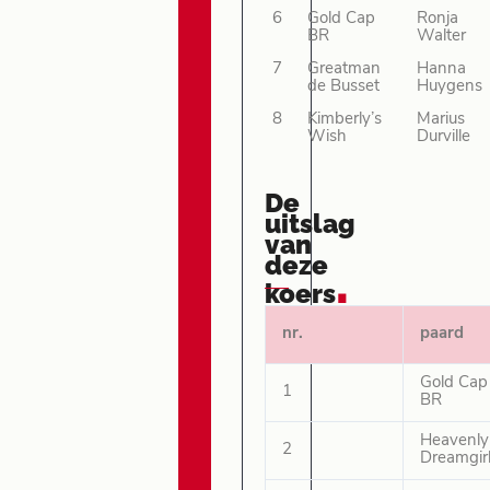
6
Gold Cap
Ronja
BR
Walter
7
Greatman
Hanna
de Busset
Huygens
8
Kimberly’s
Marius
Wish
Durville
De
uitslag
van
deze
.
koers
nr.
paard
Gold Cap
1
BR
Heavenly
2
Dreamgir