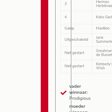
Hermes
3
Herblinai
4
Koko Sac
Galop
Marillion
Jank
Uitgeschakeld
Summerl
Greatma
Niet gestart
de Busse
Kimberly’
Niet gestart
Wish
vader
winnaar:
Prodigious
moeder