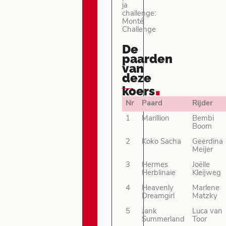
ja
challenge:
Monté
Challenge
De
paarden
van
deze
.
koers
Nr
Paard
Rijder
1
Marillion
Bembi
Boom
2
Koko Sacha
Geerdina
Meijer
3
Hermes
Joëlle
Herblinaie
Kleijweg
4
Heavenly
Marlene
Dreamgirl
Matzky
5
Jank
Luca van
Summerland
Toor