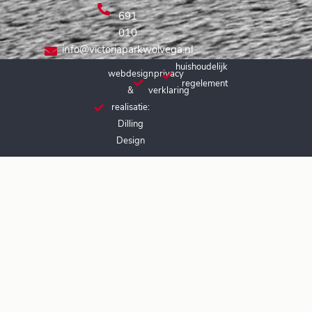
-
691
010
info@victoriaparkwolvega.nl
huishoudelijk
webdesign
privacy
regelement
&
verklaring
realisatie:
Dilling
Design