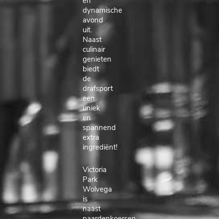
en
dynamische
avond
uit.
Naast
culinair
genieten
biedt
de
drafsport
een
uniek
en
spannend
extra
ingrediënt!
Victoria
Park
Wolvega
is
naast