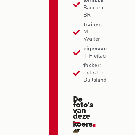
winnaar:
Baccara
BR
trainer:
M.
Walter
eigenaar:
T. Freitag
fokker:
gefokt in
Duitsland
De
foto's
van
deze
.
koers