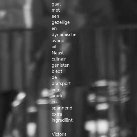
gaat
met
een
gezellige
en
dynamische
avond
uit.
Naast
culinair
genieten
biedt
de
drafsport
een
uniek
en
spannend
extra
ingrediënt!
Victoria