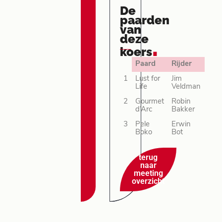
De
paarden
van
deze
.
koers
Paard
Rijder
1
Lust for
Jim
Life
Veldman
2
Gourmet
Robin
d’Arc
Bakker
3
Pele
Erwin
Boko
Bot
terug
naar
meeting
overzicht