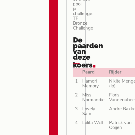
pool:
ja
challenge:
TF
Bronze
Challenge
De
paarden
van
deze
.
koers
Paard
Rijder
1
Hamori
Nikita Meng
Memory
(lp)
2
Miss
Floris
Normandie
Vandenabee
3
Lovely
Andre Bakke
Sam
4
Lolita Well
Patrick van
Ooijen