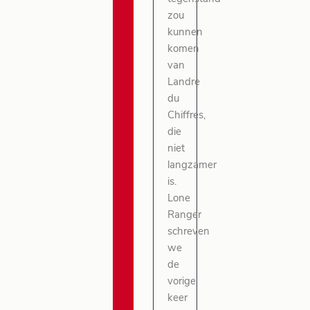
zou
kunnen
komen
van
Landre
du
Chiffres,
die
niet
langzamer
is.
Lone
Ranger
schreven
we
de
vorige
keer