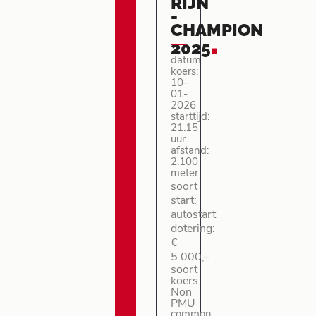
RIJN
-
CHAMPION
.
2025
datum
koers:
10-
01-
2026
starttijd:
21.15
uur
afstand:
2.100
meter
soort
start:
autostart
dotering:
€
5.000,–
soort
koers:
Non
PMU
common