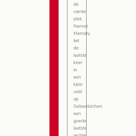
de
vierde
plek.
Namori
Memory
liet
de
laatste
keer
in
een
klein
veld
op
Gelsenkirchen
een
goede
laatste
rechte