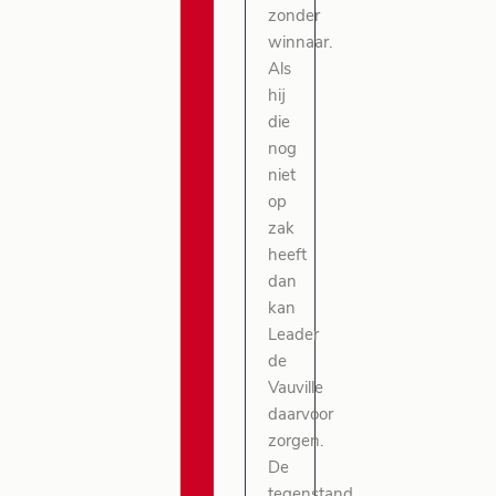
zonder
winnaar.
Als
hij
die
nog
niet
op
zak
heeft
dan
kan
Leader
de
Vauville
daarvoor
zorgen.
De
tegenstand