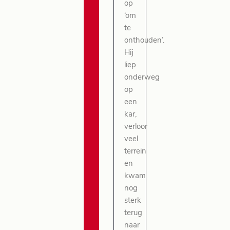
op
‘om
te
onthouden’.
Hij
liep
onderweg
op
een
kar,
verloor
veel
terrein
en
kwam
nog
sterk
terug
naar