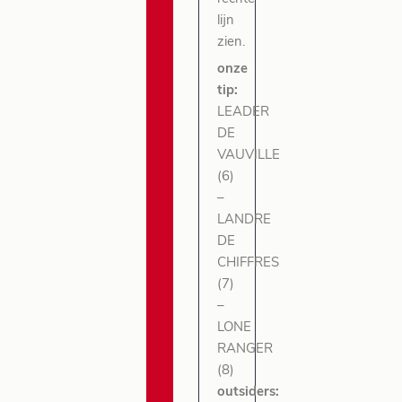
lijn
zien.
onze
tip:
LEADER
DE
VAUVILLE
(6)
–
LANDRE
DE
CHIFFRES
(7)
–
LONE
RANGER
(8)
outsiders: