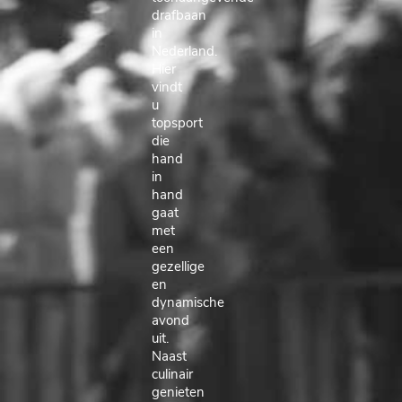
drafbaan
in
Nederland.
Hier
vindt
u
topsport
die
hand
in
hand
gaat
met
een
gezellige
en
dynamische
avond
uit.
Naast
culinair
genieten