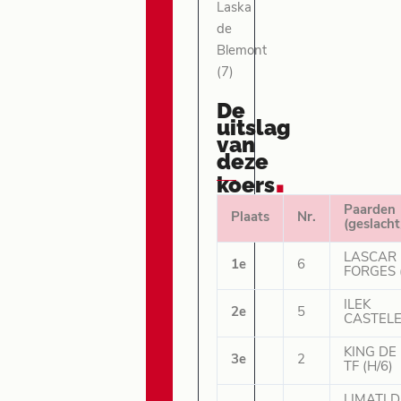
Laska
de
Blemont
(7)
De
uitslag
van
deze
.
koers
Paarden
Plaats
Nr.
(geslacht
LASCAR
1e
6
FORGES (
ILEK
2e
5
CASTELE
KING DE
3e
2
TF (H/6)
LIMATI D