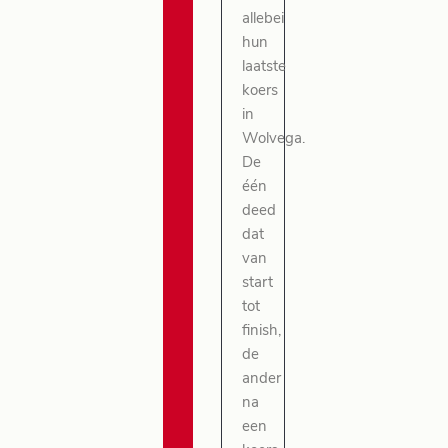
allebei
hun
laatste
koers
in
Wolvega.
De
één
deed
dat
van
start
tot
finish,
de
ander
na
een