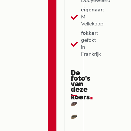
Dooyeweerd
eigenaar:
M.
Vellekoop
fokker:
gefokt
in
Frankrijk
De
foto's
van
deze
.
koers