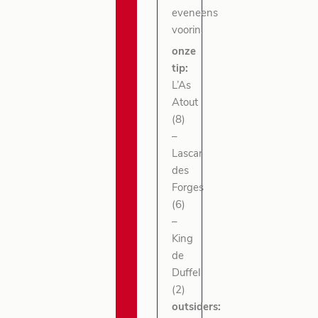
eveneens
voorin.
onze
tip:
L’As
Atout
(8)
–
Lascar
des
Forges
(6)
–
King
de
Duffel
(2)
outsiders: