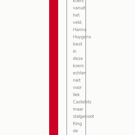
koers
vanuit
het
veld.
Hanna
Huygens
kiest
in
deze
koers
echter
niet
voor
Ilek
Castelets
maar
stalgenoot
King
de