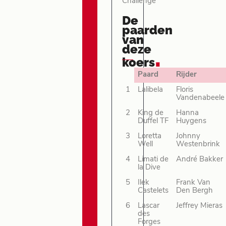
Challenge
De
paarden
van
deze
.
koers
Paard
Rijder
1
Lalibela
Floris
Vandenabeele
2
King de
Hanna
Duffel TF
Huygens
3
Loretta
Johnny
Well
Westenbrink
4
Limati de
André Bakker
la Dive
5
Ilek
Frank Van
Castelets
Den Bergh
6
Lascar
Jeffrey Mieras
des
Forges