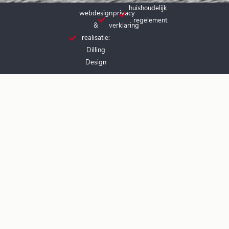
huishoudelijk
webdesign
privacy
regelement
&
verklaring
realisatie:
Dilling
Design