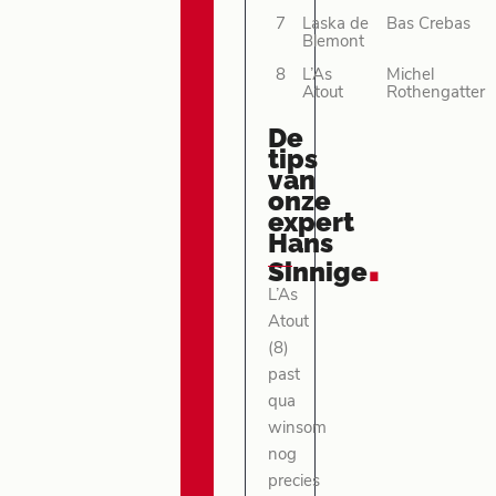
7
Laska de
Bas Crebas
Blemont
8
L’As
Michel
Atout
Rothengatter
De
tips
van
onze
expert
Hans
.
Sinnige
L’As
Atout
(8)
past
qua
winsom
nog
precies