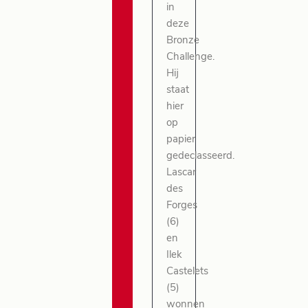
in
deze
Bronze
Challenge.
Hij
staat
hier
op
papier
gedeclasseerd.
Lascar
des
Forges
(6)
en
Ilek
Castelets
(5)
wonnen