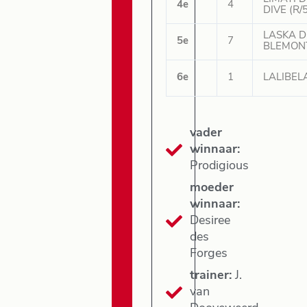
4e
4
DIVE (R/
LASKA D
5e
7
BLEMONT
6e
1
LALIBELA
vader
winnaar:
Prodigious
moeder
winnaar:
Desiree
des
Forges
trainer:
J.
van