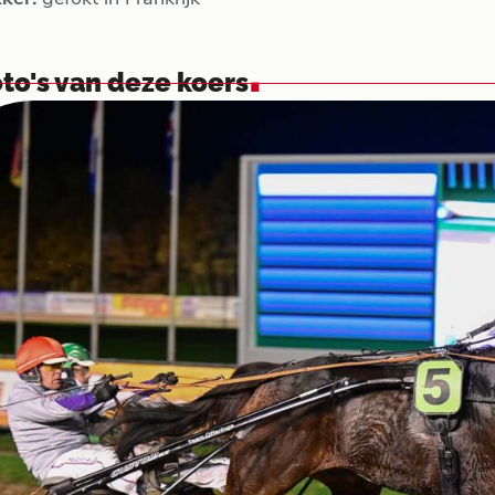
.
to's van deze koers