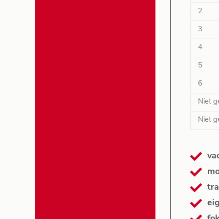
2
3
4
5
6
Niet g
Niet g
va
mo
tra
ei
fo