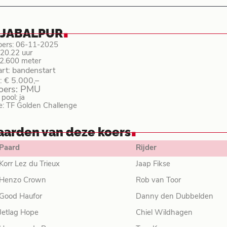
.
 JABALPUR
oers: 06-11-2025
: 20.22 uur
 2.600 meter
art: bandenstart
: € 5.000,–
koers: PMU
ool: ja
e: TF Golden Challenge
.
aarden van deze koers
Paard
Rijder
Korr Lez du Trieux
Jaap Fikse
Henzo Crown
Rob van Toor
Good Haufor
Danny den Dubbelden
Jetlag Hope
Chiel Wildhagen