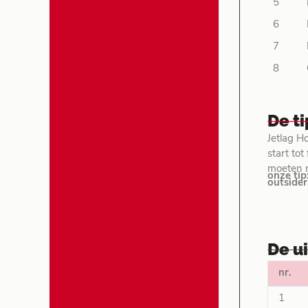
5
6
7
8
De t
Jetlag H
start to
moeten me
onze tip
outsider
De u
nr.
1