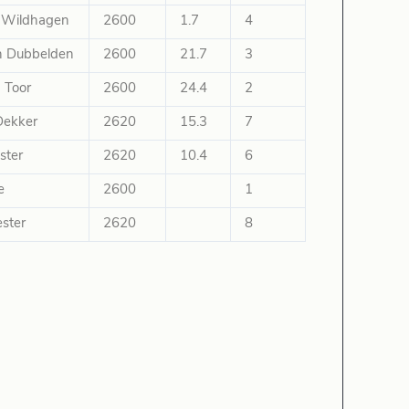
. Wildhagen
2600
1.7
4
n Dubbelden
2600
21.7
3
 Toor
2600
24.4
2
 Dekker
2620
15.3
7
ster
2620
10.4
6
e
2600
1
ster
2620
8