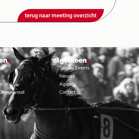
terug naar meeting overzicht
.
.
en
algemeen
nt
Special Events
Nieuws
n stal
Agenda
 Oranjewoud
Contact