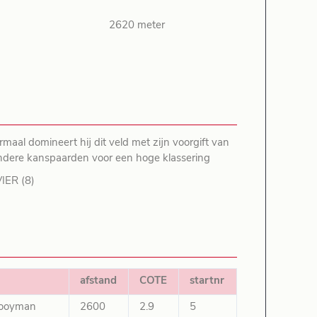
2620 meter
maal domineert hij dit veld met zijn voorgift van
 andere kanspaarden voor een hoge klassering
IER (8)
afstand
COTE
startnr
Kooyman
2600
2.9
5