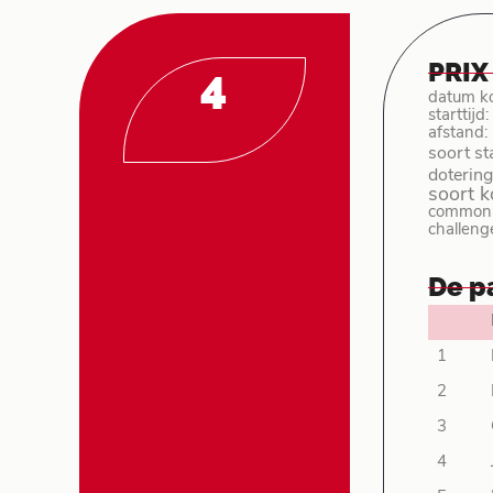
PRIX
4
datum k
starttijd
afstand:
soort st
dotering
soort 
common p
challeng
De p
1
2
3
4