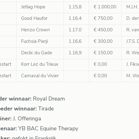
Jetlag Hope
1.15,8
€ 1.000,00
M.J.H
Good Haufor
1.16,4
€ 750,00
D. de
Henzo Crown
1.17,0
€ 450,00
R. van
Fuchsia Pierji
1.16,6
€ 300,00
J.T.S.
Declic du Gade
1.16,9
€ 150,00
R. We
estart
Korr Lez du Trieux
€ 0,00
J. Fiks
estart
Carnaval du Vivier
€ 0,00
M. We
der winnaar:
Royal Dream
eder winnaar:
Tirade
iner:
J. Offeringa
genaar:
YB BAC Equine Therapy
kker:
gefokt in Frankrijk