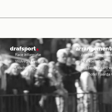
.
drafsport
arrangement
Race informatie
Winterarrangeme
Wolvega Live!
Elke koers telt
Uitschrijvingen
Het beste paard va
Parkhotel Tjaarda