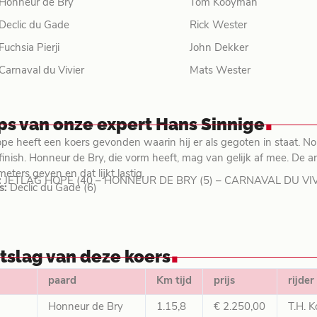
Honneur de Bry
Tom Kooyman
Declic du Gade
Rick Wester
Fuchsia Pierji
John Dekker
Carnaval du Vivier
Mats Wester
.
ips van onze expert Hans Sinnige
ope heeft een koers gevonden waarin hij er als gegoten in staat. Nor
t finish. Honneur de Bry, die vorm heeft, mag van gelijk af mee. De
ters geven en dat lijkt lastig.
:
JETLAG HOPE (40 – HONNEUR DE BRY (5) – CARNAVAL DU VIV
s:
Declic du Gade (6)
.
itslag van deze koers
paard
Km tijd
prijs
rijder
Honneur de Bry
1.15,8
€ 2.250,00
T.H. 