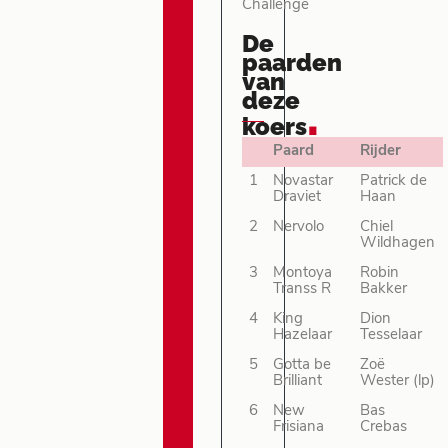
Challenge
De
paarden
van
deze
.
koers
Paard
Rijder
1
Novastar
Patrick de
Draviet
Haan
2
Nervolo
Chiel
Wildhagen
3
Montoya
Robin
Transs R
Bakker
4
King
Dion
Hazelaar
Tesselaar
5
Gotta be
Zoë
Brilliant
Wester (lp)
6
New
Bas
Frisiana
Crebas