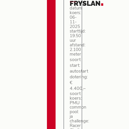
.
FRYSLAN
datum
koers:
06-
11-
2025
starttijd:
19.50
uur
afstand:
2.100
meter
soort
start:
autostart
dotering:
€
4.400,–
soort
koers:
PMU
common
pool:
ja
challenge:
Racer