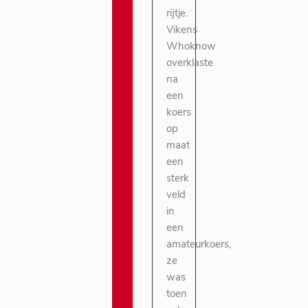
rijtje.
Vikens
Whoknow
overklaste
na
een
koers
op
maat
een
sterk
veld
in
een
amateurkoers,
ze
was
toen