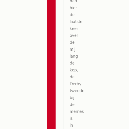
had
hier
de
laatste
keer
over
de
mijl
lang
de
kop,
de
Derby
tweede
bij
de
merries
is
in