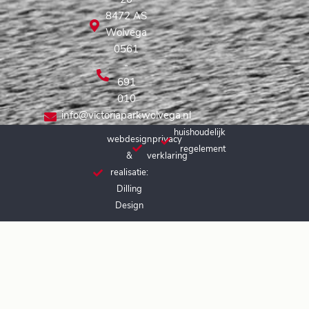
20
8472 AS
Wolvega
0561
-
691
010
info@victoriaparkwolvega.nl
huishoudelijk
webdesign
privacy
regelement
&
verklaring
realisatie:
Dilling
Design