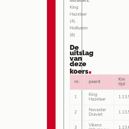
outsiders:
King
Hazelaar
(4),
Noillusion
(8)
De
uitslag
van
deze
.
koers
Km
nr.
paard
tijd
King
1
1.13,
Hazelaar
Novastar
2
1.13,
Draviet
Vikens
3
1.13,