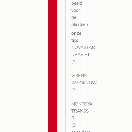
beeld
voor
de
plaatsen.
onze
tip:
NOVASTAR
DRAVIET
(1)
–
VIKENS
WHOKNOW
(7)
–
MONTOYA
TRANSS
R
(3)