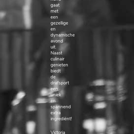
gaat
met
een
gezellige
en
dynamische
avond
uit.
Naast
culinair
genieten
biedt
de
drafsport
een
uniek
en
spannend
extra
ingrediënt!
Victoria