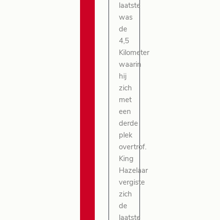
laatste
was
de
4,5
Kilometer
waarin
hij
zich
met
een
derde
plek
overtrof.
King
Hazelaar
vergiste
zich
de
laatste