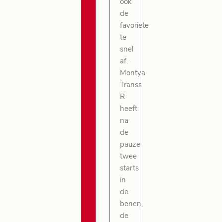
ook
de
favoriete
te
snel
af.
Montya
Transs
R
heeft
na
de
pauze
twee
starts
in
de
benen,
de