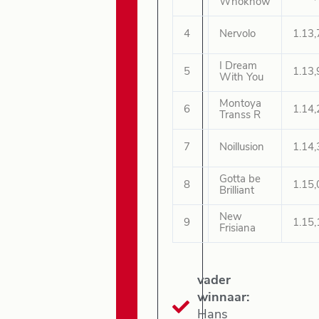
Whoknow
4
Nervolo
1.13,
I Dream
5
1.13,
With You
Montoya
6
1.14,
Transs R
7
Noillusion
1.14,
Gotta be
8
1.15,
Brilliant
New
9
1.15,
Frisiana
vader
winnaar:
Hans