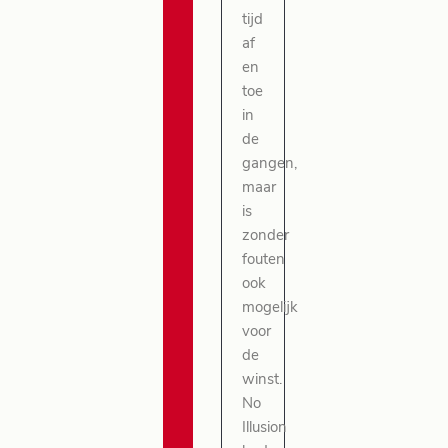
tijd
af
en
toe
in
de
gangen,
maar
is
zonder
fouten
ook
mogelijk
voor
de
winst.
No
Illusion