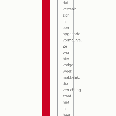
dat
vertaalt
zich
in
een
opgaande
vormcurve.
Ze
won
hier
vorige
week
makkelijk,
die
verrichting
staat
niet
in
haar