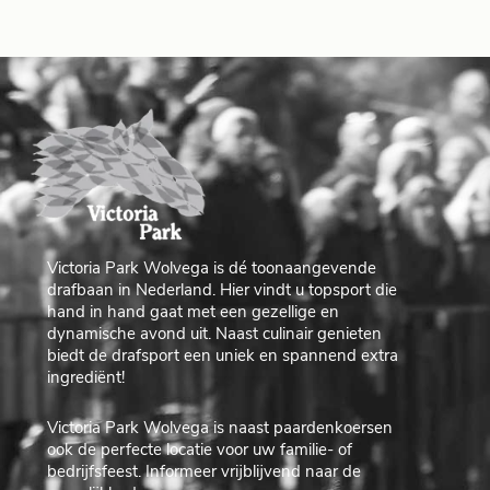
Victoria Park Wolvega is dé toonaangevende
drafbaan in Nederland. Hier vindt u topsport die
hand in hand gaat met een gezellige en
dynamische avond uit. Naast culinair genieten
biedt de drafsport een uniek en spannend extra
ingrediënt!
Victoria Park Wolvega is naast paardenkoersen
ook de perfecte locatie voor uw familie- of
bedrijfsfeest. Informeer vrijblijvend naar de