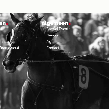
.
.
en
algemeen
nt
Special Events
Nieuws
n stal
Agenda
 Oranjewoud
Contact