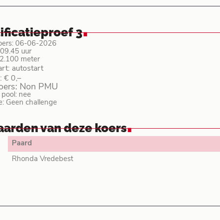
.
ificatieproef 3
oers: 06-06-2026
: 09.45 uur
 2.100 meter
art: autostart
: € 0,–
koers: Non PMU
pool: nee
e: Geen challenge
.
aarden van deze koers
Paard
Rhonda Vredebest