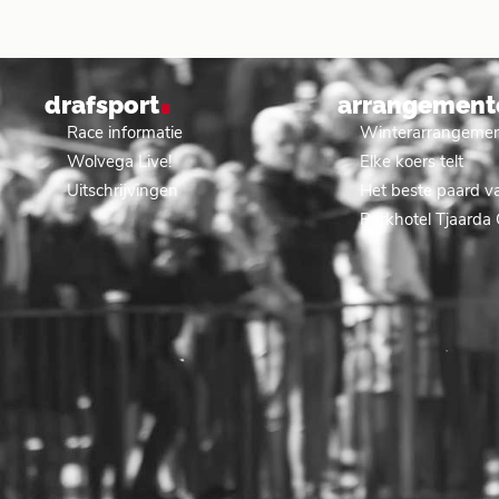
.
drafsport
arrangement
Race informatie
Winterarrangeme
Wolvega Live!
Elke koers telt
Uitschrijvingen
Het beste paard va
Parkhotel Tjaarda