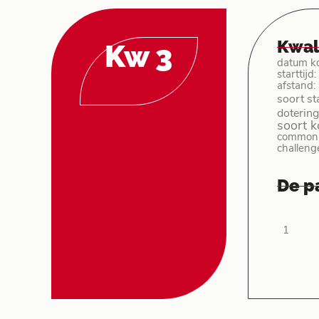
Kwal
Kw 3
datum k
starttijd
afstand:
soort st
dotering
soort 
common 
challeng
De p
1