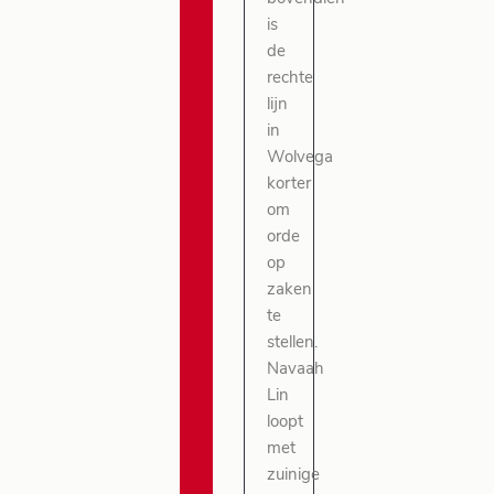
is
de
rechte
lijn
in
Wolvega
korter
om
orde
op
zaken
te
stellen.
Navaah
Lin
loopt
met
zuinige