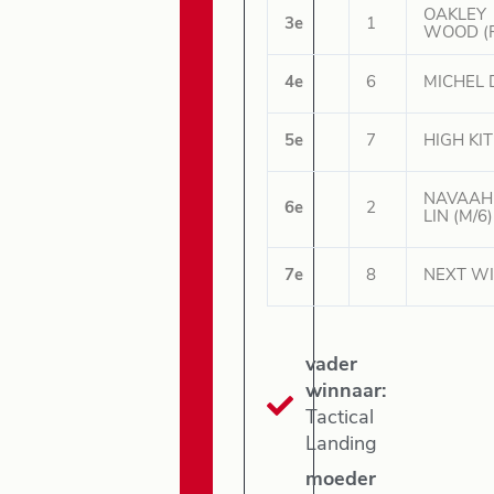
OAKLEY
3e
1
WOOD (R
4e
6
MICHEL D
5e
7
HIGH KIT
NAVAAH
6e
2
LIN (M/6)
7e
8
NEXT WI
vader
winnaar:
Tactical
Landing
moeder