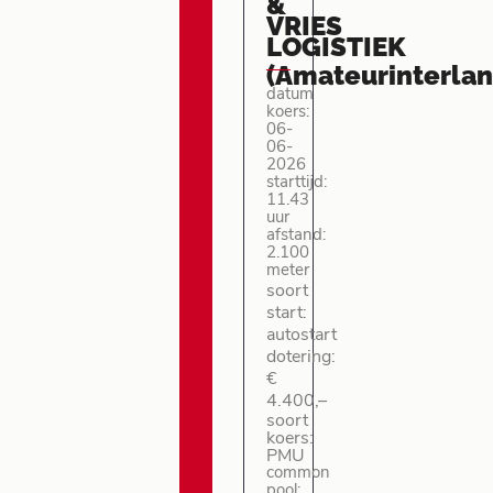
&
VRIES
LOGISTIEK
(Amateurinterlan
datum
koers:
06-
06-
2026
starttijd:
11.43
uur
afstand:
2.100
meter
soort
start:
autostart
dotering:
€
4.400,–
soort
koers:
PMU
common
pool: