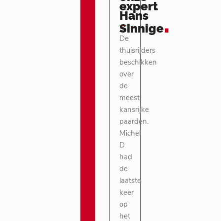
expert
Hans
.
Sinnige
De
thuisrijders
beschikken
over
de
meest
kansrijke
paarden.
Michel
D
had
de
laatste
keer
op
het