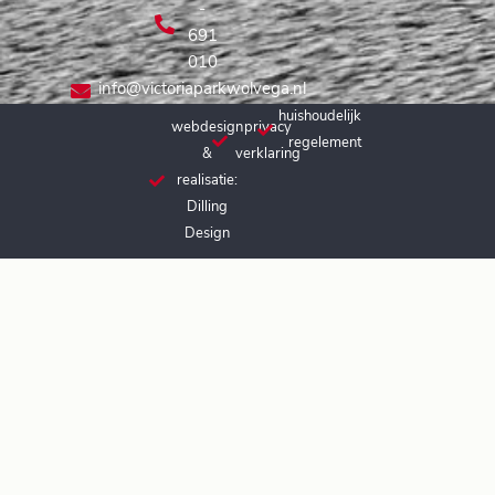
-
691
010
info@victoriaparkwolvega.nl
huishoudelijk
webdesign
privacy
regelement
&
verklaring
realisatie:
Dilling
Design