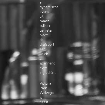
en
dynamische
avond
uit.
Naast
culinair
genieten
biedt
de
drafsport
een
uniek
en
spannend
extra
ingrediënt!
Victoria
Park
Wolvega
is
naast