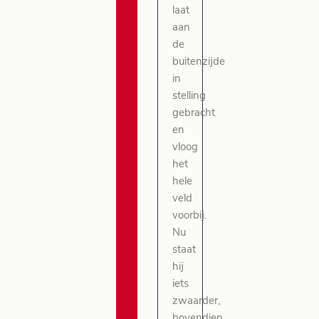
laat
aan
de
buitenzijde
in
stelling
gebracht
en
vloog
het
hele
veld
voorbij.
Nu
staat
hij
iets
zwaarder,
bovendien