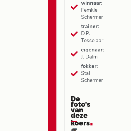
winnaar:
Femkle
Schermer
trainer:
D.P.
Tesselaar
eigenaar:
J. Dalm
fokker:
Stal
Schermer
De
foto's
van
deze
.
koers