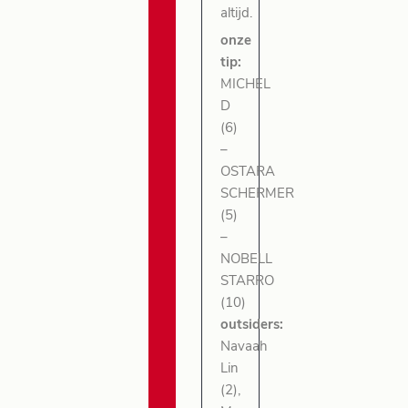
altijd.
onze
tip:
MICHEL
D
(6)
–
OSTARA
SCHERMER
(5)
–
NOBELL
STARRO
(10)
outsiders:
Navaah
Lin
(2),