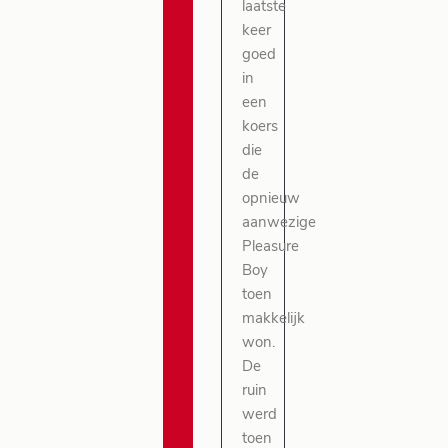
laatste
keer
goed
in
een
koers
die
de
opnieuw
aanwezige
Pleasure
Boy
toen
makkelijk
won.
De
ruin
werd
toen