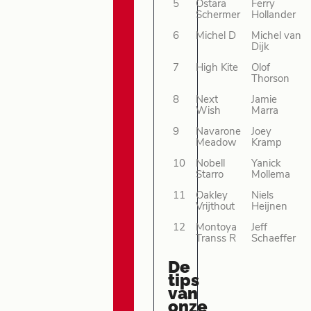
5
Ostara
Ferry
Schermer
Hollander
6
Michel D
Michel van
Dijk
7
High Kite
Olof
Thorson
8
Next
Jamie
Wish
Marra
9
Navarone
Joey
Meadow
Kramp
10
Nobell
Yanick
Starro
Mollema
11
Oakley
Niels
Vrijthout
Heijnen
12
Montoya
Jeff
Transs R
Schaeffer
De
tips
van
onze