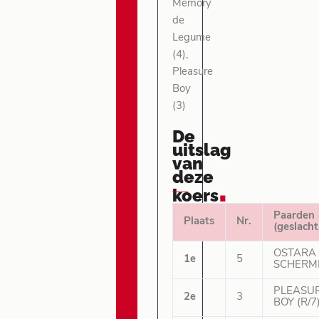
Memory
de
Legume
(4),
Pleasure
Boy
(3)
De
uitslag
van
deze
.
koers
Paarden
Plaats
Nr.
(geslacht
OSTARA
1e
5
SCHERME
PLEASU
2e
3
BOY (R/7