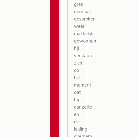
gras
normaal
gesproken
weer
makkelijk
gewonnen,
hij
verstapte
zich
op
het
moment
dat
hij
aanzette
en
de
leiding
overnam.