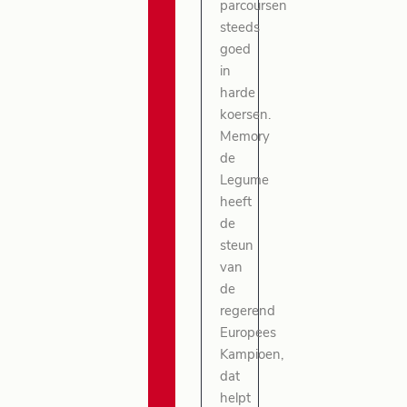
parcoursen
steeds
goed
in
harde
koersen.
Memory
de
Legume
heeft
de
steun
van
de
regerend
Europees
Kampioen,
dat
helpt