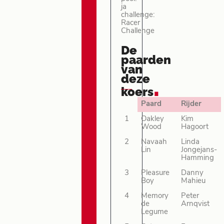
ja
challenge:
Racer
Challenge
De
paarden
van
deze
.
koers
Paard
Rijder
1
Oakley
Kim
Wood
Hagoort
2
Navaah
Linda
Lin
Jongejans-
Hamming
3
Pleasure
Danny
Boy
Mahieu
4
Memory
Peter
de
Arnqvist
Legume