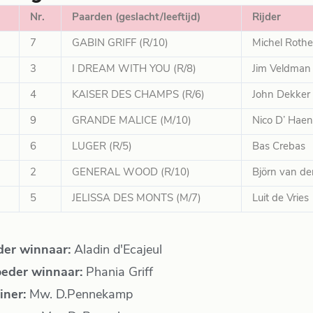
Nr.
Paarden (geslacht/leeftijd)
Rijder
7
GABIN GRIFF (R/10)
Michel Rothe
3
I DREAM WITH YOU (R/8)
Jim Veldman
4
KAISER DES CHAMPS (R/6)
John Dekker
9
GRANDE MALICE (M/10)
Nico D’ Hae
6
LUGER (R/5)
Bas Crebas
2
GENERAL WOOD (R/10)
Björn van de
5
JELISSA DES MONTS (M/7)
Luit de Vries
der winnaar:
Aladin d'Ecajeul
eder winnaar:
Phania Griff
iner:
Mw. D.Pennekamp