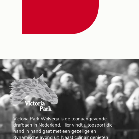
Victoria Park Wolvega is dé toonaangevende
drafbaan in Nederland. Hier vindt u topsport die
hand in hand gaat met een gezellige en
dynamische avond uit. Naast culinair genieten