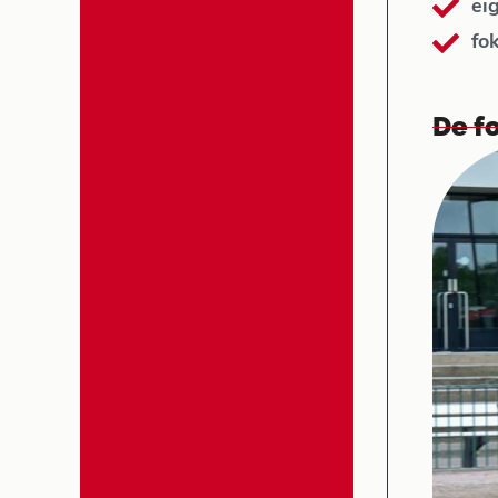
ei
fo
De fo