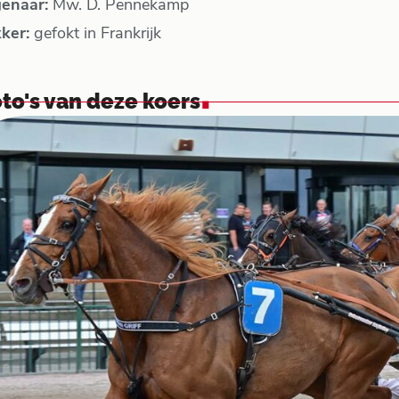
genaar:
Mw. D. Pennekamp
kker:
gefokt in Frankrijk
.
to's van deze koers