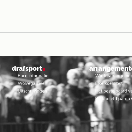
.
drafsport
arrangement
Race informatie
Winterarrangeme
Wolvega Live!
Elke koers telt
Uitschrijvingen
Het beste paard va
Parkhotel Tjaarda