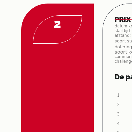
PRIX
2
datum k
starttijd
afstand:
soort st
dotering
soort 
common p
challeng
De p
1
2
3
4