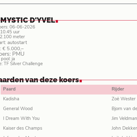
.
 MYSTIC D'YVEL
oers: 06-06-2026
: 10.45 uur
 2.100 meter
art: autostart
: € 5.000,–
koers: PMU
ool: ja
e: TF Silver Challenge
.
aarden van deze koers
Paard
Rijder
Kadisha
Zoë Wester 
General Wood
Bjorn van de
I Dream With You
Jim Veldma
Kaiser des Champs
John Dekker