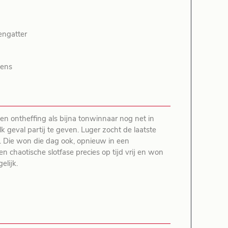
engatter
nens
n ontheffing als bijna tonwinnaar nog net in
lk geval partij te geven. Luger zocht de laatste
 Die won die dag ook, opnieuw in een
n chaotische slotfase precies op tijd vrij en won
elijk.