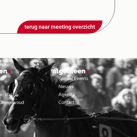
terug naar meeting overzicht
.
.
en
algemeen
nt
Special Events
Nieuws
n stal
Agenda
 Oranjewoud
Contact