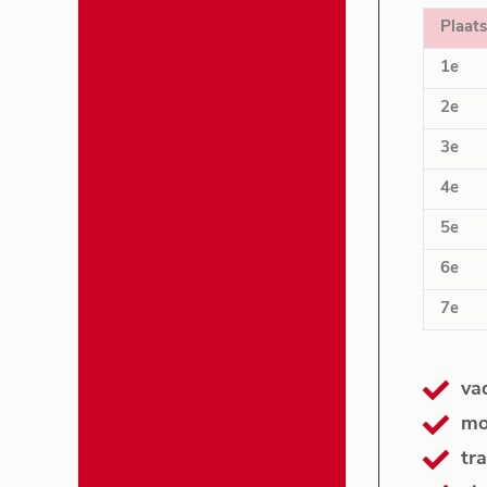
Plaats
1e
2e
3e
4e
5e
6e
7e
va
mo
tra