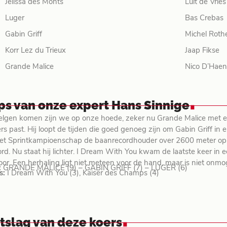
Jelissa des Monts
Luit de Vries
Luger
Bas Crebas
Gabin Griff
Michel Roth
Korr Lez du Trieux
Jaap Fikse
Grande Malice
Nico D’Hae
.
ips van onze expert Hans Sinnige
elgen komen zijn we op onze hoede, zeker nu Grande Malice met ee
s past. Hij loopt de tijden die goed genoeg zijn om Gabin Griff in e
het Sprintkampioenschap de baanrecordhouder over 2600 meter op.
d. Nu staat hij lichter. I Dream With You kwam de laatste keer in ee
or. Een herhaling ligt niet meteen voor de hand, maar is niet onmog
:
GRANDE MALICE (9) – GABIN GRIFF (7) – LUGER (6)
s:
I Dream With You (3), Kaiser des Champs (4)
.
itslag van deze koers