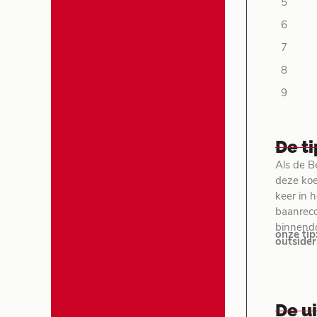
5
6
7
8
9
De t
Als de B
deze koer
keer in 
baanrecor
binnendo
onze tip
outsider
De u