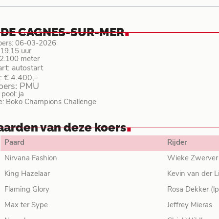
.
 DE CAGNES-SUR-MER
oers: 06-03-2026
: 19.15 uur
 2.100 meter
art: autostart
: € 4.400,–
koers: PMU
ool: ja
e: Boko Champions Challenge
.
aarden van deze koers
Paard
Rijder
Nirvana Fashion
Wieke Zwerver 
King Hazelaar
Kevin van der L
Flaming Glory
Rosa Dekker (lp
Max ter Sype
Jeffrey Mieras