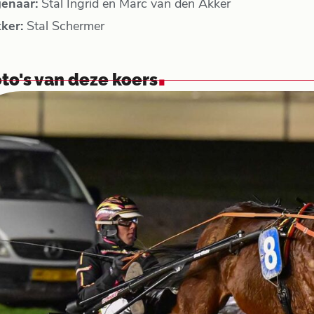
genaar:
Stal Ingrid en Marc van den Akker
kker:
Stal Schermer
.
to's van deze koers