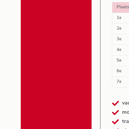
Plaats
1e
2e
3e
4e
5e
6e
7e
va
mo
tra