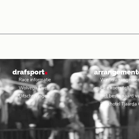
.
drafsport
arrangement
Race informatie
Winterarrangeme
Wolvega Live!
Elke koers telt
Uitschrijvingen
Het beste paard va
Parkhotel Tjaarda