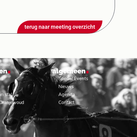
terug naar meeting overzicht
.
.
en
algemeen
nt
Special Events
Nieuws
n stal
Agenda
 Oranjewoud
Contact