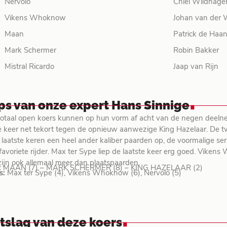
Nervolo
Chiel Wildhage
Vikens Whoknow
Johan van der 
Maan
Patrick de Haa
Mark Schermer
Robin Bakker
Mistral Ricardo
Jaap van Rijn
.
ips van onze expert Hans Sinnige
totaal open koers kunnen op hun vorm af acht van de negen dee
e keer net tekort tegen de opnieuw aanwezige King Hazelaar. De tw
 laatste keren een heel ander kaliber paarden op, de voormalige se
 favoriete rijder. Max ter Sype liep de laatste keer erg goed. Viken
zijn ook allemaal meer dan plaatspaarden.
:
MAAN (7) – MARK SCHERMER (8) – KING HAZELAAR (2)
s:
Max ter Sype (4), Vikens Whoknow (6), Nervolo (5)
.
itslag van deze koers