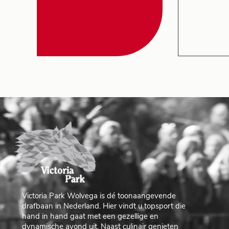
Victoria Park Wolvega is dé toonaangevende
drafbaan in Nederland. Hier vindt u topsport die
hand in hand gaat met een gezellige en
dynamische avond uit. Naast culinair genieten