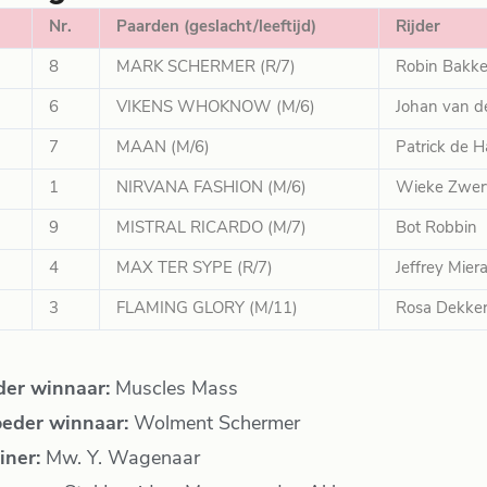
Nr.
Paarden (geslacht/leeftijd)
Rijder
8
MARK SCHERMER (R/7)
Robin Bakke
6
VIKENS WHOKNOW (M/6)
Johan van d
7
MAAN (M/6)
Patrick de 
1
NIRVANA FASHION (M/6)
Wieke Zwer
9
MISTRAL RICARDO (M/7)
Bot Robbin
4
MAX TER SYPE (R/7)
Jeffrey Mier
3
FLAMING GLORY (M/11)
Rosa Dekke
der winnaar:
Muscles Mass
eder winnaar:
Wolment Schermer
iner:
Mw. Y. Wagenaar