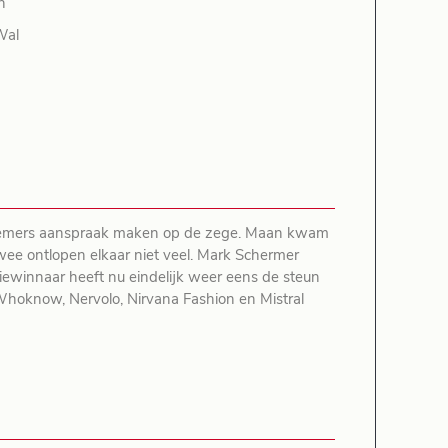
n
Wal
n
lnemers aanspraak maken op de zege. Maan kwam
ee ontlopen elkaar niet veel. Mark Schermer
riewinnaar heeft nu eindelijk weer eens de steun
s Whoknow, Nervolo, Nirvana Fashion en Mistral