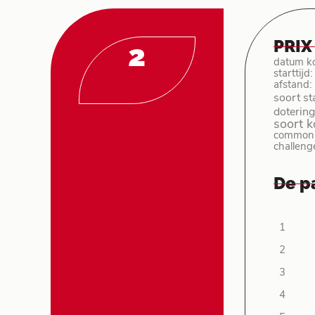
PRIX
2
datum k
starttijd
afstand:
soort st
dotering
soort 
common p
challeng
De p
1
2
3
4