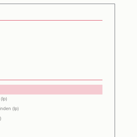
(lp)
inden (lp)
)