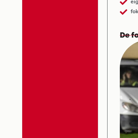
ei
fo
De fo