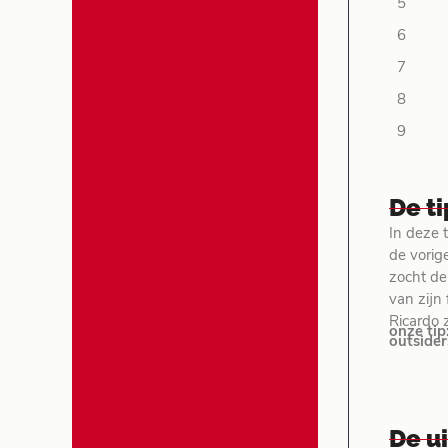
5
6
7
8
9
De t
In deze 
de vorig
zocht de
van zijn
Ricardo 
onze tip
outsider
De u