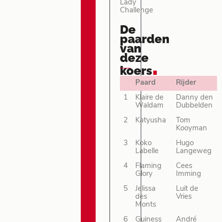
Lady
Challenge
De
paarden
van
deze
.
koers
Paard
Rijder
1
Klaire de
Danny den
Waldam
Dubbelden
2
Katyusha
Tom
Kooyman
3
Koko
Hugo
Labelle
Langeweg
4
Flaming
Cees
Glory
Imming
5
Jelissa
Luit de
des
Vries
Monts
6
Guiness
André