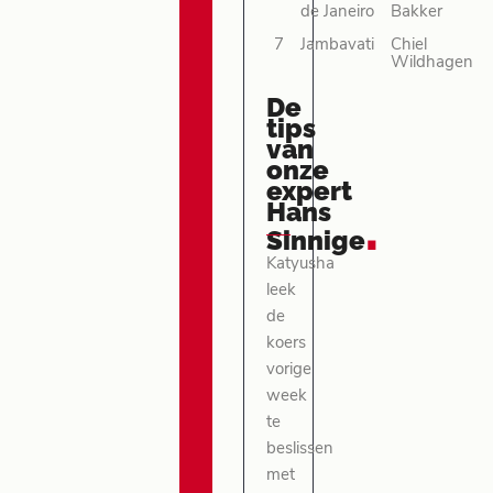
de Janeiro
Bakker
7
Jambavati
Chiel
Wildhagen
De
tips
van
onze
expert
Hans
.
Sinnige
Katyusha
leek
de
koers
vorige
week
te
beslissen
met