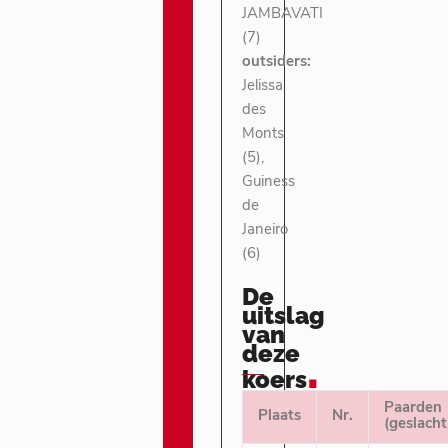
JAMBAVATI
(7)
outsiders:
Jelissa
des
Monts
(5),
Guiness
de
Janeiro
(6)
De
uitslag
van
deze
.
koers
Paarden
Plaats
Nr.
(geslacht