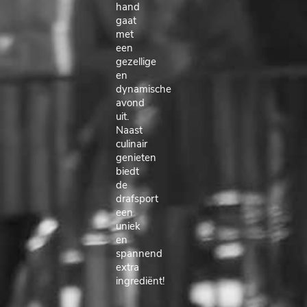
hand
gaat
met
een
gezellige
en
dynamische
avond
uit.
Naast
culinair
genieten
biedt
de
drafsport
een
uniek
en
spannend
extra
ingrediënt!