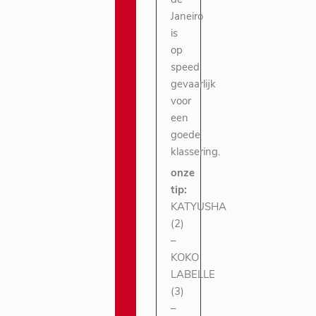
de
Janeiro
is
op
speed
gevaarlijk
voor
een
goede
klassering.
onze
tip:
KATYUSHA
(2)
–
KOKO
LABELLE
(3)
–