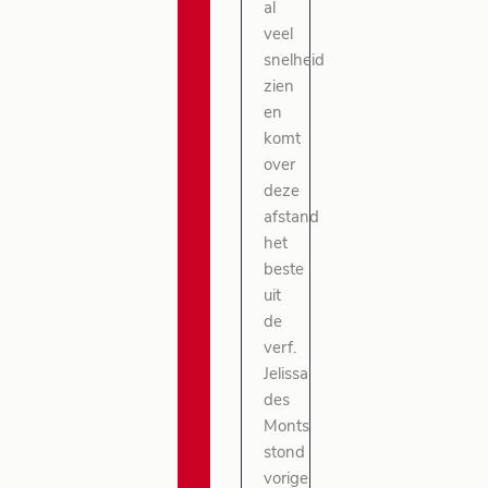
al
veel
snelheid
zien
en
komt
over
deze
afstand
het
beste
uit
de
verf.
Jelissa
des
Monts
stond
vorige