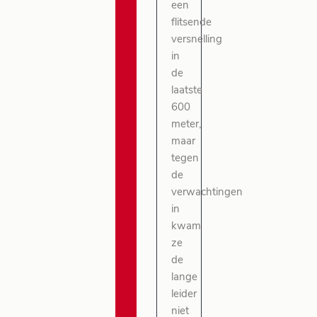
een
flitsende
versnelling
in
de
laatste
600
meter,
maar
tegen
de
verwachtingen
in
kwam
ze
de
lange
leider
niet