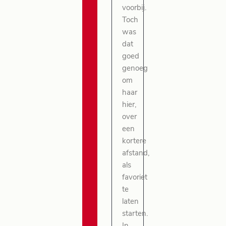
voorbij.
Toch
was
dat
goed
genoeg
om
haar
hier,
over
een
kortere
afstand,
als
favoriet
te
laten
starten.