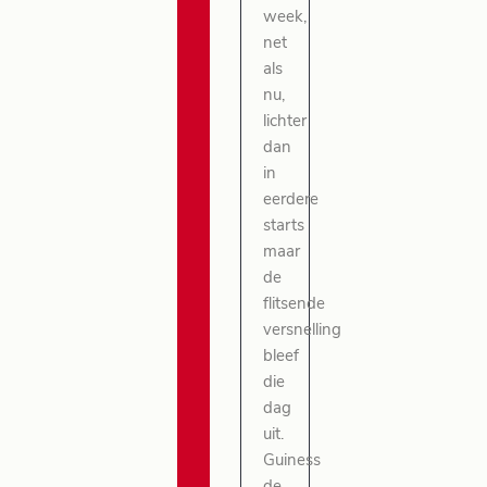
week,
net
als
nu,
lichter
dan
in
eerdere
starts
maar
de
flitsende
versnelling
bleef
die
dag
uit.
Guiness