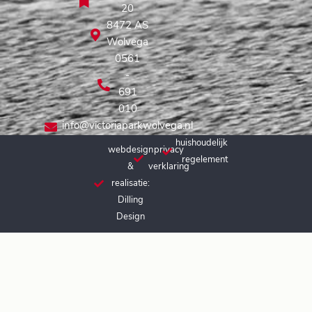
20
8472 AS
Wolvega
0561
-
691
010
info@victoriaparkwolvega.nl
huishoudelijk
webdesign
privacy
regelement
&
verklaring
realisatie:
Dilling
Design