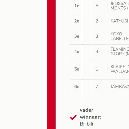
JELISSA
1e
5
MONTS (
2e
2
KATYUSH
KOKO
3e
3
LABELLE 
FLAMIN
4e
4
GLORY (
KLAIRE 
5e
1
WALDAM
6e
7
JAMBAVA
vader
winnaar:
Bilibili