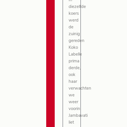
In
diezelfde
koers
werd
de
zuinig
gereden
Koko
Labelle
prima
derde,
ook
haar
verwachten
we
weer
voorin.
Jambavati
liet