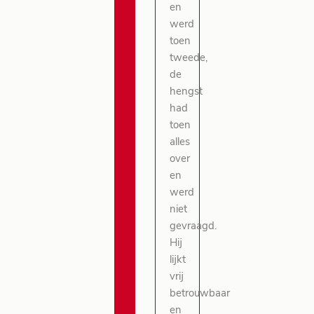
en
werd
toen
tweede,
de
hengst
had
toen
alles
over
en
werd
niet
gevraagd.
Hij
lijkt
vrij
betrouwbaar
en