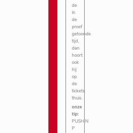
de
in
de
proef
getoonde
tijd,
dan
hoort
ook
hij
op
de
tickets
thuis.
onze
tip:
PUSHIN
P