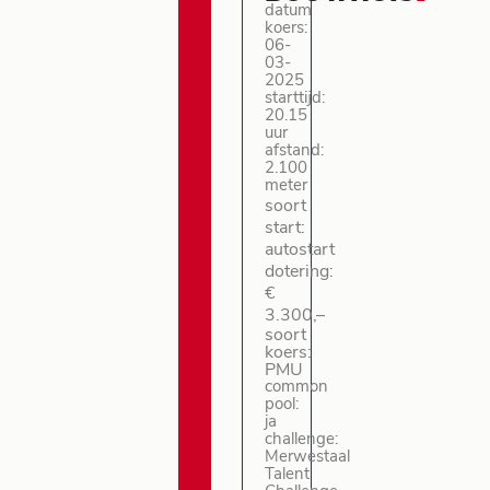
datum
koers:
06-
03-
2025
starttijd:
20.15
uur
afstand:
2.100
meter
soort
start:
autostart
dotering:
€
3.300,–
soort
koers:
PMU
common
pool:
ja
challenge:
Merwestaal
Talent