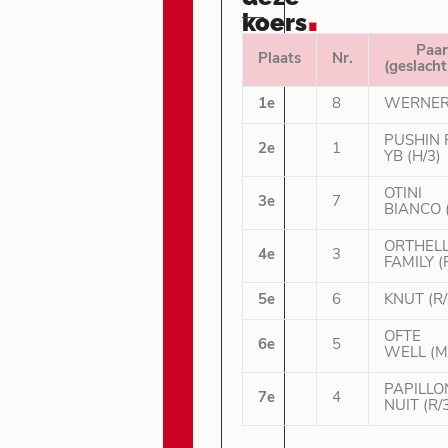
.
koers
Paa
Plaats
Nr.
(geslacht
1e
8
WERNER 
PUSHIN 
2e
1
YB (H/3)
OTINI
3e
7
BIANCO (
ORTHEL
4e
3
FAMILY (
5e
6
KNUT (R/
OFTE
6e
5
WELL (M
PAPILLO
7e
4
NUIT (R/