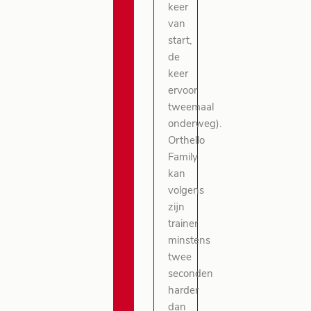
keer
van
start,
de
keer
ervoor
tweemaal
onderweg).
Orthello
Family
kan
volgens
zijn
trainer
minstens
twee
seconden
harder
dan