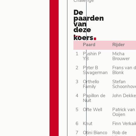
Challenge
De
paarden
van
deze
.
koers
Paard
Rijder
1
Pushin P
Micha
YB
Brouwer
2
Peter B
Frans van 
Swagerman
Blonk
3
Orthello
Stefan
Family
Schoonhov
4
Papillon de
John Dekke
Nuit
5
Ofte Well
Patrick van
Ooijen
6
Knut
Finn Verkai
7
Otini Bianco
Rob de