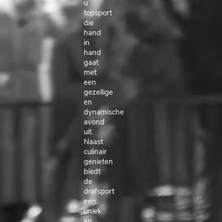
u
topsport
die
hand
in
hand
gaat
met
een
gezellige
en
dynamische
avond
uit.
Naast
culinair
genieten
biedt
de
drafsport
een
uniek
en