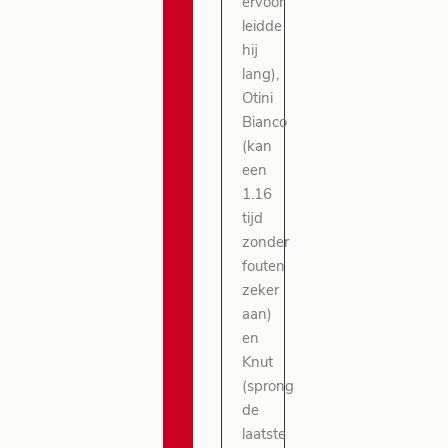
ervoor
leidde
hij
lang),
Otini
Bianco
(kan
een
1.16
tijd
zonder
fouten
zeker
aan)
en
Knut
(sprong
de
laatste