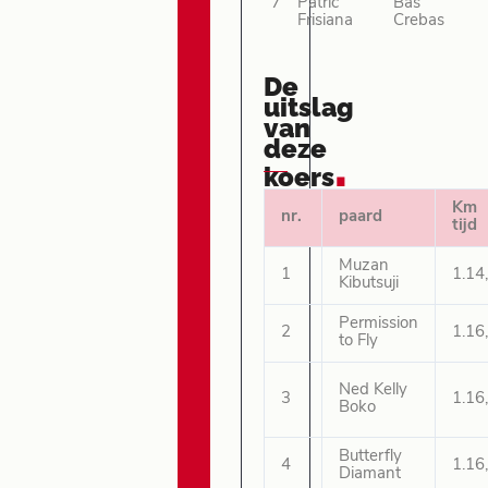
7
Patric
Bas
Frisiana
Crebas
De
uitslag
van
deze
.
koers
Km
nr.
paard
tijd
Muzan
1
1.14
Kibutsuji
Permission
2
1.16
to Fly
Ned Kelly
3
1.16
Boko
Butterfly
4
1.16
Diamant