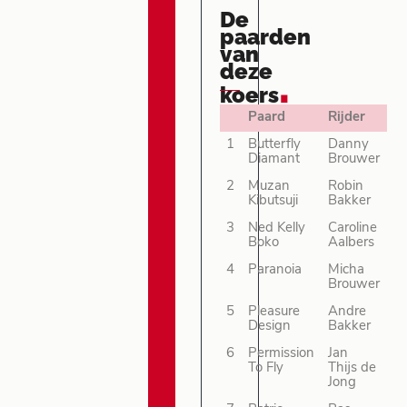
De
paarden
van
deze
.
koers
Paard
Rijder
1
Butterfly
Danny
Diamant
Brouwer
2
Muzan
Robin
Kibutsuji
Bakker
3
Ned Kelly
Caroline
Boko
Aalbers
4
Paranoia
Micha
Brouwer
5
Pleasure
Andre
Design
Bakker
6
Permission
Jan
To Fly
Thijs de
Jong