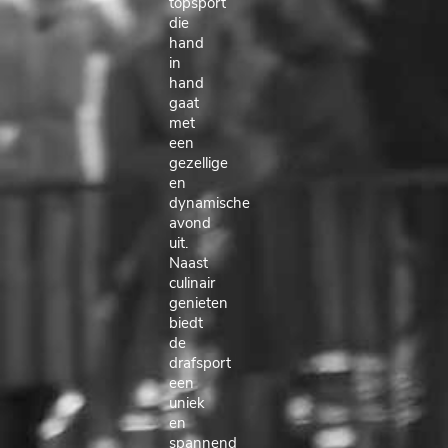
topsport
die
hand
in
hand
gaat
met
een
gezellige
en
dynamische
avond
uit.
Naast
culinair
genieten
biedt
de
drafsport
een
uniek
en
spannend