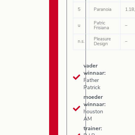
5
Paranoia
1.18
Patric
u
–
Frisiana
Pleasure
n.s.
–
Design
vader
winnaar:
Father
Patrick
moeder
winnaar:
houston
AM
trainer: