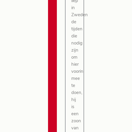
liep
in
Zweden
de
tijden
die
nodig
zijn
om
hier
voorin
mee
te
doen,
hij
is
een
zoon
van