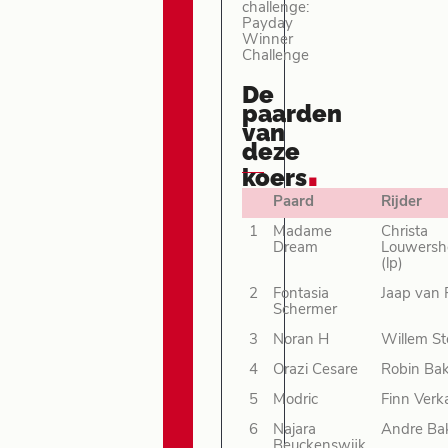
challenge:
Payday
Winner
Challenge
De
paarden
van
deze
.
koers
Paard
Rijder
1
Madame
Christa
Dream
Louwersh
(lp)
2
Fontasia
Jaap van 
Schermer
3
Noran H
Willem St
4
Orazi Cesare
Robin Ba
5
Modric
Finn Verk
6
Najara
Andre Ba
Beuckenswijk