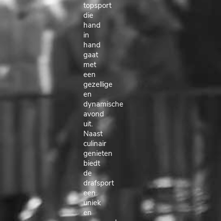
topsport
die
hand
in
hand
gaat
met
een
gezellige
en
dynamische
avond
uit.
Naast
culinair
genieten
biedt
de
drafsport
een
uniek
en