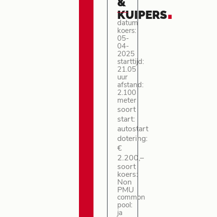
&
.
KUIPERS
datum
koers:
05-
04-
2025
starttijd:
21.05
uur
afstand:
2.100
meter
soort
start:
autostart
dotering:
€
2.200,–
soort
koers:
Non
PMU
common
pool:
ja