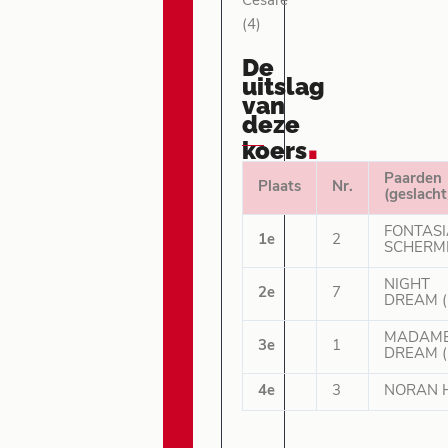
Cesare
(4)
De
uitslag
van
deze
.
koers
Paarden
Plaats
Nr.
(geslacht
FONTAS
1e
2
SCHERME
NIGHT
2e
7
DREAM (
MADAM
3e
1
DREAM (
4e
3
NORAN H