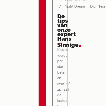
7
Night Dream
Dion Tess
De
tips
van
onze
expert
Hans
.
Sinnige
Modric
wordt
per
start
beter
en
overtrof
zichzelf
de
laatste