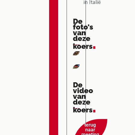
in Italië
De
foto's
van
deze
.
koers
De
video
van
deze
.
koers
terug
naar
meeting