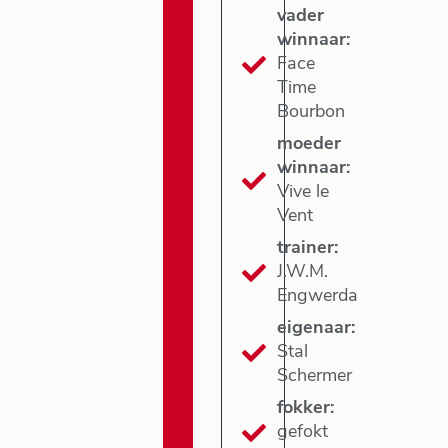
vader
winnaar:
Face
Time
Bourbon
moeder
winnaar:
Vive le
Vent
trainer:
J.W.M.
Engwerda
eigenaar:
Stal
Schermer
fokker:
gefokt