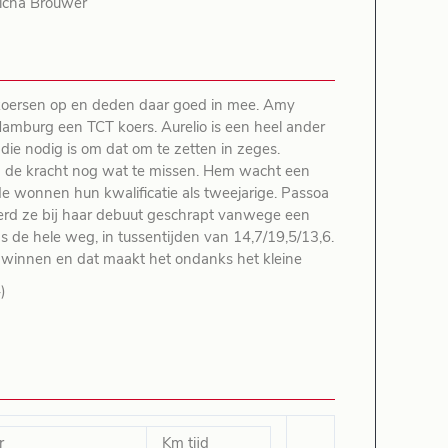
icha Brouwer
gskoersen op en deden daar goed in mee. Amy
Hamburg een TCT koers. Aurelio is een heel ander
die nodig is om dat om te zetten in zeges.
oen de kracht nog wat te missen. Hem wacht een
e wonnen hun kwalificatie als tweejarige. Passoa
werd ze bij haar debuut geschrapt vanwege een
s de hele weg, in tussentijden van 14,7/19,5/13,6.
er winnen en dat maakt het ondanks het kleine
)
r
Km tijd