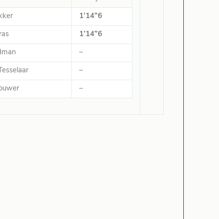
kker
1’14”6
ras
1’14”6
ldman
–
 Tesselaar
–
rouwer
–