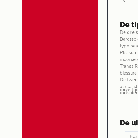
5
De t
De drie 
Barosso 
type paa
Pleasure
mooi sei
Transs R
blessure
De twee 
aantal st
onze tip
outsider
De u
Posi