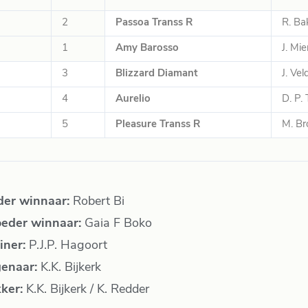
2
Passoa Transs R
R. Ba
1
Amy
Barosso
J. Mie
3
Blizzard Diamant
J. Ve
4
Aurelio
D. P.
5
Pleasure Transs R
M. B
der winnaar:
Robert Bi
eder winnaar:
Gaia F Boko
iner:
P.J.P. Hagoort
genaar:
K.K. Bijkerk
kker:
K.K. Bijkerk / K. Redder