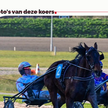
.
to's van deze koers