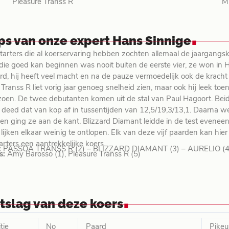
Pleasure Transs R
M
.
ips van onze expert Hans Sinnige
starters die al koerservaring hebben zochten allemaal de jaargan
die goed kan beginnen was nooit buiten de eerste vier, ze won in 
rd, hij heeft veel macht en na de pauze vermoedelijk ook de kracht 
 Transs R liet vorig jaar genoeg snelheid zien, maar ook hij leek t
zoen. De twee debutanten komen uit de stal van Paul Hagoort. Beid
 deed dat van kop af in tussentijden van 12,5/19,3/13,1. Daarna 
 en ging ze aan de kant. Blizzard Diamant leidde in de test eveneen
lijken elkaar weinig te ontlopen. Elk van deze vijf paarden kan hi
arters een aantrekkelijke koers.
:
PASSOA TRANSS R (2) – BLIZZARD DIAMANT (3) – AURELIO (4
s:
Amy Barosso (1), Pleasure Transs R (5)
.
itslag van deze koers
tie
No
Paard
Pikeu