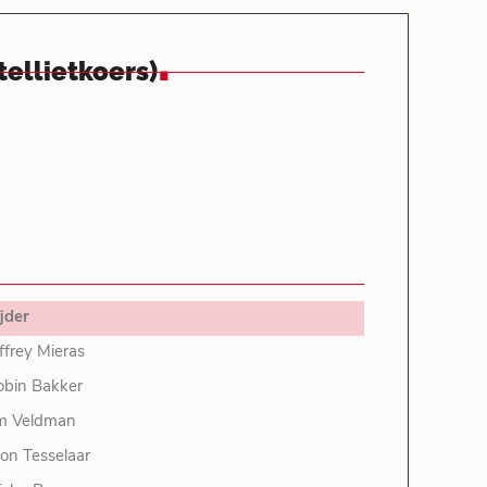
.
ellietkoers)
jder
ffrey Mieras
obin Bakker
im Veldman
on Tesselaar