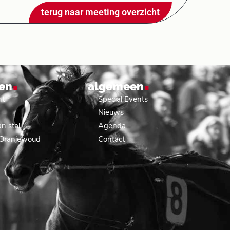
terug naar meeting overzicht
.
.
en
algemeen
nt
Special Events
Nieuws
n stal
Agenda
 Oranjewoud
Contact