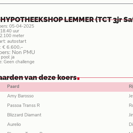
 HYPOTHEEKSHOP LEMMER (TCT 3jr Sat
oers: 05-04-2025
: 18.40 uur
 2.100 meter
art: autostart
: € 6.600,–
koers: Non PMU
ool: ja
e: Geen challenge
.
aarden van deze koers
Paard
Ri
Amy Barosso
Je
Passoa Transs R
R
Blizzard Diamant
J
Aurelio
Di