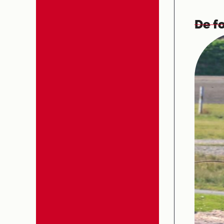
De fo