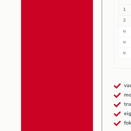
1
2
u
u
u
va
mo
tra
ei
fo