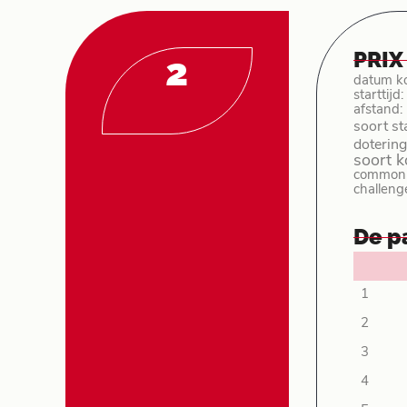
PRIX
2
datum k
starttijd
afstand:
soort st
dotering
soort 
common p
challeng
De p
1
2
3
4