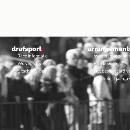
.
drafsport
arrangement
Race informatie
Winterarrangeme
Wolvega Live!
Elke koers telt
Uitschrijvingen
Het beste paard va
Parkhotel Tjaarda