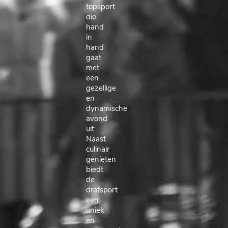
topsport
die
hand
in
hand
gaat
met
een
gezellige
en
dynamische
avond
uit.
Naast
culinair
genieten
biedt
de
drafsport
een
uniek
en