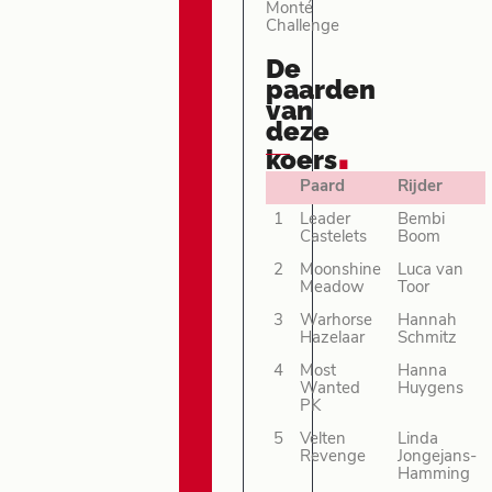
Monté
Challenge
De
paarden
van
deze
.
koers
Paard
Rijder
1
Leader
Bembi
Castelets
Boom
2
Moonshine
Luca van
Meadow
Toor
3
Warhorse
Hannah
Hazelaar
Schmitz
4
Most
Hanna
Wanted
Huygens
PK
5
Velten
Linda
Revenge
Jongejans-
Hamming