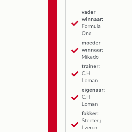
vader
winnaar:
Formula
One
moeder
winnaar:
Mikado
trainer:
C.H.
Loman
eigenaar:
C.H.
Loman
fokker:
Stoeterij
IJzeren