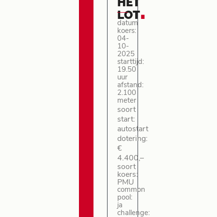
HET
.
LOT
datum
koers:
04-
10-
2025
starttijd:
19.50
uur
afstand:
2.100
meter
soort
start:
autostart
dotering:
€
4.400,–
soort
koers:
PMU
common
pool:
ja
challenge: