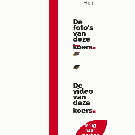
Hein
De
foto's
van
deze
.
koers
De
video
van
deze
.
koers
terug
naar