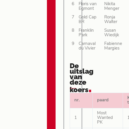
6
Floris van
Nikita
Egmont
Menger
7
Gold Cap
Ronja
BR
Walter
8
Franklin
Susan
Park
Wiedijk
9
Carnaval
Fabienne
du Vivier
Margies
De
uitslag
van
deze
.
koers
nr.
paard
t
Most
1
Wanted
PK