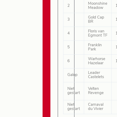
Moonshine
2
Meadow
Gold Cap
3
BR
Floris van
4
Egmont TF
Franklin
5
Park
Warhorse
6
Hazelaar
Leader
Galop
Castelets
Niet
Velten
gestart
Revenge
Niet
Carnaval
gestart
du Vivier